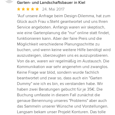
Garten- und Landschaftsbauer in Kiel
Durchschnittliche
24. Mai 2017
Bewertung:
“Auf unsere Anfrage beim Design-Dilemma, hat zum
5
Glück auch Frau v.Steht geantwortet und uns Ihren
von
Service angeboten. Anfangs waren wir skeptisch,
5
wie eine Gartenplanung die "nur" online statt findet,
Sternen
funktionieren kann. Aber der faire Preis und die
Möglichkeit verschiedene Planungsschritte zu
buchen, und wenn keine weitere Hilfe benötigt wird
auszusteigen, überzeugten uns es auszuprobieren.
Von da an, waren wir regelmäßig im Austausch. Die
Kommunikation war sehr angenehm und zwanglos.
Keine Frage war blöd, sondern wurde fachlich
beantwortet und zwar so, dass auch ein "Garten
Dummy" wie ich es bin, es verstanden habe. Wir
haben zwei Beratungen gebucht für je 35€. Die
Buchung umfasste in diesem Fall zunächst die
genaue Benennung unseres "Problems" aber auch
das Sammeln unserer Wünsche und Vorstellungen.
Langsam bekam unser Projekt Konturen. Das tolle