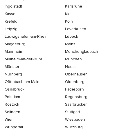
Ingolstadt
Karlsruhe
Kassel
Kiel
Krefeld
Köln
Leipzig
Leverkusen
Ludwigshafen-am-Rhein
Lübeck
Magdeburg
Mainz
Mannheim
Mönchen­gladbach
Mülheim-an-der-Ruhr
München
Münster
Neuss
Nürnberg
Oberhausen
Offenbach-am-Main
Oldenburg
Osnabrück
Paderborn
Potsdam
Regensburg
Rostock
Saarbrücken
Solingen
Stuttgart
Wien
Wiesbaden
Wuppertal
Würzburg