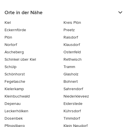
Orte in der Nähe
Kiel
Kreis Plön
Eckernförde
Preetz
Plön
Raisdorf
Nortorf
Klausdorf
Ascheberg
Ostenfeld
Schinkel über Kiel
Rethwisch
Schülp
Tramm
Schönhorst
Glasholz
Fegetasche
Bohnert
Kielerkamp
Sahrendorf
Kleinbuchwald
Niederkleveez
Depenau
Eiderstede
Leckerhölken
Kührsdorf
Dosenbek
Timmdorf
Pfingstberg
Klein Neudorf