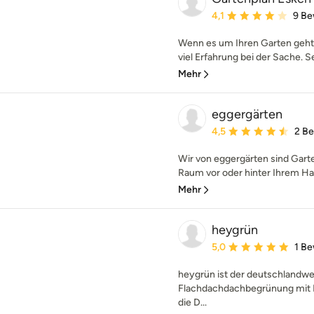
Durchschnittliche Bewe
4,1
9 Be
Wenn es um Ihren Garten geht,
viel Erfahrung bei der Sache. Se
Mehr
eggergärten
Durchschnittliche Bewe
4,5
2 B
Wir von eggergärten sind Gart
Raum vor oder hinter Ihrem Ha
Mehr
heygrün
Durchschnittliche Bewe
5,0
1 B
heygrün ist der deutschlandwei
Flachdachdachbegrünung mit 
die D...