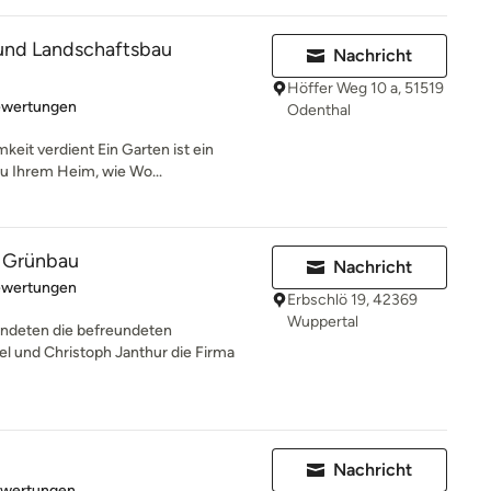
und Landschaftsbau
Nachricht
Höffer Weg 10 a, 51519
rtung: 4.5 von 5 Sternen
ewertungen
Odenthal
keit verdient Ein Garten ist ein
u Ihrem Heim, wie Wo...
r Grünbau
Nachricht
rtung: 5 von 5 Sternen
ewertungen
Erbschlö 19, 42369
Wuppertal
deten die befreundeten
 und Christoph Janthur die Firma
Nachricht
rtung: 5 von 5 Sternen
ewertungen