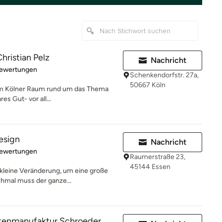
hristian Pelz
Nachricht
rtung: 5 von 5 Sternen
Bewertungen
Schenkendorfstr. 27a,
50667 Köln
 im Kölner Raum rund um das Thema
res Gut- vor all...
esign
Nachricht
rtung: 4.9 von 5 Sternen
Bewertungen
Raumerstraße 23,
45144 Essen
kleine Veränderung, um eine große
hmal muss der ganze...
tenmanufaktur Schroeder