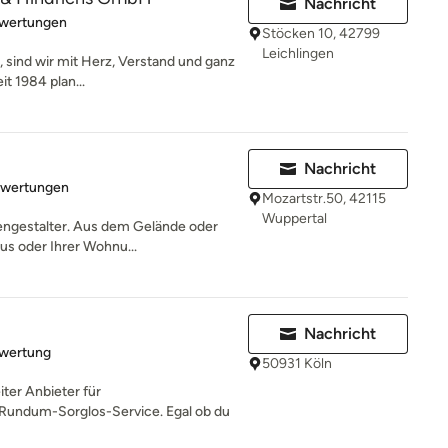
Nachricht
rtung: 4.1 von 5 Sternen
wertungen
Stöcken 10, 42799
Leichlingen
 sind wir mit Herz, Verstand und ganz
it 1984 plan...
Nachricht
rtung: 4.5 von 5 Sternen
ewertungen
Mozartstr.50, 42115
Wuppertal
engestalter. Aus dem Gelände oder
us oder Ihrer Wohnu...
Nachricht
rtung: 5 von 5 Sternen
ewertung
50931 Köln
ter Anbieter für
Rundum-Sorglos-Service. Egal ob du