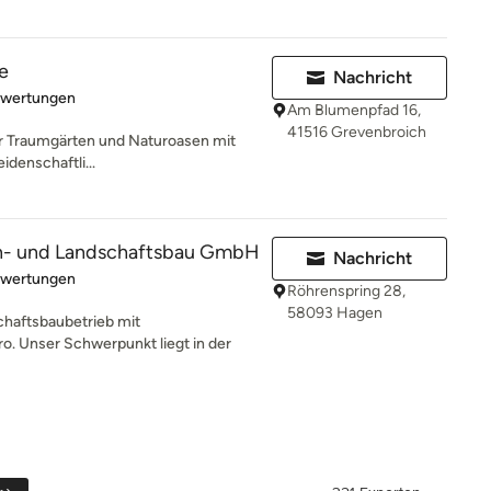
e
Nachricht
rtung: 5 von 5 Sternen
ewertungen
Am Blumenpfad 16,
41516 Grevenbroich
für Traumgärten und Naturoasen mit
idenschaftli...
n- und Landschaftsbau GmbH
Nachricht
rtung: 5 von 5 Sternen
ewertungen
Röhrenspring 28,
58093 Hagen
chaftsbaubetrieb mit
. Unser Schwerpunkt liegt in der