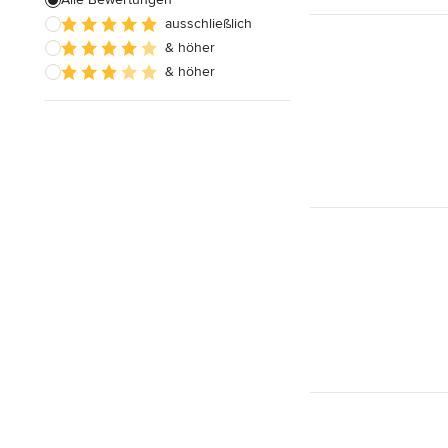
ausschließlich
Alle anzeigen
& höher
& höher