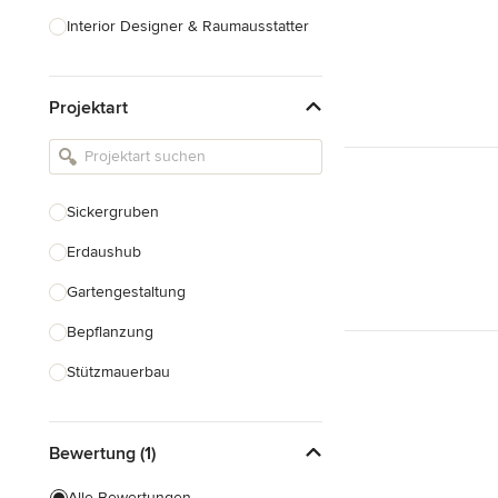
Interior Designer & Raumausstatter
Küchenplanung
Projektart
Landschaftsarchitekten
Armaturen & Sanitärbedarf
Beleuchtung
Sickergruben
Einbauschränke
Erdaushub
Alle anzeigen
Gartengestaltung
Bepflanzung
Stützmauerbau
Gartenhaus Bau
Bewertung (1)
Gewächshausbau
Teichbau
Alle Bewertungen