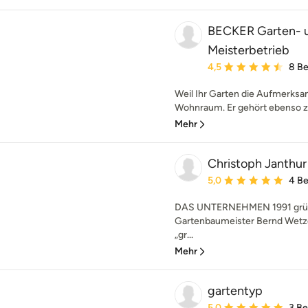
BECKER Garten- 
Meisterbetrieb
Durchschnittliche Bewe
4,5
8 B
Weil Ihr Garten die Aufmerksam
Wohnraum. Er gehört ebenso z
Mehr
Christoph Janthu
Durchschnittliche Bewe
5,0
4 B
DAS UNTERNEHMEN 1991 grün
Gartenbaumeister Bernd Wetzel
„gr...
Mehr
gartentyp
Durchschnittliche Bewe
5,0
3 B