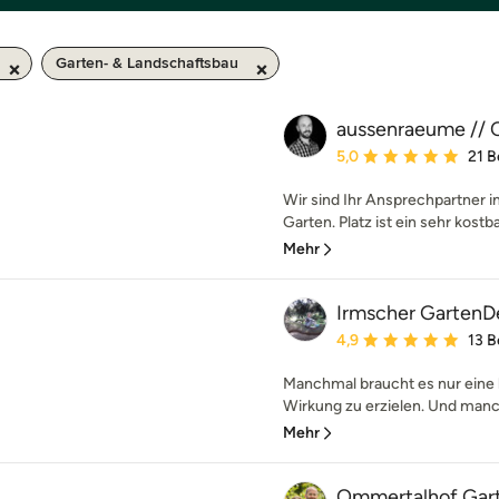
Garten- & Landschaftsbau
aussenraeume // C
Durchschnittliche Bewe
5,0
21 
Wir sind Ihr Ansprechpartner
Garten. Platz ist ein sehr kostba
Mehr
Irmscher GartenD
Durchschnittliche Bewe
4,9
13 
Manchmal braucht es nur eine 
Wirkung zu erzielen. Und manc
Mehr
Ommertalhof Gar