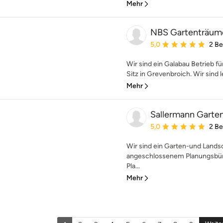
Mehr
NBS Gartenträum
Durchschnittliche Bewe
5,0
2 B
Wir sind ein Galabau Betrieb 
Sitz in Grevenbroich. Wir sind le
Mehr
Sallermann Garte
Durchschnittliche Bewe
5,0
2 B
Wir sind ein Garten-und Lands
angeschlossenem Planungsbüro
Pla...
Mehr