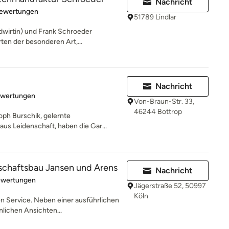
Nachricht
rtung: 5 von 5 Sternen
Bewertungen
51789 Lindlar
ndwirtin) und Frank Schroeder
ten der besonderen Art,...
Nachricht
rtung: 5 von 5 Sternen
ewertungen
Von-Braun-Str. 33,
46244 Bottrop
oph Burschik, gelernte
aus Leidenschaft, haben die Gar...
schaftsbau Jansen und Arens
Nachricht
rtung: 4.5 von 5 Sternen
ewertungen
Jägerstraße 52, 50997
Köln
n Service. Neben einer ausführlichen
nlichen Ansichten...