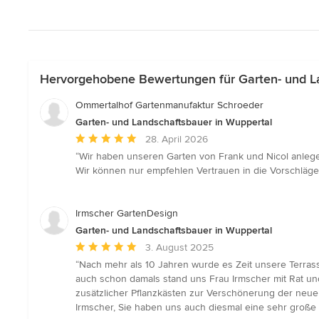
Hervorgehobene Bewertungen für Garten- und La
Ommertalhof Gartenmanufaktur Schroeder
Garten- und Landschaftsbauer in Wuppertal
Durchschnittliche
28. April 2026
Bewertung:
“Wir haben unseren Garten von Frank und Nicol anlege
5
Wir können nur empfehlen Vertrauen in die Vorschläge
von
5
Sternen
Irmscher GartenDesign
Garten- und Landschaftsbauer in Wuppertal
Durchschnittliche
3. August 2025
Bewertung:
“Nach mehr als 10 Jahren wurde es Zeit unsere Terra
5
auch schon damals stand uns Frau Irmscher mit Rat un
von
zusätzlicher Pflanzkästen zur Verschönerung der neuen
5
Irmscher, Sie haben uns auch diesmal eine sehr große
Sternen