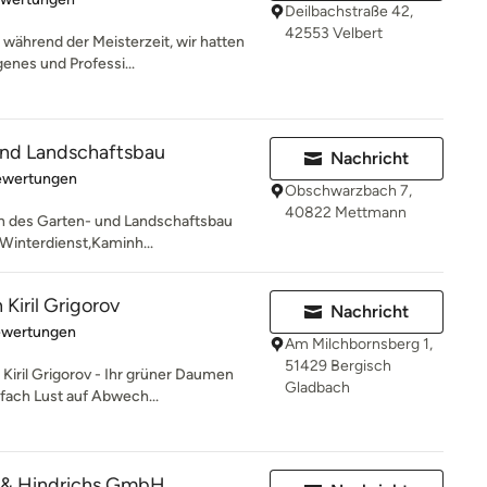
Deilbachstraße 42,
42553 Velbert
 während der Meisterzeit, wir hatten
enes und Professi...
und Landschaftsbau
Nachricht
rtung: 4.8 von 5 Sternen
ewertungen
Obschwarzbach 7,
40822 Mettmann
n des Garten- und Landschaftsbau
, Winterdienst,Kaminh...
Kiril Grigorov
Nachricht
rtung: 5 von 5 Sternen
ewertungen
Am Milchbornsberg 1,
51429 Bergisch
l Grigorov - Ihr grüner Daumen
Gladbach
fach Lust auf Abwech...
 & Hindrichs GmbH