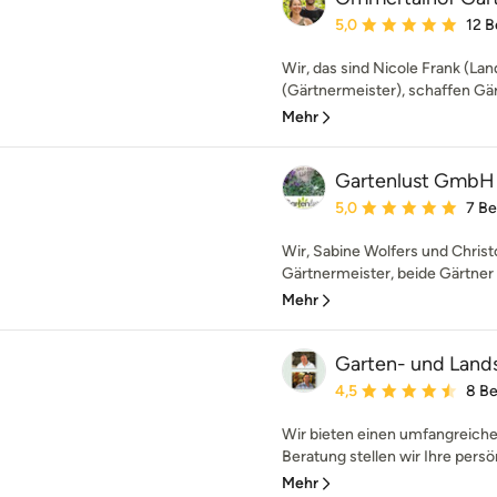
Durchschnittliche Bewe
5,0
12 
Wir, das sind Nicole Frank (La
(Gärtnermeister), schaffen Gär
Mehr
Gartenlust GmbH
Durchschnittliche Bewe
5,0
7 B
Wir, Sabine Wolfers und Christ
Gärtnermeister, beide Gärtner 
Mehr
Garten- und Land
Durchschnittliche Bewe
4,5
8 B
Wir bieten einen umfangreiche
Beratung stellen wir Ihre persö
Mehr