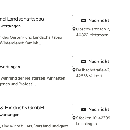
und Landschaftsbau
Nachricht
rtung: 4.8 von 5 Sternen
ewertungen
Obschwarzbach 7,
40822 Mettmann
n des Garten- und Landschaftsbau
, Winterdienst,Kaminh...
Nachricht
rtung: 5 von 5 Sternen
ewertungen
Deilbachstraße 42,
42553 Velbert
 während der Meisterzeit, wir hatten
enes und Professi...
 & Hindrichs GmbH
Nachricht
rtung: 4.1 von 5 Sternen
wertungen
Stöcken 10, 42799
Leichlingen
 sind wir mit Herz, Verstand und ganz