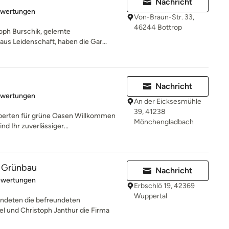
Nachricht
rtung: 5 von 5 Sternen
ewertungen
Von-Braun-Str. 33,
46244 Bottrop
oph Burschik, gelernte
aus Leidenschaft, haben die Gar...
Nachricht
rtung: 5 von 5 Sternen
ewertungen
An der Eicksesmühle
39, 41238
perten für grüne Oasen Willkommen
Mönchengladbach
d Ihr zuverlässiger...
r Grünbau
Nachricht
rtung: 5 von 5 Sternen
ewertungen
Erbschlö 19, 42369
Wuppertal
deten die befreundeten
 und Christoph Janthur die Firma