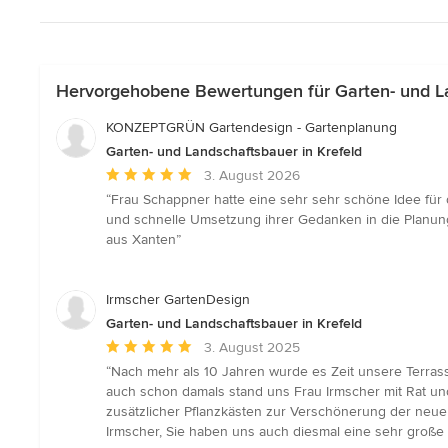
Hervorgehobene Bewertungen für Garten- und La
KONZEPTGRÜN Gartendesign - Gartenplanung
Garten- und Landschaftsbauer in Krefeld
Durchschnittliche
3. August 2026
Bewertung:
“Frau Schappner hatte eine sehr sehr schöne Idee für 
5
und schnelle Umsetzung ihrer Gedanken in die Planung 
von
aus Xanten”
5
Sternen
Irmscher GartenDesign
Garten- und Landschaftsbauer in Krefeld
Durchschnittliche
3. August 2025
Bewertung:
“Nach mehr als 10 Jahren wurde es Zeit unsere Terra
5
auch schon damals stand uns Frau Irmscher mit Rat un
von
zusätzlicher Pflanzkästen zur Verschönerung der neuen
5
Irmscher, Sie haben uns auch diesmal eine sehr große
Sternen