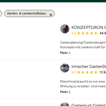
Garten- & Landschaftsbau
KONZEPTGRÜN Gar
Durchschnittliche Bewe
5,0
48 
Gartenplanung/Gartendesign/
Konzepte mit Leidenschaft für
Mehr
Irmscher GartenD
Durchschnittliche Bewe
4,9
13 
Manchmal braucht es nur eine 
Wirkung zu erzielen. Und manc
Mehr
Gartenlust GmbH