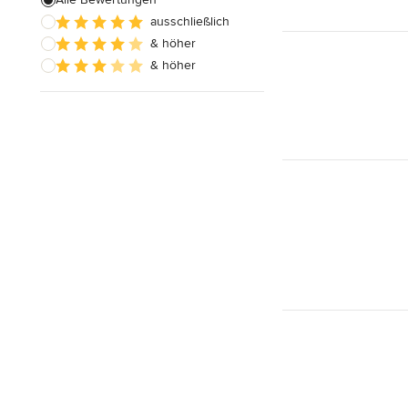
ausschließlich
Alle anzeigen
& höher
& höher