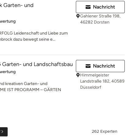
k Garten- und
Nachricht
Gahlener Straße 198,
rtung: 5 von 5 Sternen
ewertung
46282 Dorsten
OLG Leidenschaft und Liebe zum
brock dazu bewegt seine e...
G Garten- und Landschaftsbau
Nachricht
rtung: 5 von 5 Sternen
ewertung
Himmelgeister
Landstraße 182, 40589
nd kreativen Garten- und
Düsseldorf
NAME IST PROGRAMM – GÄRTEN
r
262 Experten