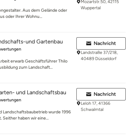
Mozartstr.50, 42115
Wuppertal
engestalter. Aus dem Gelände oder
us oder Ihrer Wohnu...
schafts-und Gartenbau
Nachricht
rtung: 3 von 5 Sternen
ewertungen
Landstraße 37/218,
40489 Düsseldorf
beit erwarb Geschäftsführer Thilo
sbildung zum Landschaft...
rten- und Landschaftsbau
Nachricht
rtung: 5 von 5 Sternen
ewertungen
Leloh 17, 41366
Schwalmtal
d Landschaftsbaubetrieb wurde 1996
either haben wir eine...