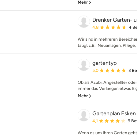
Mehr
Drenker Garten- 
Durchschnittliche Bewe
4,8
4 B
Wir sind in mehreren Bereiche
tätigt z.B.: Neuanlagen, Pflege
gartentyp
Durchschnittliche Bewe
5,0
3 B
Ob als Azubi, Angestellter oder
immer das Verlangen etwas Eig
Mehr
Gartenplan Esken
Durchschnittliche Bewe
4,1
9 Be
Wenn es um Ihren Garten geht,