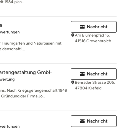
it 1984 plan...
e
Nachricht
rtung: 5 von 5 Sternen
ewertungen
Am Blumenpfad 16,
41516 Grevenbroich
für Traumgärten und Naturoasen mit
idenschaftli...
artengestaltung GmbH
Nachricht
rtung: 5 von 5 Sternen
ewertung
Benrader Strasse 205,
47804 Krefeld
ins; Nach Kriegsgefangenschaft 1949
Gründung der Firma Jo...
Nachricht
rtung: 4.5 von 5 Sternen
ewertungen