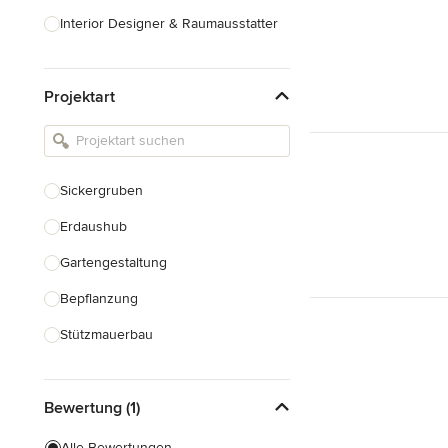
Interior Designer & Raumausstatter
Küchenplanung
Projektart
Landschaftsarchitekten
Armaturen & Sanitärbedarf
Beleuchtung
Sickergruben
Einbauschränke
Erdaushub
Alle anzeigen
Gartengestaltung
Bepflanzung
Stützmauerbau
Gartenhaus Bau
Bewertung (1)
Gewächshausbau
Teichbau
Alle Bewertungen