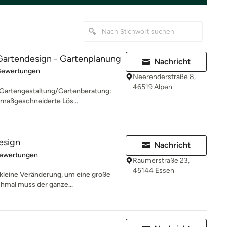
tendesign - Gartenplanung
Nachricht
rtung: 5 von 5 Sternen
Bewertungen
Neerenderstraße 8,
46519 Alpen
Gartengestaltung/Gartenberatung:
 maßgeschneiderte Lös...
esign
Nachricht
rtung: 4.9 von 5 Sternen
Bewertungen
Raumerstraße 23,
45144 Essen
kleine Veränderung, um eine große
hmal muss der ganze...