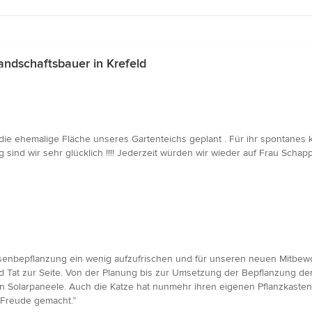
ndschaftsbauer in Krefeld
die ehemalige Fläche unseres Gartenteichs geplant . Für ihr spontanes 
sind wir sehr glücklich !!!! Jederzeit würden wir wieder auf Frau Sch
ssenbepflanzung ein wenig aufzufrischen und für unseren neuen Mitbew
d Tat zur Seite. Von der Planung bis zur Umsetzung der Bepflanzung de
 Solarpaneele. Auch die Katze hat nunmehr ihren eigenen Pflanzkasten, 
 Freude gemacht.”