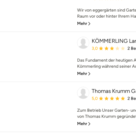
Wir von eggergärten sind Gart
Raum vor oder hinter Ihrem Ha
Mehr
KÖMMERLING Land
Durchschnittliche Bewe
3,0
2 B
Das Fundament der heutigen Ar
Kömmerling während seiner Au
Mehr
Thomas Krumm Ga
Durchschnittliche Bewe
5,0
2 B
Zum Betrieb Unser Garten- un
von Thomas Krumm gegründet. S
Mehr