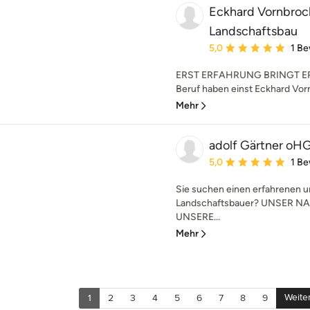
Eckhard Vornbroc
Landschaftsbau
Durchschnittliche Bewe
5,0
1 B
ERST ERFAHRUNG BRINGT ERF
Beruf haben einst Eckhard Vorn
Mehr
adolf Gärtner oH
Durchschnittliche Bewe
5,0
1 B
Sie suchen einen erfahrenen u
Landschaftsbauer? UNSER 
UNSERE...
Mehr
Weite
1
2
3
4
5
6
7
8
9