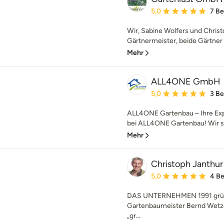
Durchschnittliche Bewe
5,0
7 B
Wir, Sabine Wolfers und Christ
Gärtnermeister, beide Gärtner 
Mehr
ALL4ONE GmbH
Durchschnittliche Bewe
5,0
3 B
ALL4ONE Gartenbau – Ihre Ex
bei ALL4ONE Gartenbau! Wir sin
Mehr
Christoph Janthu
Durchschnittliche Bewe
5,0
4 B
DAS UNTERNEHMEN 1991 grün
Gartenbaumeister Bernd Wetzel
„gr...