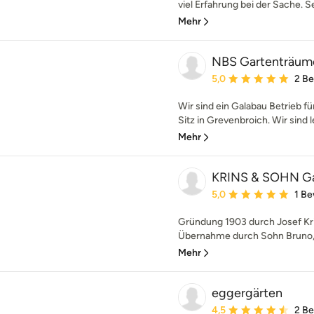
viel Erfahrung bei der Sache. Se
Mehr
NBS Gartenträum
Durchschnittliche Bewe
5,0
2 B
Wir sind ein Galabau Betrieb 
Sitz in Grevenbroich. Wir sind le
Mehr
KRINS & SOHN G
Durchschnittliche Bewe
5,0
1 B
Gründung 1903 durch Josef Kr
Übernahme durch Sohn Bruno, 
Mehr
eggergärten
Durchschnittliche Bewe
4,5
2 B