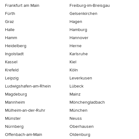
Frankfurt am Main
Freiburg-im-Breisgau
Fürth
Gelsenkirchen
Graz
Hagen
Halle
Hamburg
Hamm
Hannover
Heidelberg
Herne
Ingolstadt
Karlsruhe
Kassel
Kiel
Krefeld
Köln
Leipzig
Leverkusen
Ludwigshafen-am-Rhein
Lübeck
Magdeburg
Mainz
Mannheim
Mönchen­gladbach
Mülheim-an-der-Ruhr
München
Münster
Neuss
Nürnberg
Oberhausen
Offenbach-am-Main
Oldenburg