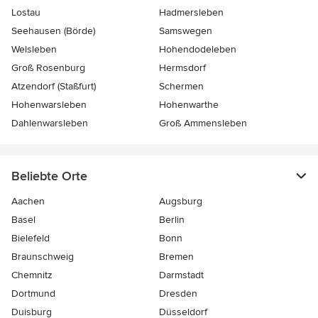
Lostau
Hadmersleben
Seehausen (Börde)
Samswegen
Welsleben
Hohendodeleben
Groß Rosenburg
Hermsdorf
Atzendorf (Staßfurt)
Schermen
Hohenwarsleben
Hohenwarthe
Dahlenwarsleben
Groß Ammensleben
Beliebte Orte
Aachen
Augsburg
Basel
Berlin
Bielefeld
Bonn
Braunschweig
Bremen
Chemnitz
Darmstadt
Dortmund
Dresden
Duisburg
Düsseldorf