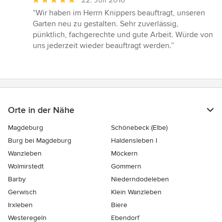
22. Juli 2016
Bewertung:
“Wir haben im Herrn Knippers beauftragt, unseren
5
Garten neu zu gestalten. Sehr zuverlässig,
von
pünktlich, fachgerechte und gute Arbeit. Würde von
5
uns jederzeit wieder beauftragt werden.”
Sternen
Orte in der Nähe
Magdeburg
Schönebeck (Elbe)
Burg bei Magdeburg
Haldensleben I
Wanzleben
Möckern
Wolmirstedt
Gommern
Barby
Niederndodeleben
Gerwisch
Klein Wanzleben
Irxleben
Biere
Westeregeln
Ebendorf