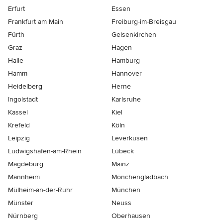
Erfurt
Essen
Frankfurt am Main
Freiburg-im-Breisgau
Fürth
Gelsenkirchen
Graz
Hagen
Halle
Hamburg
Hamm
Hannover
Heidelberg
Herne
Ingolstadt
Karlsruhe
Kassel
Kiel
Krefeld
Köln
Leipzig
Leverkusen
Ludwigshafen-am-Rhein
Lübeck
Magdeburg
Mainz
Mannheim
Mönchen­gladbach
Mülheim-an-der-Ruhr
München
Münster
Neuss
Nürnberg
Oberhausen