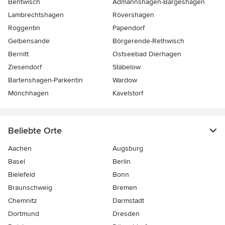
Bentwisch
Admannshagen-Bargeshagen
Lambrechtshagen
Rövershagen
Roggentin
Papendorf
Gelbensande
Börgerende-Rethwisch
Bernitt
Ostseebad Dierhagen
Ziesendorf
Stäbelow
Bartenshagen-Parkentin
Wardow
Mönchhagen
Kavelstorf
Beliebte Orte
Aachen
Augsburg
Basel
Berlin
Bielefeld
Bonn
Braunschweig
Bremen
Chemnitz
Darmstadt
Dortmund
Dresden