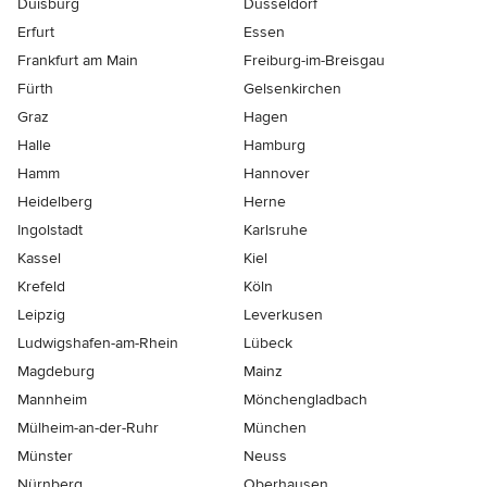
Duisburg
Düsseldorf
Erfurt
Essen
Frankfurt am Main
Freiburg-im-Breisgau
Fürth
Gelsenkirchen
Graz
Hagen
Halle
Hamburg
Hamm
Hannover
Heidelberg
Herne
Ingolstadt
Karlsruhe
Kassel
Kiel
Krefeld
Köln
Leipzig
Leverkusen
Ludwigshafen-am-Rhein
Lübeck
Magdeburg
Mainz
Mannheim
Mönchen­gladbach
Mülheim-an-der-Ruhr
München
Münster
Neuss
Nürnberg
Oberhausen