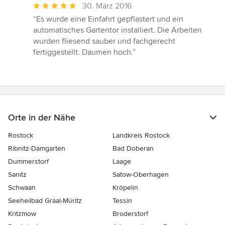
Durchschnittliche
30. März 2016
Bewertung:
“Es wurde eine Einfahrt gepflastert und ein
5
automatisches Gartentor installiert. Die Arbeiten
von
wurden fliesend sauber und fachgerecht
5
fertiggestellt. Daumen hoch.”
Sternen
Orte in der Nähe
Rostock
Landkreis Rostock
Ribnitz-Damgarten
Bad Doberan
Dummerstorf
Laage
Sanitz
Satow-Oberhagen
Schwaan
Kröpelin
Seeheilbad Graal-Müritz
Tessin
Kritzmow
Broderstorf