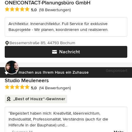
ONE!CONTACT-Planungsbüro GmbH
Durchschnittliche Bewertung: 5 von 5 Sternen
5,0
(18 Bewertungen)
Architektur. Innenarchitektur. Full Service für exklusive
Bauprojekte - Wir planen, koordinieren und realisieren.
Bessemerstraße 85, 44793 Bochum
Nachricht
Gesponsert
Wir machen aus Ihrem Haus ein Zuhause
Studio Meuleneers
Durchschnittliche Bewertung: 5 von 5 Sternen
5,0
(14 Bewertungen)
„Best of Houzz“-Gewinner
“Begeistert haben mich: Kreativität, Ideenreichtum,
Individualität, Professionalität, Verständnis (auch für die
Hilferufe in der Bauphase) und...