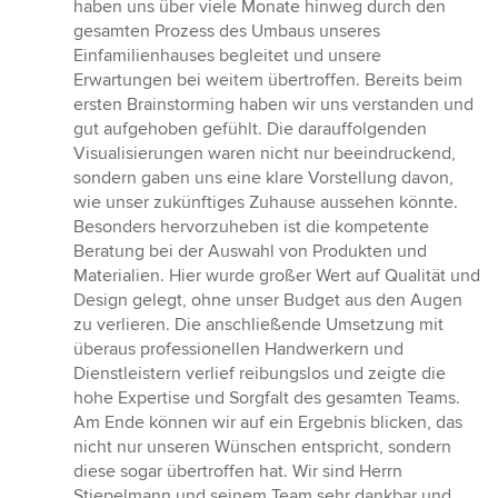
5
haben uns über viele Monate hinweg durch den
von
gesamten Prozess des Umbaus unseres
5
Einfamilienhauses begleitet und unsere
Sternen
Erwartungen bei weitem übertroffen. Bereits beim
ersten Brainstorming haben wir uns verstanden und
gut aufgehoben gefühlt. Die darauffolgenden
Visualisierungen waren nicht nur beeindruckend,
sondern gaben uns eine klare Vorstellung davon,
wie unser zukünftiges Zuhause aussehen könnte.
Besonders hervorzuheben ist die kompetente
Beratung bei der Auswahl von Produkten und
Materialien. Hier wurde großer Wert auf Qualität und
Design gelegt, ohne unser Budget aus den Augen
zu verlieren. Die anschließende Umsetzung mit
überaus professionellen Handwerkern und
Dienstleistern verlief reibungslos und zeigte die
hohe Expertise und Sorgfalt des gesamten Teams.
Am Ende können wir auf ein Ergebnis blicken, das
nicht nur unseren Wünschen entspricht, sondern
diese sogar übertroffen hat. Wir sind Herrn
Stiepelmann und seinem Team sehr dankbar und