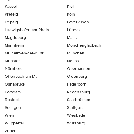
Kassel
Kiel
Krefeld
Köln
Leipzig
Leverkusen
Ludwigshafen-am-Rhein
Lübeck
Magdeburg
Mainz
Mannheim
Mönchen­gladbach
Mülheim-an-der-Ruhr
München
Münster
Neuss
Nürnberg
Oberhausen
Offenbach-am-Main
Oldenburg
Osnabrück
Paderborn
Potsdam
Regensburg
Rostock
Saarbrücken
Solingen
Stuttgart
Wien
Wiesbaden
Wuppertal
Würzburg
Zürich