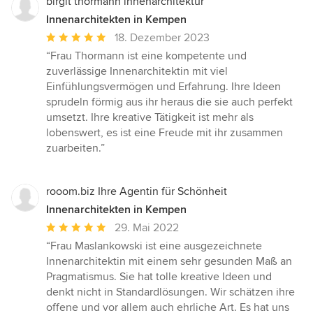
birgit thormann innenarchitektur
Innenarchitekten in Kempen
Durchschnittliche
18. Dezember 2023
Bewertung:
“Frau Thormann ist eine kompetente und
5
zuverlässige Innenarchitektin mit viel
von
Einfühlungsvermögen und Erfahrung. Ihre Ideen
5
sprudeln förmig aus ihr heraus die sie auch perfekt
Sternen
umsetzt. Ihre kreative Tätigkeit ist mehr als
lobenswert, es ist eine Freude mit ihr zusammen
zuarbeiten.”
rooom.biz Ihre Agentin für Schönheit
Innenarchitekten in Kempen
Durchschnittliche
29. Mai 2022
Bewertung:
“Frau Maslankowski ist eine ausgezeichnete
5
Innenarchitektin mit einem sehr gesunden Maß an
von
Pragmatismus. Sie hat tolle kreative Ideen und
5
denkt nicht in Standardlösungen. Wir schätzen ihre
Sternen
offene und vor allem auch ehrliche Art. Es hat uns