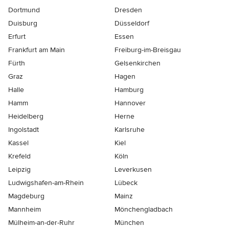
Dortmund
Dresden
Duisburg
Düsseldorf
Erfurt
Essen
Frankfurt am Main
Freiburg-im-Breisgau
Fürth
Gelsenkirchen
Graz
Hagen
Halle
Hamburg
Hamm
Hannover
Heidelberg
Herne
Ingolstadt
Karlsruhe
Kassel
Kiel
Krefeld
Köln
Leipzig
Leverkusen
Ludwigshafen-am-Rhein
Lübeck
Magdeburg
Mainz
Mannheim
Mönchen­gladbach
Mülheim-an-der-Ruhr
München