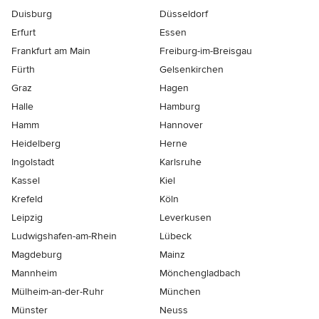
Duisburg
Düsseldorf
Erfurt
Essen
Frankfurt am Main
Freiburg-im-Breisgau
Fürth
Gelsenkirchen
Graz
Hagen
Halle
Hamburg
Hamm
Hannover
Heidelberg
Herne
Ingolstadt
Karlsruhe
Kassel
Kiel
Krefeld
Köln
Leipzig
Leverkusen
Ludwigshafen-am-Rhein
Lübeck
Magdeburg
Mainz
Mannheim
Mönchen­gladbach
Mülheim-an-der-Ruhr
München
Münster
Neuss