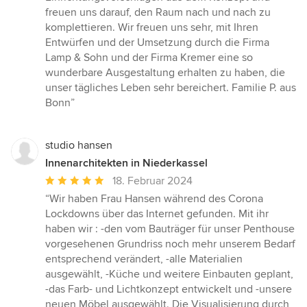
freuen uns darauf, den Raum nach und nach zu
komplettieren. Wir freuen uns sehr, mit Ihren
Entwürfen und der Umsetzung durch die Firma
Lamp & Sohn und der Firma Kremer eine so
wunderbare Ausgestaltung erhalten zu haben, die
unser tägliches Leben sehr bereichert. Familie P. aus
Bonn”
studio hansen
Innenarchitekten in Niederkassel
Durchschnittliche
18. Februar 2024
Bewertung:
“Wir haben Frau Hansen während des Corona
5
Lockdowns über das Internet gefunden. Mit ihr
von
haben wir : -den vom Bauträger für unser Penthouse
5
vorgesehenen Grundriss noch mehr unserem Bedarf
Sternen
entsprechend verändert, -alle Materialien
ausgewählt, -Küche und weitere Einbauten geplant,
-das Farb- und Lichtkonzept entwickelt und -unsere
neuen Möbel ausgewählt. Die Visualisierung durch