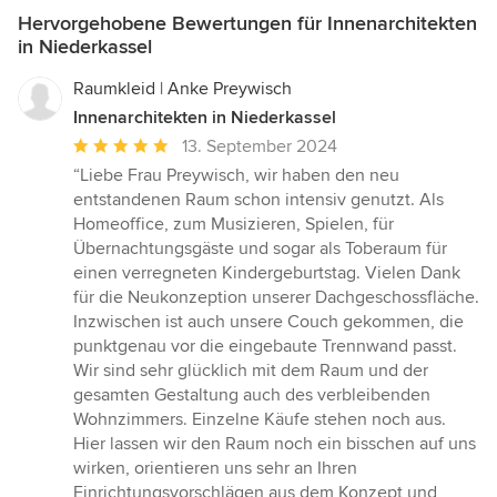
Hervorgehobene Bewertungen für Innenarchitekten
in Niederkassel
Raumkleid | Anke Preywisch
Innenarchitekten in Niederkassel
Durchschnittliche
13. September 2024
Bewertung:
“Liebe Frau Preywisch, wir haben den neu
5
entstandenen Raum schon intensiv genutzt. Als
von
Homeoffice, zum Musizieren, Spielen, für
5
Übernachtungsgäste und sogar als Toberaum für
Sternen
einen verregneten Kindergeburtstag. Vielen Dank
für die Neukonzeption unserer Dachgeschossfläche.
Inzwischen ist auch unsere Couch gekommen, die
punktgenau vor die eingebaute Trennwand passt.
Wir sind sehr glücklich mit dem Raum und der
gesamten Gestaltung auch des verbleibenden
Wohnzimmers. Einzelne Käufe stehen noch aus.
Hier lassen wir den Raum noch ein bisschen auf uns
wirken, orientieren uns sehr an Ihren
Einrichtungsvorschlägen aus dem Konzept und