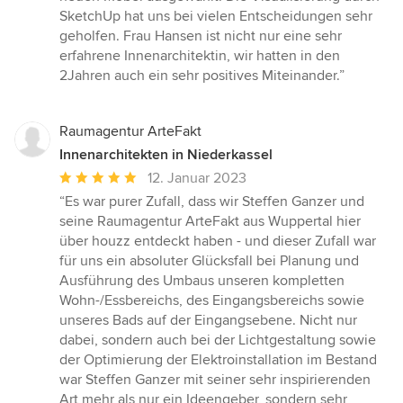
SketchUp hat uns bei vielen Entscheidungen sehr
geholfen. Frau Hansen ist nicht nur eine sehr
erfahrene Innenarchitektin, wir hatten in den
2Jahren auch ein sehr positives Miteinander.”
Raumagentur ArteFakt
Innenarchitekten in Niederkassel
Durchschnittliche
12. Januar 2023
Bewertung:
“Es war purer Zufall, dass wir Steffen Ganzer und
5
seine Raumagentur ArteFakt aus Wuppertal hier
von
über houzz entdeckt haben - und dieser Zufall war
5
für uns ein absoluter Glücksfall bei Planung und
Sternen
Ausführung des Umbaus unseren kompletten
Wohn-/Essbereichs, des Eingangsbereichs sowie
unseres Bads auf der Eingangsebene. Nicht nur
dabei, sondern auch bei der Lichtgestaltung sowie
der Optimierung der Elektroinstallation im Bestand
war Steffen Ganzer mit seiner sehr inspirierenden
Art mehr als nur ein Ideengeber, sondern sehr