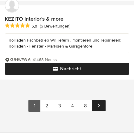
KEZITO interior's & more
Durchschnittliche Bewertung: 5 von 5 Sternen
5,0
(6 Bewertungen)
Rollladen Fachbetrieb Wir liefern , montieren und reparieren:
Rollläden - Fenster - Markisen & Garagentore
KUHWEG 6, 41468 Neuss
Nachricht
1
2
3
4
8