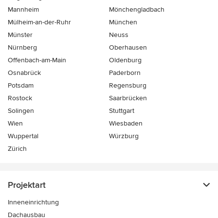
Mannheim
Mönchen­gladbach
Mülheim-an-der-Ruhr
München
Münster
Neuss
Nürnberg
Oberhausen
Offenbach-am-Main
Oldenburg
Osnabrück
Paderborn
Potsdam
Regensburg
Rostock
Saarbrücken
Solingen
Stuttgart
Wien
Wiesbaden
Wuppertal
Würzburg
Zürich
Projektart
Inneneinrichtung
Dachausbau