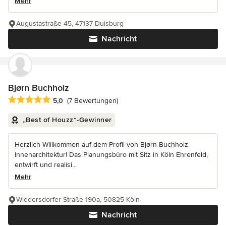
Mehr
Augustastraße 45, 47137 Duisburg
Nachricht
Bjørn Buchholz
Durchschnittliche Bewertung: 5 von 5 Sternen
5,0
(7 Bewertungen)
„Best of Houzz“-Gewinner
Herzlich Willkommen auf dem Profil von Bjørn Buchholz
Innenarchitektur! Das Planungsbüro mit Sitz in Köln Ehrenfeld,
entwirft und realisi...
Mehr
Widdersdorfer Straße 190a, 50825 Köln
Nachricht