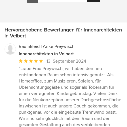
Hervorgehobene Bewertungen für Innenarchitekten
in Velbert
Raumkleid | Anke Preywisch
Innenarchitekten in Velbert
Durchschnittliche
13. September 2024
Bewertung:
“Liebe Frau Preywisch, wir haben den neu
5
entstandenen Raum schon intensiv genutzt. Als
von
Homeoffice, zum Musizieren, Spielen, für
5
Übernachtungsgäste und sogar als Toberaum für
Sternen
einen verregneten Kindergeburtstag. Vielen Dank
für die Neukonzeption unserer Dachgeschossfläche.
Inzwischen ist auch unsere Couch gekommen, die
punktgenau vor die eingebaute Trennwand passt.
Wir sind sehr glücklich mit dem Raum und der
gesamten Gestaltung auch des verbleibenden