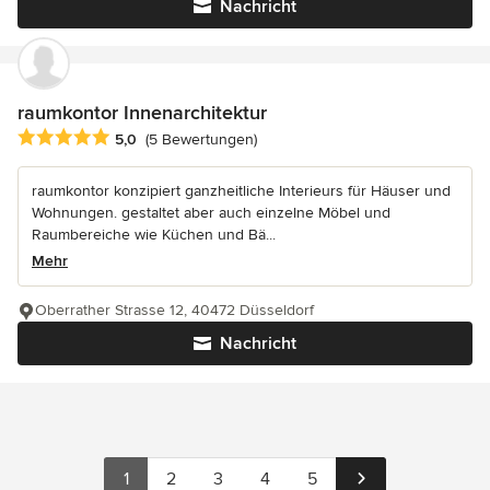
Nachricht
raumkontor Innenarchitektur
Durchschnittliche Bewertung: 5 von 5 Sternen
5,0
(5 Bewertungen)
raumkontor konzipiert ganzheitliche Interieurs für Häuser und
Wohnungen. gestaltet aber auch einzelne Möbel und
Raumbereiche wie Küchen und Bä...
Mehr
Oberrather Strasse 12, 40472 Düsseldorf
Nachricht
1
2
3
4
5