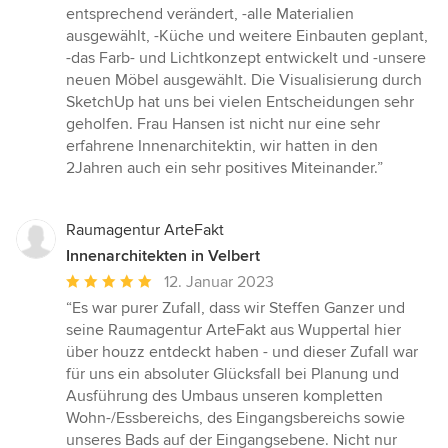
Sternen
entsprechend verändert, -alle Materialien
ausgewählt, -Küche und weitere Einbauten geplant,
-das Farb- und Lichtkonzept entwickelt und -unsere
neuen Möbel ausgewählt. Die Visualisierung durch
SketchUp hat uns bei vielen Entscheidungen sehr
geholfen. Frau Hansen ist nicht nur eine sehr
erfahrene Innenarchitektin, wir hatten in den
2Jahren auch ein sehr positives Miteinander.”
Raumagentur ArteFakt
Innenarchitekten in Velbert
Durchschnittliche
12. Januar 2023
Bewertung:
“Es war purer Zufall, dass wir Steffen Ganzer und
5
seine Raumagentur ArteFakt aus Wuppertal hier
von
über houzz entdeckt haben - und dieser Zufall war
5
für uns ein absoluter Glücksfall bei Planung und
Sternen
Ausführung des Umbaus unseren kompletten
Wohn-/Essbereichs, des Eingangsbereichs sowie
unseres Bads auf der Eingangsebene. Nicht nur