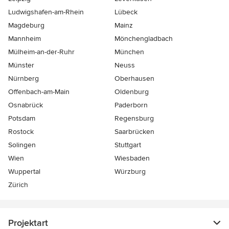
Ludwigshafen-am-Rhein
Lübeck
Magdeburg
Mainz
Mannheim
Mönchen­gladbach
Mülheim-an-der-Ruhr
München
Münster
Neuss
Nürnberg
Oberhausen
Offenbach-am-Main
Oldenburg
Osnabrück
Paderborn
Potsdam
Regensburg
Rostock
Saarbrücken
Solingen
Stuttgart
Wien
Wiesbaden
Wuppertal
Würzburg
Zürich
Projektart