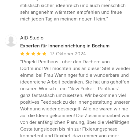
stilistisch sicher, ideenreich und auch menschlich
sehr angenehm wärmsten empfehlen und freue
mich jeden Tag an meinem neuen Heim.”
AID-Studio
Experten für Inneneinrichtung in Bochum
Durchschnittliche
17. Oktober 2024
Bewertung:
“Projekt Penthaus - über den Dächern von
5
Dortmund! Wir möchten uns an dieser Stelle wieder
von
einmal bei Frau Wanninger für die wunderbare und
5
ideenreiche Arbeit bedanken. Sie hat uns geholfen
Sternen
unseren Wunsch - ein "New Yorker - Penthaus" -
ganz fantastisch umzusetzen. Wir bekommen viel
positives Feedback zu der Innengestaltung unserer
Wohnung wieder gespiegelt. Alleine wären wir nie
auf die Ideen gekommen! Die Zusammenarbeit war
von der anfänglichen Planung, über die vielfältigen
Gestaltungsideen bis hin zur Fixierungsphase
kompetent und flexibel, dazu immer von einer