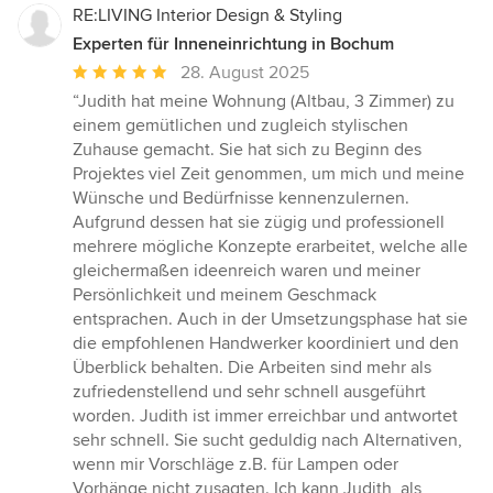
RE:LIVING Interior Design & Styling
Experten für Inneneinrichtung in Bochum
Durchschnittliche
28. August 2025
Bewertung:
“Judith hat meine Wohnung (Altbau, 3 Zimmer) zu
5
einem gemütlichen und zugleich stylischen
von
Zuhause gemacht. Sie hat sich zu Beginn des
5
Projektes viel Zeit genommen, um mich und meine
Sternen
Wünsche und Bedürfnisse kennenzulernen.
Aufgrund dessen hat sie zügig und professionell
mehrere mögliche Konzepte erarbeitet, welche alle
gleichermaßen ideenreich waren und meiner
Persönlichkeit und meinem Geschmack
entsprachen. Auch in der Umsetzungsphase hat sie
die empfohlenen Handwerker koordiniert und den
Überblick behalten. Die Arbeiten sind mehr als
zufriedenstellend und sehr schnell ausgeführt
worden. Judith ist immer erreichbar und antwortet
sehr schnell. Sie sucht geduldig nach Alternativen,
wenn mir Vorschläge z.B. für Lampen oder
Vorhänge nicht zusagten. Ich kann Judith, als