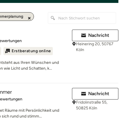
mmerplanung
Nachricht
rtung: 4.9 von 5 Sternen
Bewertungen
Heinering 20, 50767
Köln
Erstberatung online
ntsteht aus Ihren Wünschen und
 wie Licht und Schatten, k...
ammer
Nachricht
rtung: 5 von 5 Sternen
Bewertungen
Fridolinstraße 55,
50825 Köln
t Räume mit Persönlichkeit und
e sich rund und stimm...