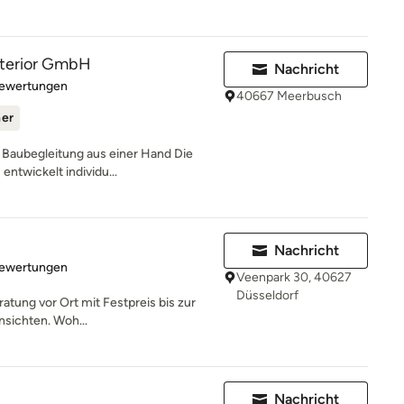
interior GmbH
Nachricht
rtung: 4.7 von 5 Sternen
Bewertungen
40667 Meerbusch
ner
 Baubegleitung aus einer Hand Die
entwickelt individu...
Nachricht
rtung: 5 von 5 Sternen
Bewertungen
Veenpark 30, 40627
Düsseldorf
atung vor Ort mit Festpreis bis zur
sichten. Woh...
Nachricht