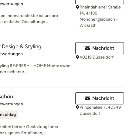
rtung: 5 von 5 Sternen
Bewertungen
Rheindahlener Straße
14, 41189
 Innenarchitektur ist unsere
Mönchengladbach -
ur einfache Gestaltunge...
Wickrath
 Design & Styling
Nachricht
rtung: 5 von 5 Sternen
Bewertungen
40219 Düsseldorf
 Styling RE:FRESH - HOME Home sweet
r nicht nur...
Schön
Nachricht
rtung: 5 von 5 Sternen
Bewertungen
Prinzenallee 7, 40549
Düsseldorf
nschlag
keiten bei der Gestaltung Ihres
nz eigenes Empfinden,...