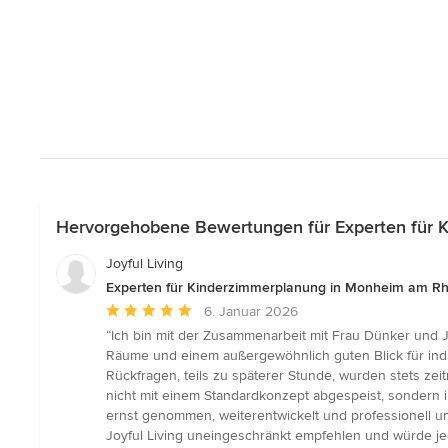
Hervorgehobene Bewertungen für Experten für 
Joyful Living
Experten für Kinderzimmerplanung in Monheim am Rh
Durchschnittliche
6. Januar 2026
Bewertung:
“Ich bin mit der Zusammenarbeit mit Frau Dünker und J
5
Räume und einem außergewöhnlich guten Blick für indivi
von
Rückfragen, teils zu späterer Stunde, wurden stets zei
5
nicht mit einem Standardkonzept abgespeist, sondern i
Sternen
ernst genommen, weiterentwickelt und professionell u
Joyful Living uneingeschränkt empfehlen und würde je