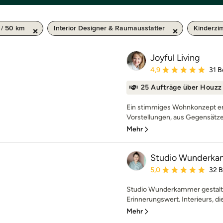
/ 50 km
Interior Designer & Raumausstatter
Kinderzi
Joyful Living
Durchschnittliche Bewe
4,9
31 
25 Aufträge über Houzz
Ein stimmiges Wohnkonzept e
Vorstellungen, aus Gegensätzen
Mehr
Studio Wunderk
Durchschnittliche Bewe
5,0
32 
Studio Wunderkammer gestalte
Erinnerungswert. Interieurs, di
Mehr