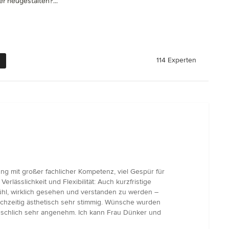
er neugestalten?...
114 Experten
ng mit großer fachlicher Kompetenz, viel Gespür für
lässlichkeit und Flexibilität: Auch kurzfristige
efühl, wirklich gesehen und verstanden zu werden –
ichzeitig ästhetisch sehr stimmig. Wünsche wurden
enschlich sehr angenehm. Ich kann Frau Dünker und