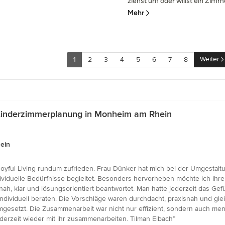
ziehst um oder willst ein Zimm
Mehr
Weiter
1
2
3
4
5
6
7
8
Kinderzimmerplanung in Monheim am Rhein
ein
oyful Living rundum zufrieden. Frau Dünker hat mich bei der Umgestaltu
duelle Bedürfnisse begleitet. Besonders hervorheben möchte ich ihre Ver
tnah, klar und lösungsorientiert beantwortet. Man hatte jederzeit das G
ndividuell beraten. Die Vorschläge waren durchdacht, praxisnah und gle
mgesetzt. Die Zusammenarbeit war nicht nur effizient, sondern auch m
derzeit wieder mit ihr zusammenarbeiten. Tilman Eibach”