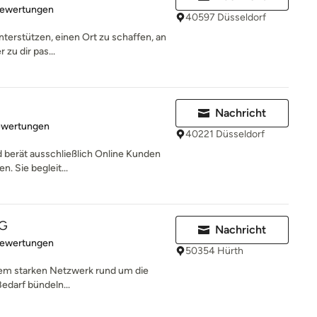
rtung: 5 von 5 Sternen
Bewertungen
40597 Düsseldorf
unterstützen, einen Ort zu schaffen, an
zu dir pas...
Nachricht
rtung: 5 von 5 Sternen
ewertungen
40221 Düsseldorf
d berät ausschließlich Online Kunden
n. Sie begleit...
UG
Nachricht
rtung: 4.9 von 5 Sternen
Bewertungen
50354 Hürth
nem starken Netzwerk rund um die
edarf bündeln...