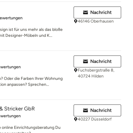
Nachricht
rtung: 5 von 5 Sternen
Bewertungen
46146 Oberhausen
gn ist für uns mehr als das bloße
t Designer-Möbeln und K...
Nachricht
rtung: 5 von 5 Sternen
ewertungen
Fuchsbergstraße 8,
40724 Hilden
n? Oder die Farben Ihrer Wohnung
tion anpassen? Sprechen...
 & Stricker GbR
Nachricht
rtung: 5 von 5 Sternen
ewertungen
40227 Düsseldorf
lle online Einrichtungsberatung Du