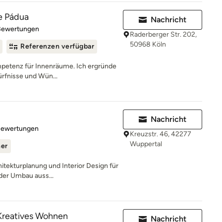
de Pádua
Nachricht
rtung: 4.8 von 5 Sternen
Bewertungen
Raderberger Str. 202,
50968 Köln
Referenzen verfügbar
ompetenz für Innenräume. Ich ergründe
rfnisse und Wün...
Nachricht
rtung: 5 von 5 Sternen
Bewertungen
Kreuzstr. 46, 42277
Wuppertal
ner
hitekturplanung und Interior Design für
der Umbau auss...
eatives Wohnen
Nachricht