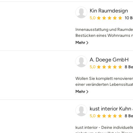
Kin Raumdesign
Durchschnittliche Bewe
5,0
10 
Innenausstattung und Raumdesi
Bestücken eines Wohnraums mi
Mehr
A. Doege GmbH
Durchschnittliche Bewe
5,0
8 B
Wollen Sie komplett renoviere
einer veränderten Lebenssitua
Mehr
kust interior Kuhn
Durchschnittliche Bewe
5,0
8 B
kust interior - Deine individue