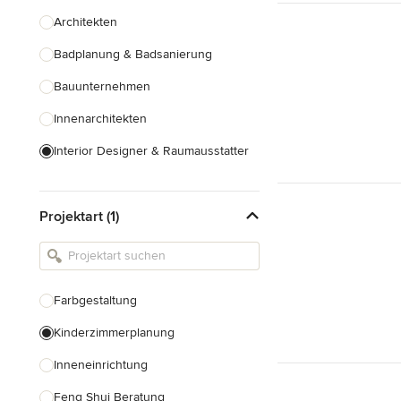
Architekten
Badplanung & Badsanierung
Bauunternehmen
Innenarchitekten
Interior Designer & Raumausstatter
Küchenplanung
Projektart (1)
Landschaftsarchitekten
Armaturen & Sanitärbedarf
Beleuchtung
Farbgestaltung
Einbauschränke
Kinderzimmerplanung
Alle anzeigen
Inneneinrichtung
Feng Shui Beratung