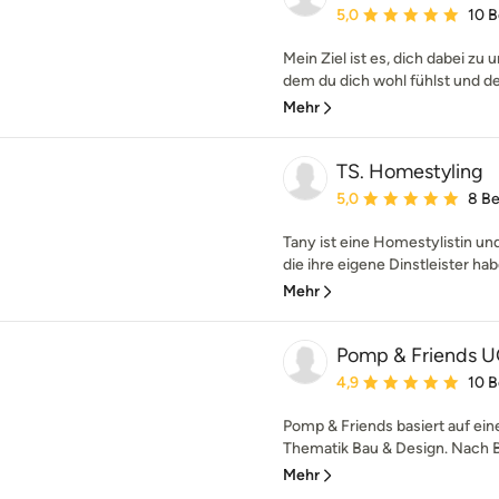
Durchschnittliche Bewe
5,0
10 
Mein Ziel ist es, dich dabei zu 
dem du dich wohl fühlst und der 
Mehr
TS. Homestyling
Durchschnittliche Bewe
5,0
8 B
Tany ist eine Homestylistin un
die ihre eigene Dinstleister habe
Mehr
Pomp & Friends 
Durchschnittliche Bewe
4,9
10 
Pomp & Friends basiert auf ei
Thematik Bau & Design. Nach B
Mehr