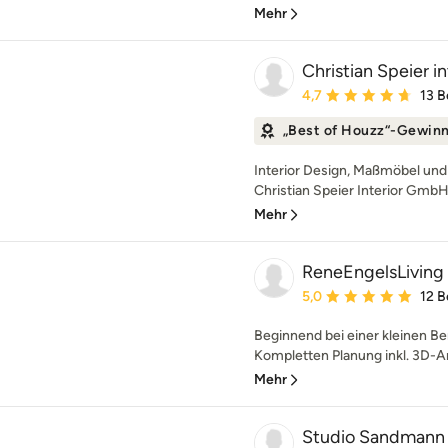
Mehr
Christian Speier 
Durchschnittliche Bewe
4,7
13 
„Best of Houzz“-Gewin
Interior Design, Maßmöbel und
Christian Speier Interior GmbH 
Mehr
ReneEngelsLiving
Durchschnittliche Bewe
5,0
12 
Beginnend bei einer kleinen Ber
Kompletten Planung inkl. 3D-An
Mehr
Studio Sandmann