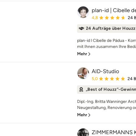
plan-id | Cibelle 
Durchschnittliche Bewe
4,8
24 
24 Aufträge über Houzz
plan-id l Cibelle de Pádua - K
mit Ihnen zusammen Ihre Bedü
Mehr
AID-Studio
Durchschnittliche Bewe
5,0
24 
„Best of Houzz“-Gewin
Dipl.-Ing. Britta Wanninger Arc
Neugestaltung, Renovierung o
Mehr
ZIMMERMANNS Kr