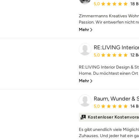
Durchschnittliche Bewe
5,0
18 
Zimmermanns Kreatives Wohnen
Passion. Wir entwerfen nicht n
Mehr
RE:LIVING Interior
Durchschnittliche Bewe
5,0
12 
RE:LIVING Interior Design &
Home. Du möchtest einen Ort de
Mehr
Raum, Wunder & 
Durchschnittliche Bewe
5,0
14 
Kostenloser Kostenvora
Es gibt unendlich viele Möglich
Zuhauses. Und jeder hat ein ga