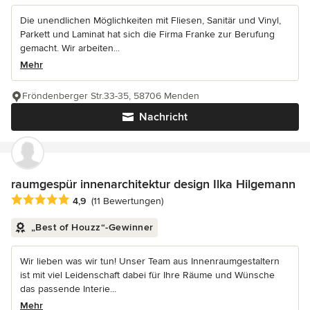
Die unendlichen Möglichkeiten mit Fliesen, Sanitär und Vinyl,
Parkett und Laminat hat sich die Firma Franke zur Berufung
gemacht. Wir arbeiten...
Mehr
Fröndenberger Str.33-35, 58706 Menden
Nachricht
raumgespür innenarchitektur design Ilka Hilgemann
Durchschnittliche Bewertung: 4.9 von 5 Sternen
4,9
(11 Bewertungen)
„Best of Houzz“-Gewinner
Wir lieben was wir tun! Unser Team aus Innenraumgestaltern
ist mit viel Leidenschaft dabei für Ihre Räume und Wünsche
das passende Interie...
Mehr