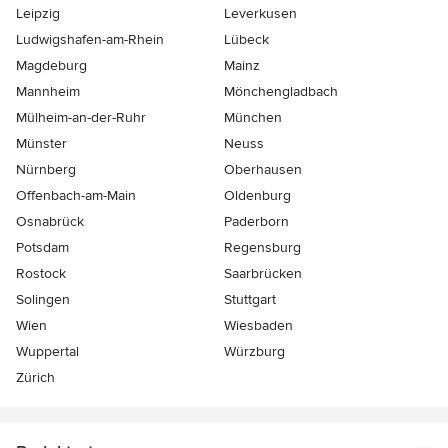
Leipzig
Leverkusen
Ludwigshafen-am-Rhein
Lübeck
Magdeburg
Mainz
Mannheim
Mönchen­gladbach
Mülheim-an-der-Ruhr
München
Münster
Neuss
Nürnberg
Oberhausen
Offenbach-am-Main
Oldenburg
Osnabrück
Paderborn
Potsdam
Regensburg
Rostock
Saarbrücken
Solingen
Stuttgart
Wien
Wiesbaden
Wuppertal
Würzburg
Zürich