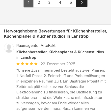
1
2
3
4
5
Hervorgehobene Bewertungen für Küchenhersteller,
Küchenplaner & Küchenstudios in Lanstrop
Raumagentur ArteFakt
Küchenhersteller, Küchenplaner & Küchenstudios
in Lanstrop
Durchschnittliche
22. Dezember 2025
Bewertung:
“Unsere Zusammenarbeit besteht aus zwei Phasen:
5
1. Notfall-Phase 2. Feinschliff und Problemlösungen
von
in einzelnen Räumen Zu 1. Ein Bauträger Projekt mit
5
Zeitdruck plötzlich kurz vor Schluss die
Sternen
Elektroplanung zu finalisieren, die Badfliesung zu
strukturieren und die Wohnküche mit Infrastruktur
zu versorgen, bevor am Ende wieder alles
aufgerissen werden muss. Rasch kommen von