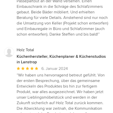
Passepartout an der Wand versehen. Einen
Einbauschrank in die Schräge des Schlafzimmers
gebaut. Beide Bäder möbliert. Und erhielten
Beratung für viele Details. Anstehend sind nur noch
die Umsetzung von Keller (Projekt schon entworfen)
und Einbauregale in Büro und Schlafzimmer (auch
schon entworfen). Danke Steffen und bis bald!”
Holz Total
Küchenhersteller, Küchenplaner & Küchenstudios
in Lanstrop
Durchschnittliche
6. Januar 2024
Bewertung:
“Wir haben uns hervorragend betreut gefühlt. Von
5
der ersten Besprechung, über das gemeinsame
von
Entwickeln des Produktes bis hin zur fertigem
5
Produkt, war alles ausgezeichnet. Wir haben jetzt
Sternen
unser Lieblingsmöbelstück und werden in der
Zukunft sicherlich auf Holz Total zurück kommen.
Die Abwicklung war zeitnah, die Kommunikation