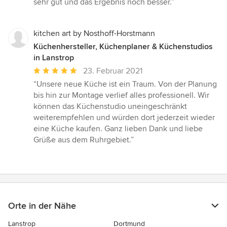
sehr gut und das Ergebnis noch besser.”
kitchen art by Nosthoff-Horstmann
Küchenhersteller, Küchenplaner & Küchenstudios
in Lanstrop
Durchschnittliche
23. Februar 2021
Bewertung:
“Unsere neue Küche ist ein Traum. Von der Planung
5
bis hin zur Montage verlief alles professionell. Wir
von
können das Küchenstudio uneingeschränkt
5
weiterempfehlen und würden dort jederzeit wieder
Sternen
eine Küche kaufen. Ganz lieben Dank und liebe
Grüße aus dem Ruhrgebiet.”
Orte in der Nähe
Lanstrop
Dortmund