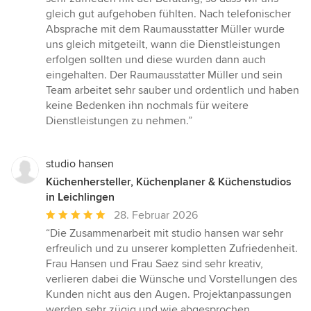
gleich gut aufgehoben fühlten. Nach telefonischer
Absprache mit dem Raumausstatter Müller wurde
uns gleich mitgeteilt, wann die Dienstleistungen
erfolgen sollten und diese wurden dann auch
eingehalten. Der Raumausstatter Müller und sein
Team arbeitet sehr sauber und ordentlich und haben
keine Bedenken ihn nochmals für weitere
Dienstleistungen zu nehmen.”
studio hansen
Küchenhersteller, Küchenplaner & Küchenstudios
in Leichlingen
Durchschnittliche
28. Februar 2026
Bewertung:
“Die Zusammenarbeit mit studio hansen war sehr
5
erfreulich und zu unserer kompletten Zufriedenheit.
von
Frau Hansen und Frau Saez sind sehr kreativ,
5
verlieren dabei die Wünsche und Vorstellungen des
Sternen
Kunden nicht aus den Augen. Projektanpassungen
werden sehr zügig und wie abgesprochen