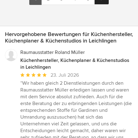
Hervorgehobene Bewertungen für Küchenhersteller,
Küchenplaner & Küchenstudios in Leichlingen
Raumausstatter Roland Müller
Küchenhersteller, Küchenplaner & Küchenstudios
in Leichlingen
Durchschnittliche
23. Juli 2026
Bewertung:
“Wir haben gleich 2 Dienstleistungen durch den
5
Raumausstatter Müller erledigen lassen und waren
von
mit dem Service absolut zufrieden. Auch für die
5
erste Beratung der zu erbringenden Leistungen (die
Sternen
entsprechenden Stoffe für Gardinen und
Umrandung auszusuchen) hat sich das
Unternehmen viel Zeit gelassen, und uns die
Entscheidungen leicht gemacht, daher waren wir
sehr zufrieden mit der Beratung, so dass wir uns