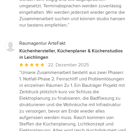
umgesetzt. Terminabsprachen werden zuverlässig
eingehalten. Wir werden jederzeit wieder gerne die
Zusammenarbeit suchen und können studio hansen
nur bestens empfehlen.”
Raumagentur ArteFakt
Küchenhersteller, Küchenplaner & Küchenstudios
in Leichlingen
Durchschnittliche
22. Dezember 2025
Bewertung:
“Unsere Zusammenarbeit besteht aus zwei Phasen:
5
1. Notfall-Phase 2. Feinschliff und Problemlösungen
von
in einzelnen Räumen Zu 1. Ein Bauträger Projekt mit
5
Zeitdruck plötzlich kurz vor Schluss die
Sternen
Elektroplanung zu finalisieren, die Badfliesung zu
strukturieren und die Wohnküche mit Infrastruktur
zu versorgen, bevor am Ende wieder alles
aufgerissen werden muss. Rasch kommen von
Steffen die Küchenplanung, Lichtkonzept und
Elektroplanung. Alles wird rasch durchdiskutiert und