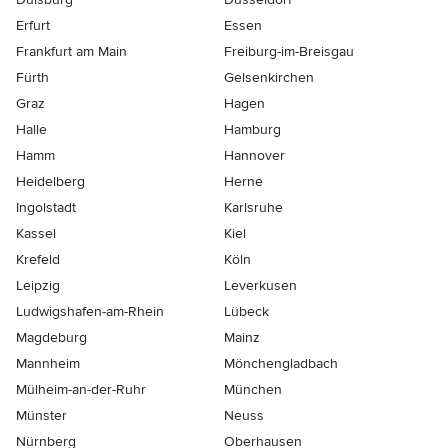
Erfurt
Essen
Frankfurt am Main
Freiburg-im-Breisgau
Fürth
Gelsenkirchen
Graz
Hagen
Halle
Hamburg
Hamm
Hannover
Heidelberg
Herne
Ingolstadt
Karlsruhe
Kassel
Kiel
Krefeld
Köln
Leipzig
Leverkusen
Ludwigshafen-am-Rhein
Lübeck
Magdeburg
Mainz
Mannheim
Mönchen­gladbach
Mülheim-an-der-Ruhr
München
Münster
Neuss
Nürnberg
Oberhausen