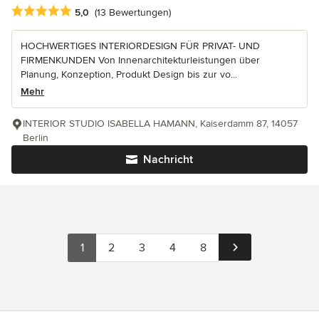
Durchschnittliche Bewertung: 5 von 5 Sternen
5,0
(13 Bewertungen)
HOCHWERTIGES INTERIORDESIGN FÜR PRIVAT- UND
FIRMENKUNDEN Von Innenarchitekturleistungen über
Planung, Konzeption, Produkt Design bis zur vo...
Mehr
INTERIOR STUDIO ISABELLA HAMANN, Kaiserdamm 87, 14057
Berlin
Nachricht
1
2
3
4
8