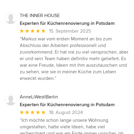
THE INNER HOUSE
Experten für Küchenrenovierung in Potsdam
Durchschnittliche
15. September 2025
Bewertung:
“Markus war vom ersten Moment an bis zum
5
Abschluss der Arbeiten professionell und
von
zuvorkommend. Er hat nie zu viel versprochen, aber
5
er und sein Team haben definitiv mehr geliefert. Es
Sternen
war eine Freude, Ideen mit ihm auszutauschen und
zu sehen, wie sie in meiner Küche zum Leben
erweckt wurden.”
AnneLiWest|Berlin
Experten für Küchenrenovierung in Potsdam
Durchschnittliche
18. August 2024
Bewertung:
“Ich möchte schon lange unsere Wohnung
5
umgestalten, hatte viele Ideen, habe viel
von
recherchiert und war am Ende immer unsicher, ob