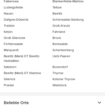
Falkensee
Blankenfelde-Mahlow
Ludwigsfelde
Teltow
Nauen
Beelitz
Dallgow-Döberitz
Schönwalde-Siedlung
Trebbin
Groß Kreutz
Ketzin
Fahrland
Groß Glienicke
Brück
Fichtenwalde
Borkwalde
Marquardt
Schenkenberg
Beelitz (Mark) OT Beelitz-
Uetz-Paaren
Heilstätten
Satzkorn
Busendorf
Beelitz (Mark) OT Klaistow
Thyrow
Glienick
Kolonie Thyrow
Priedel
Wietstock
Beliebte Orte