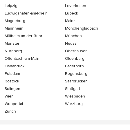
Leipzig
Leverkusen
Ludwigshafen-am-Rhein
Lübeck
Magdeburg
Mainz
Mannheim
Mönchen­gladbach
Mülheim-an-der-Ruhr
München
Münster
Neuss
Nürnberg
Oberhausen
Offenbach-am-Main
Oldenburg
Osnabrück
Paderborn
Potsdam
Regensburg
Rostock
Saarbrücken
Solingen
Stuttgart
Wien
Wiesbaden
Wuppertal
Würzburg
Zürich