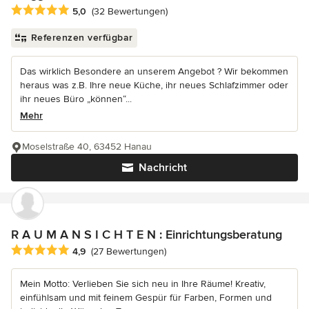
Durchschnittliche Bewertung: 5 von 5 Sternen
5,0
(32 Bewertungen)
Referenzen verfügbar
Das wirklich Besondere an unserem Angebot ? Wir bekommen
heraus was z.B. Ihre neue Küche, ihr neues Schlafzimmer oder
ihr neues Büro „können“...
Mehr
Moselstraße 40, 63452 Hanau
Nachricht
R A U M A N S I C H T E N : Einrichtungsberatung
Durchschnittliche Bewertung: 4.9 von 5 Sternen
4,9
(27 Bewertungen)
Mein Motto: Verlieben Sie sich neu in Ihre Räume! Kreativ,
einfühlsam und mit feinem Gespür für Farben, Formen und