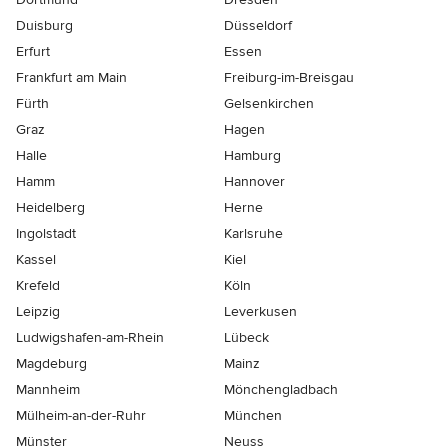
Duisburg
Düsseldorf
Erfurt
Essen
Frankfurt am Main
Freiburg-im-Breisgau
Fürth
Gelsenkirchen
Graz
Hagen
Halle
Hamburg
Hamm
Hannover
Heidelberg
Herne
Ingolstadt
Karlsruhe
Kassel
Kiel
Krefeld
Köln
Leipzig
Leverkusen
Ludwigshafen-am-Rhein
Lübeck
Magdeburg
Mainz
Mannheim
Mönchen­gladbach
Mülheim-an-der-Ruhr
München
Münster
Neuss