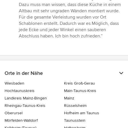
5
Dazu muss man wissen, dass diese Küche in einem
Sternen
Altbau mit sehr ungraden Wänden montiert wurde.
Für die gesamte Verleistung wurden vor Ort
Schablonen erstellt. Dadurch war es Möglich, dass
jede Ecke und jeder Winkel einen sauberen
Abschluss haben. Ich bin hoch zufrieden.”
Orte in der Nähe
Wiesbaden
Kreis Groß-Gerau
Hochtaunuskreis
Main-Taunus-Kreis
Landkreis Mainz-Bingen
Mainz
Rheingau-Taunus-Kreis
Rüsselsheim
Oberursel
Hofheim am Taunus
Mörfelden-Walldorf
Taunusstein
Kelkheim (Taunus)
Hattersheim