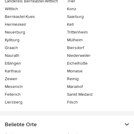
Landkreis Bernkastel-Wittlich
Trier
Wittlich
Konz
Bernkastel-Kues
Saarburg
Hermeskeil
Kell
Neuerburg
Trittenheim
Kyllburg
Mülheim
Graach
Biersdorf
Naurath
Niederweiler
Eßlingen
Eichelhütte
Karthaus
Monaise
Zewen
Reinig
Mesenich
Mariahof
Fellerich
Sankt Medard
Liersberg
Filsch
Beliebte Orte