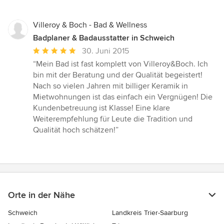
5
Sternen
Villeroy & Boch - Bad & Wellness
Badplaner & Badausstatter in Schweich
Durchschnittliche
30. Juni 2015
Bewertung:
“Mein Bad ist fast komplett von Villeroy&Boch. Ich
5
bin mit der Beratung und der Qualität begeistert!
von
Nach so vielen Jahren mit billiger Keramik in
5
Mietwohnungen ist das einfach ein Vergnügen! Die
Sternen
Kundenbetreuung ist Klasse! Eine klare
Weiterempfehlung für Leute die Tradition und
Qualität hoch schätzen!”
Orte in der Nähe
Schweich
Landkreis Trier-Saarburg