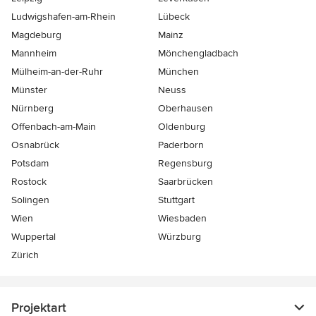
Ludwigshafen-am-Rhein
Lübeck
Magdeburg
Mainz
Mannheim
Mönchen­gladbach
Mülheim-an-der-Ruhr
München
Münster
Neuss
Nürnberg
Oberhausen
Offenbach-am-Main
Oldenburg
Osnabrück
Paderborn
Potsdam
Regensburg
Rostock
Saarbrücken
Solingen
Stuttgart
Wien
Wiesbaden
Wuppertal
Würzburg
Zürich
Projektart