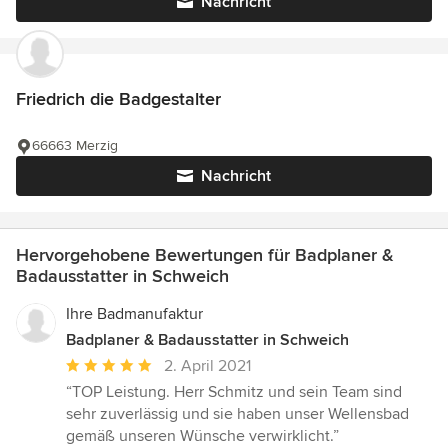
Nachricht
Friedrich die Badgestalter
66663 Merzig
Nachricht
Hervorgehobene Bewertungen für Badplaner &
Badausstatter in Schweich
Ihre Badmanufaktur
Badplaner & Badausstatter in Schweich
Durchschnittliche
2. April 2021
Bewertung:
“TOP Leistung. Herr Schmitz und sein Team sind
5
sehr zuverlässig und sie haben unser Wellensbad
von
gemäß unseren Wünsche verwirklicht.”