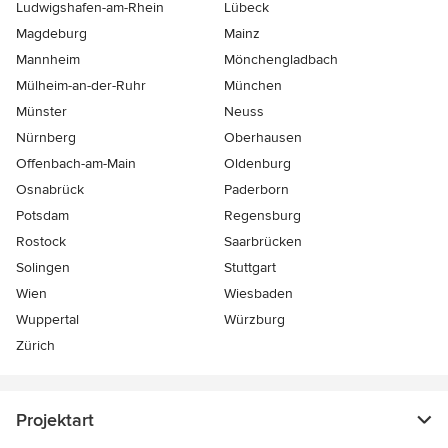
Ludwigshafen-am-Rhein
Lübeck
Magdeburg
Mainz
Mannheim
Mönchen­gladbach
Mülheim-an-der-Ruhr
München
Münster
Neuss
Nürnberg
Oberhausen
Offenbach-am-Main
Oldenburg
Osnabrück
Paderborn
Potsdam
Regensburg
Rostock
Saarbrücken
Solingen
Stuttgart
Wien
Wiesbaden
Wuppertal
Würzburg
Zürich
Projektart