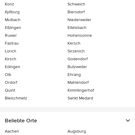
Konz
Schweich
Kyllburg
Biersdorf
Mulbach
Niederweiler
Eßlingen
Eitelsbach
Ruwer
Hohensonne
Fastrau
Kersch
Lorich
Sirzenich
Kirsch
Godendorf
Edingen
Butzweiler
Olk
Ehrang
Ordorf
Mahlendorf
Quint
Kimmlingerhof
Bleischmelz
Sankt Medard
Beliebte Orte
Aachen
Augsburg