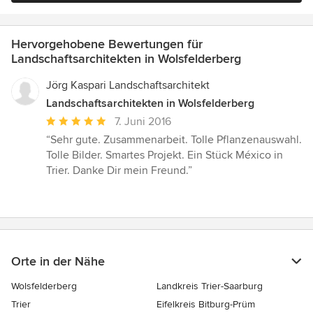
Hervorgehobene Bewertungen für
Landschaftsarchitekten in Wolsfelderberg
Jörg Kaspari Landschaftsarchitekt
Landschaftsarchitekten in Wolsfelderberg
Durchschnittliche
7. Juni 2016
Bewertung:
“Sehr gute. Zusammenarbeit. Tolle Pflanzenauswahl.
5
Tolle Bilder. Smartes Projekt. Ein Stück México in
von
Trier. Danke Dir mein Freund.”
5
Sternen
Orte in der Nähe
Wolsfelderberg
Landkreis Trier-Saarburg
Trier
Eifelkreis Bitburg-Prüm