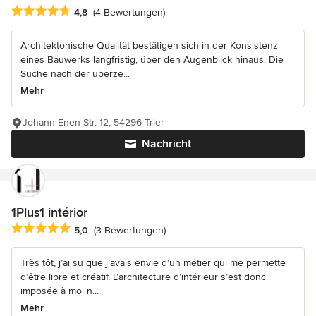
Durchschnittliche Bewertung: 4.8 von 5 Sternen
4,8
(4 Bewertungen)
Architektonische Qualität bestätigen sich in der Konsistenz
eines Bauwerks langfristig, über den Augenblick hinaus. Die
Suche nach der überze...
Mehr
Johann-Enen-Str. 12, 54296 Trier
Nachricht
1Plus1 intérior
Durchschnittliche Bewertung: 5 von 5 Sternen
5,0
(3 Bewertungen)
Très tôt, j’ai su que j’avais envie d’un métier qui me permette
d’être libre et créatif. L’architecture d’intérieur s’est donc
imposée à moi n...
Mehr