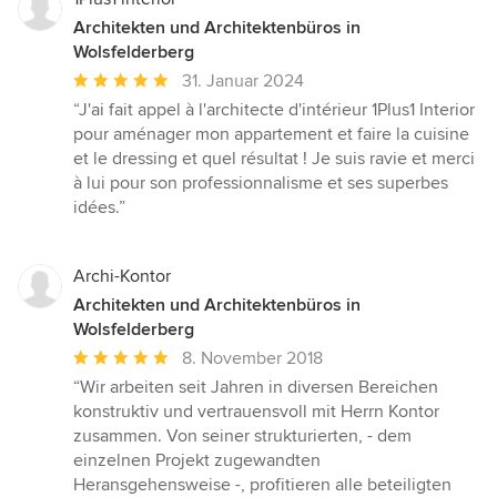
Architekten und Architektenbüros in
Wolsfelderberg
Durchschnittliche
31. Januar 2024
Bewertung:
“J'ai fait appel à l'architecte d'intérieur 1Plus1 Interior
5
pour aménager mon appartement et faire la cuisine
von
et le dressing et quel résultat ! Je suis ravie et merci
5
à lui pour son professionnalisme et ses superbes
Sternen
idées.”
Archi-Kontor
Architekten und Architektenbüros in
Wolsfelderberg
Durchschnittliche
8. November 2018
Bewertung:
“Wir arbeiten seit Jahren in diversen Bereichen
5
konstruktiv und vertrauensvoll mit Herrn Kontor
von
zusammen. Von seiner strukturierten, - dem
5
einzelnen Projekt zugewandten
Sternen
Heransgehensweise -, profitieren alle beteiligten