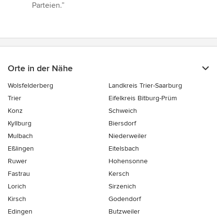
Parteien.”
Orte in der Nähe
Wolsfelderberg
Landkreis Trier-Saarburg
Trier
Eifelkreis Bitburg-Prüm
Konz
Schweich
Kyllburg
Biersdorf
Mulbach
Niederweiler
Eßlingen
Eitelsbach
Ruwer
Hohensonne
Fastrau
Kersch
Lorich
Sirzenich
Kirsch
Godendorf
Edingen
Butzweiler