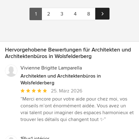
1
2
3
4
8
Hervorgehobene Bewertungen für Architekten und
Architektenbüros in Wolsfelderberg
Vivienne Brigitte Lamparella
Architekten und Architektenbüros in
Wolsfelderberg
Durchschnittliche
25. März 2026
Bewertung:
“Merci encore pour votre aide pour chez moi, vos
5
conseils m’ont énormément aidée. Vous avez un
von
vrai talent pour imaginer des espaces harmonieux et
5
trouver les détails qui changent tout ✨”
Sternen
1Plus1 intérior