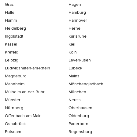
Graz
Hagen
Halle
Hamburg
Hamm
Hannover
Heidelberg
Herne
Ingolstadt
Karlsruhe
Kassel
Kiel
Krefeld
Köln
Leipzig
Leverkusen
Ludwigshafen-am-Rhein
Lübeck
Magdeburg
Mainz
Mannheim
Mönchen­gladbach
Mülheim-an-der-Ruhr
München
Münster
Neuss
Nürnberg
Oberhausen
Offenbach-am-Main
Oldenburg
Osnabrück
Paderborn
Potsdam
Regensburg