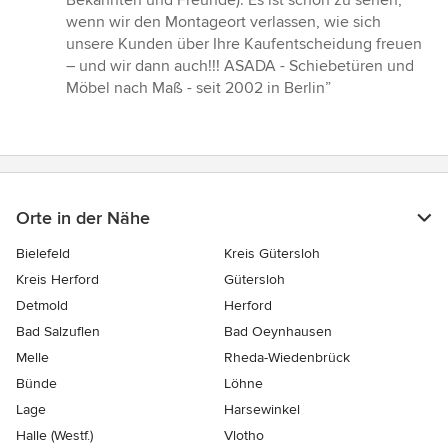
Bekannten und Freunde). Es ist schön zu sehen,
wenn wir den Montageort verlassen, wie sich
unsere Kunden über Ihre Kaufentscheidung freuen
– und wir dann auch!!! ASADA - Schiebetüren und
Möbel nach Maß - seit 2002 in Berlin”
Orte in der Nähe
Bielefeld
Kreis Gütersloh
Kreis Herford
Gütersloh
Detmold
Herford
Bad Salzuflen
Bad Oeynhausen
Melle
Rheda-Wiedenbrück
Bünde
Löhne
Lage
Harsewinkel
Halle (Westf.)
Vlotho