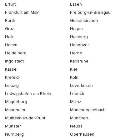
Erfurt
Essen
Frankfurt am Main
Freiburg-im-Breisgau
Fürth
Gelsenkirchen
Graz
Hagen
Halle
Hamburg
Hamm
Hannover
Heidelberg
Herne
Ingolstadt
Karlsruhe
Kassel
Kiel
Krefeld
Köln
Leipzig
Leverkusen
Ludwigshafen-am-Rhein
Lübeck
Magdeburg
Mainz
Mannheim
Mönchen­gladbach
Mülheim-an-der-Ruhr
München
Münster
Neuss
Nürnberg
Oberhausen