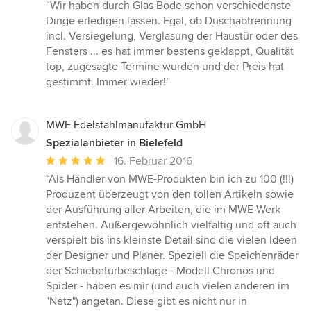
Bewertung:
“Wir haben durch Glas Bode schon verschiedenste
5
Dinge erledigen lassen. Egal, ob Duschabtrennung
von
incl. Versiegelung, Verglasung der Haustür oder des
5
Fensters ... es hat immer bestens geklappt, Qualität
Sternen
top, zugesagte Termine wurden und der Preis hat
gestimmt. Immer wieder!”
MWE Edelstahlmanufaktur GmbH
Spezialanbieter in Bielefeld
Durchschnittliche
16. Februar 2016
Bewertung:
“Als Händler von MWE-Produkten bin ich zu 100 (!!!)
5
Produzent überzeugt von den tollen Artikeln sowie
von
der Ausführung aller Arbeiten, die im MWE-Werk
5
entstehen. Außergewöhnlich vielfältig und oft auch
Sternen
verspielt bis ins kleinste Detail sind die vielen Ideen
der Designer und Planer. Speziell die Speichenräder
der Schiebetürbeschläge - Modell Chronos und
Spider - haben es mir (und auch vielen anderen im
"Netz") angetan. Diese gibt es nicht nur in