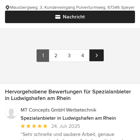
Mausbergweg, 3, Kundeneingang Pulverturmweg, 67346 Speyer
Nachricht
1
2
3
4
Hervorgehobene Bewertungen für Spezialanbieter
in Ludwigshafen am Rhein
MT Concepts GmbH Werbetechnik
Spezialanbieter in Ludwigshafen am Rhein
Durchschnittliche
24. Juli 2025
Bewertung:
“Sehr schnelle und saubere Arbeit, genaue
5