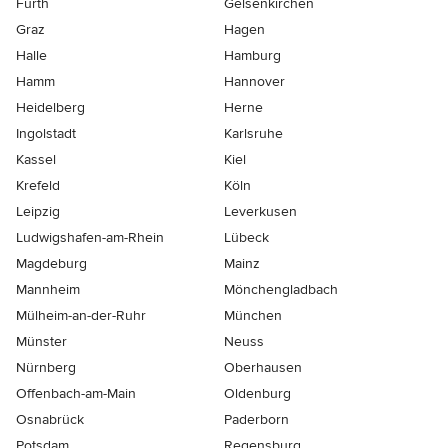
Fürth
Gelsenkirchen
Graz
Hagen
Halle
Hamburg
Hamm
Hannover
Heidelberg
Herne
Ingolstadt
Karlsruhe
Kassel
Kiel
Krefeld
Köln
Leipzig
Leverkusen
Ludwigshafen-am-Rhein
Lübeck
Magdeburg
Mainz
Mannheim
Mönchen­gladbach
Mülheim-an-der-Ruhr
München
Münster
Neuss
Nürnberg
Oberhausen
Offenbach-am-Main
Oldenburg
Osnabrück
Paderborn
Potsdam
Regensburg