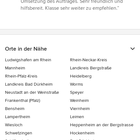
Umsetzung des Auftrages. Sehr freundlich und
von
hilfsbereit. Klasse sehr weiter zu empfehlen.”
5
Sternen
Orte in der Nähe
Ludwigshafen am Rhein
Rhein-Neckar-Kreis
Mannheim
Landkreis Bergstraße
Rhein-Pfalz-Kreis
Heidelberg
Landkreis Bad Dürkheim
Worms
Neustadt an der Weinstraße
Speyer
Frankenthal (Pfalz)
Weinheim
Bensheim
Viernheim
Lampertheim
Leimen
Wiesloch
Heppenheim an der Bergstrasse
Schwetzingen
Hockenheim