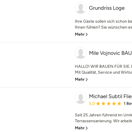
Grundriss Loge
Ihre Gäste sollen sich schon b
Ihnen fühlen? Sie wünschen ei
Mehr
Mile Vojnovic B
HALLO! WIR BAUEN FÜR SIE. Bei
Mit Qualität, Service und Wirtsc
Mehr
Michael Subtil Fli
Durchschnittliche Bewe
5,0
1 B
Seit 25 Jahren führend im Umkr
Terrassensanierung. Wir arbeit
Mehr