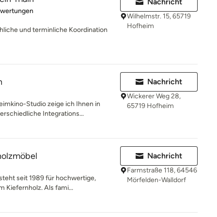
Nachricht
rtung: 5 von 5 Sternen
ewertungen
Wilhelmstr. 15, 65719
Hofheim
hliche und terminliche Koordination
n
Nachricht
Wickerer Weg 28,
mkino-Studio zeige ich Ihnen in
65719 Hofheim
schiedliche Integrations...
holzmöbel
Nachricht
Farmstraße 118, 64546
teht seit 1989 für hochwertige,
Mörfelden-Walldorf
 Kiefernholz. Als fami...