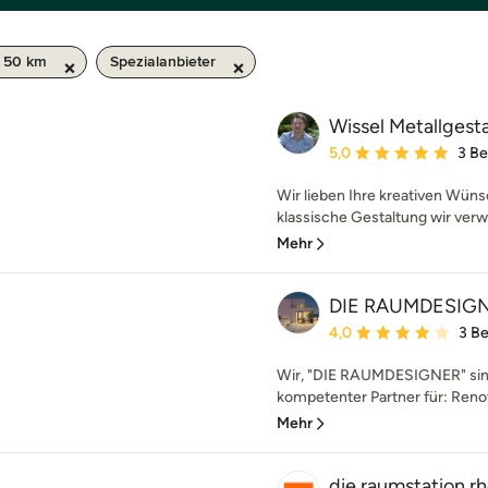
/ 50 km
Spezialanbieter
Wissel Metallgest
Durchschnittliche Bewe
5,0
3 B
Wir lieben Ihre kreativen Wü
klassische Gestaltung wir verwir
Mehr
DIE RAUMDESIGN
Durchschnittliche Bewe
4,0
3 B
Wir, "DIE RAUMDESIGNER" sin
kompetenter Partner für: Reno
Mehr
die raumstation r