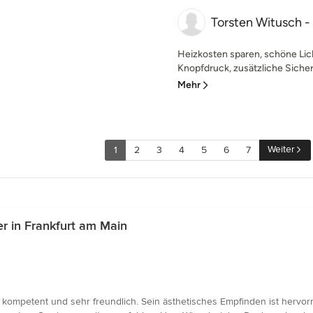
Torsten Witusch 
Heizkosten sparen, schöne Li
Knopfdruck, zusätzliche Sicher
Mehr
Weiter
1
2
3
4
5
6
7
r in Frankfurt am Main
g, kompetent und sehr freundlich. Sein ästhetisches Empfinden ist herv