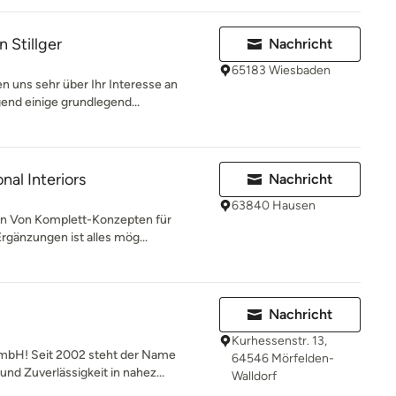
 Stillger
Nachricht
65183 Wiesbaden
n uns sehr über Ihr Interesse an
nd einige grundlegend...
al Interiors
Nachricht
63840 Hausen
en Von Komplett-Konzepten für
rgänzungen ist alles mög...
Nachricht
Kurhessenstr. 13,
mbH! Seit 2002 steht der Name
64546 Mörfelden-
 Zuverlässigkeit in nahez...
Walldorf