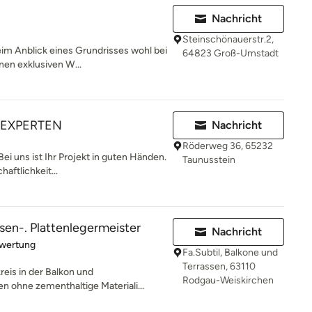
Nachricht
Steinschönauerstr.2,
eim Anblick eines Grundrisses wohl bei
64823 Groß-Umstadt
nen exklusiven W...
AUEXPERTEN
Nachricht
Röderweg 36, 65232
 uns ist Ihr Projekt in guten Händen.
Taunusstein
haftlichkeit...
esen-. Plattenlegermeister
Nachricht
rtung: 5 von 5 Sternen
ewertung
Fa.Subtil, Balkone und
Terrassen, 63110
eis in der Balkon und
Rodgau-Weiskirchen
en ohne zementhaltige Materiali...