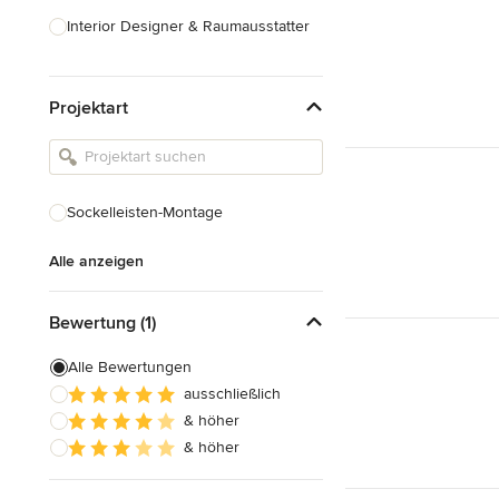
Interior Designer & Raumausstatter
Küchenplanung
Projektart
Landschaftsarchitekten
Armaturen & Sanitärbedarf
Beleuchtung
Sockelleisten-Montage
Einbauschränke
Alle anzeigen
Alle anzeigen
Bewertung (1)
Alle Bewertungen
ausschließlich
& höher
& höher