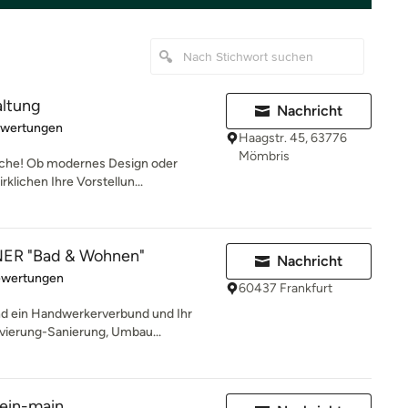
altung
Nachricht
rtung: 5 von 5 Sternen
ewertungen
Haagstr. 45, 63776
Mömbris
nsche! Ob modernes Design oder
klichen Ihre Vorstellun...
ER "Bad & Wohnen"
Nachricht
rtung: 4 von 5 Sternen
ewertungen
60437 Frankfurt
d ein Handwerkerverbund und Ihr
vierung-Sanierung, Umbau...
hein-main