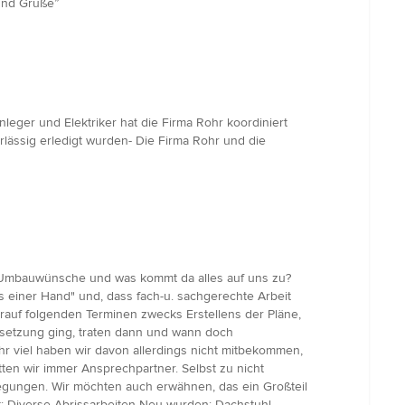
 und Grüße”
eger und Elektriker hat die Firma Rohr koordiniert
lässig erledigt wurden- Die Firma Rohr und die
re Umbauwünsche und was kommt da alles auf uns zu?
s einer Hand" und, dass fach-u. sachgerechte Arbeit
arauf folgenden Terminen zwecks Erstellens der Pläne,
setzung ging, traten dann und wann doch
hr viel haben wir davon allerdings nicht mitbekommen,
n wir immer Ansprechpartner. Selbst zu nicht
regungen. Wir möchten auch erwähnen, das ein Großteil
: Diverse Abrissarbeiten Neu wurden: Dachstuhl ,