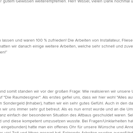
sehr gutem Gewissen weiterempfehlen. Herr Wissel, vielen Dank nochmal
ssen und waren 100 % zufrieden! Die Arbeiten von Installateur, Fliesenl
ten wir danach einige weitere Arbeiten, welche sehr schnell und zuver
en!”
und somit standen wir vor der großen Frage: Wie realisieren wir unse
"Die Raumdesigner". Als erstes gefiel uns, dass wir hier wohl "Alles au
n Sondergeld (Inhaber), hatten wir ein sehr gutes Gefühl. Auch in den d
wir uns immer sehr gut betreut. Als es nun ernst wurde und an die Um
anz einfach der besonderen Situation des Altbaus geschuldet waren. Se
nd diese kompetent umzusetzen wusste. Bei Fragen/Unklarheiten hatte
tark eingebunden) hatte man ein offenes Ohr für unsere Wünsche und An
s viel Zeit und Wege gespart hat. Folgende Arbeiten wurden ausgeführt