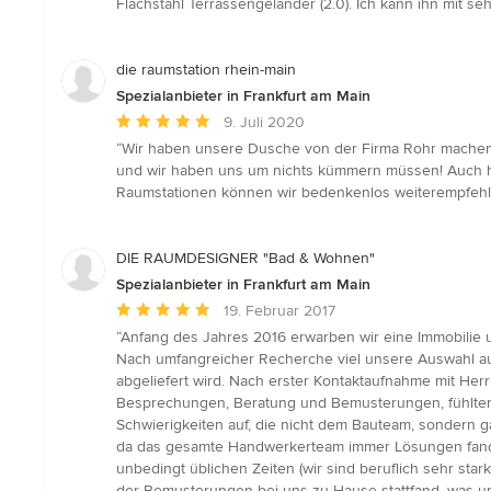
Flachstahl Terrassengeländer (2.0). Ich kann ihn mit 
von
5
Sternen
die raumstation rhein-main
Spezialanbieter in Frankfurt am Main
Durchschnittliche
9. Juli 2020
Bewertung:
“Wir haben unsere Dusche von der Firma Rohr machen la
5
und wir haben uns um nichts kümmern müssen! Auch hat
von
Raumstationen können wir bedenkenlos weiterempfehl
5
Sternen
DIE RAUMDESIGNER "Bad & Wohnen"
Spezialanbieter in Frankfurt am Main
Durchschnittliche
19. Februar 2017
Bewertung:
“Anfang des Jahres 2016 erwarben wir eine Immobilie 
5
Nach umfangreicher Recherche viel unsere Auswahl auf 
von
abgeliefert wird. Nach erster Kontaktaufnahme mit Herr
5
Besprechungen, Beratung und Bemusterungen, fühlten 
Sternen
Schwierigkeiten auf, die nicht dem Bauteam, sondern g
da das gesamte Handwerkerteam immer Lösungen fand u
unbedingt üblichen Zeiten (wir sind beruflich sehr s
der Bemusterungen bei uns zu Hause stattfand, was un