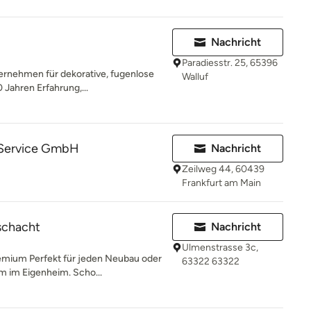
Nachricht
Paradiesstr. 25, 65396
nternehmen für dekorative, fugenlose
Walluf
Jahren Erfahrung,...
 Service GmbH
Nachricht
Zeilweg 44, 60439
Frankfurt am Main
chacht
Nachricht
Ulmenstrasse 3c,
mium Perfekt für jeden Neubau oder
63322 63322
m im Eigenheim. Scho...