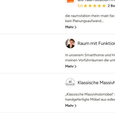
Durchschnittliche Bewe
5,0
2 B
die raumstation rhein-main fac
kein Planungsaufwand...
Mehr
Raum mit Funktio
In unserem Smarthome und Hei
meinen Vorführräumen die unter
Mehr
Klassische Massiv
„Klassische Massivholzmöbel“ s
handgefertigte Möbel aus edlem
Mehr