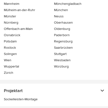
Mannheim
Mönchen­gladbach
Mülheim-an-der-Ruhr
München
Münster
Neuss
Nürnberg
Oberhausen
Offenbach-am-Main
Oldenburg
Osnabrück
Paderborn
Potsdam
Regensburg
Rostock
Saarbrücken
Solingen
Stuttgart
Wien
Wiesbaden
Wuppertal
Würzburg
Zürich
Projektart
Sockelleisten-Montage