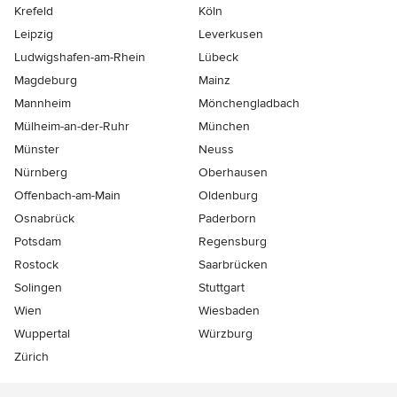
Krefeld
Köln
Leipzig
Leverkusen
Ludwigshafen-am-Rhein
Lübeck
Magdeburg
Mainz
Mannheim
Mönchen­gladbach
Mülheim-an-der-Ruhr
München
Münster
Neuss
Nürnberg
Oberhausen
Offenbach-am-Main
Oldenburg
Osnabrück
Paderborn
Potsdam
Regensburg
Rostock
Saarbrücken
Solingen
Stuttgart
Wien
Wiesbaden
Wuppertal
Würzburg
Zürich