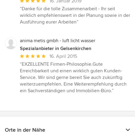
Durchschnittliche
16. Januar 2019
Bewertung:
“Danke für die tolle Zusammenarbeit - Ihr seit
5
wirklich empfehlenswert in der Planung sowie in der
von
Ausführung eurer Arbeiten”
5
Sternen
anima metis gmbh - luft licht wasser
Spezialanbieter in Gelsenkirchen
Durchschnittliche
16. April 2015
Bewertung:
“EXZELLENTE Firmen-Philosophie.Gute
5
Erreichbarkeit und einen wirklich guten Kunden-
von
Service. Wir sind gerne bereit Sie auch zukünftig
5
weiterzuempfehlen. Eine Weiterempfehlung durch
Sternen
ein Sachverständigen und Immobilien-Büro.”
Orte in der Nähe