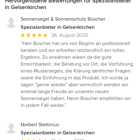
Hervorgehobene Bewertungen für Spezialanbieter
in Gelsenkirchen
Sonnensegel & Sonnenschutz Büscher
Spezialanbieter in Gelsenkirchen
Durchschnittliche
26. August 2020
Bewertung:
“Herr Büscher hat uns von Beginn an professionell
5
beraten und wir erhielten letztendlich ein tolles
von
Ergebnis. Zu erwähnen wären da die gute
5
Erreichbarkeit, die Beratung vor Ort, die Vorführung
Sternen
eines Mustersegels, die Klärung sämtlicher Fragen
sowie die Einführung in das Produkt. Ich würde ja
sagen "gerne wieder" aber vermutlich werden wir
erstmal lange Freude an unserem neuen
Sonnensegel haben. Herrn Büscher empfehlen wir
in jedem Fall weiter.”
Norbert Stettinius
Spezialanbieter in Gelsenkirchen