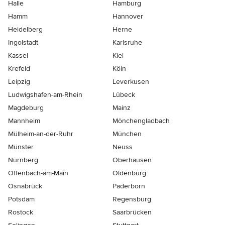
Halle
Hamburg
Hamm
Hannover
Heidelberg
Herne
Ingolstadt
Karlsruhe
Kassel
Kiel
Krefeld
Köln
Leipzig
Leverkusen
Ludwigshafen-am-Rhein
Lübeck
Magdeburg
Mainz
Mannheim
Mönchen­gladbach
Mülheim-an-der-Ruhr
München
Münster
Neuss
Nürnberg
Oberhausen
Offenbach-am-Main
Oldenburg
Osnabrück
Paderborn
Potsdam
Regensburg
Rostock
Saarbrücken