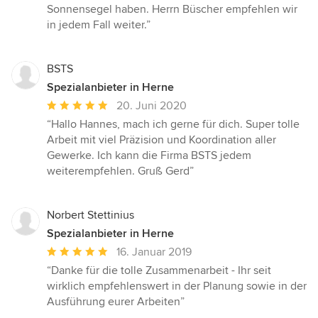
Sonnensegel haben. Herrn Büscher empfehlen wir
in jedem Fall weiter.”
BSTS
Spezialanbieter in Herne
Durchschnittliche
20. Juni 2020
Bewertung:
“Hallo Hannes, mach ich gerne für dich. Super tolle
5
Arbeit mit viel Präzision und Koordination aller
von
Gewerke. Ich kann die Firma BSTS jedem
5
weiterempfehlen. Gruß Gerd”
Sternen
Norbert Stettinius
Spezialanbieter in Herne
Durchschnittliche
16. Januar 2019
Bewertung:
“Danke für die tolle Zusammenarbeit - Ihr seit
5
wirklich empfehlenswert in der Planung sowie in der
von
Ausführung eurer Arbeiten”
5