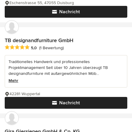
Eschenstrasse 55, 47055 Duisburg
Nachricht
TB designandfurniture GmbH
Durchschnittliche Bewertung: 5 von 5 Sternen
5,0
(1 Bewertung)
Traditionelles Handwerk und professionelles
Projektmanagement Seit über 10 Jahren überzeugt TB
designandfurniture mit außergewöhnlichen Möb...
Mehr
42281 Wuppertal
Nachricht
Gira Giersiepen GmbH & Co. KG