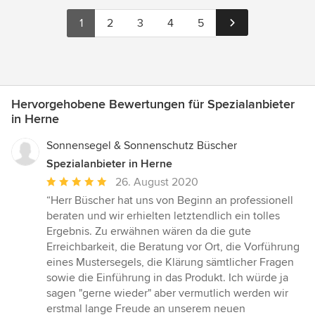
1
2
3
4
5
Hervorgehobene Bewertungen für Spezialanbieter
in Herne
Sonnensegel & Sonnenschutz Büscher
Spezialanbieter in Herne
Durchschnittliche
26. August 2020
Bewertung:
“Herr Büscher hat uns von Beginn an professionell
5
beraten und wir erhielten letztendlich ein tolles
von
Ergebnis. Zu erwähnen wären da die gute
5
Erreichbarkeit, die Beratung vor Ort, die Vorführung
Sternen
eines Mustersegels, die Klärung sämtlicher Fragen
sowie die Einführung in das Produkt. Ich würde ja
sagen "gerne wieder" aber vermutlich werden wir
erstmal lange Freude an unserem neuen