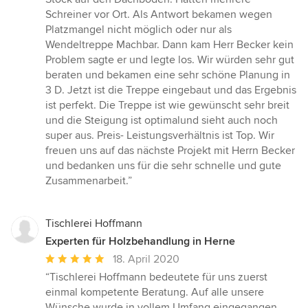
von
Schreiner vor Ort. Als Antwort bekamen wegen
5
Platzmangel nicht möglich oder nur als
Sternen
Wendeltreppe Machbar. Dann kam Herr Becker kein
Problem sagte er und legte los. Wir würden sehr gut
beraten und bekamen eine sehr schöne Planung in
3 D. Jetzt ist die Treppe eingebaut und das Ergebnis
ist perfekt. Die Treppe ist wie gewünscht sehr breit
und die Steigung ist optimalund sieht auch noch
super aus. Preis- Leistungsverhältnis ist Top. Wir
freuen uns auf das nächste Projekt mit Herrn Becker
und bedanken uns für die sehr schnelle und gute
Zusammenarbeit.”
Tischlerei Hoffmann
Experten für Holzbehandlung in Herne
Durchschnittliche
18. April 2020
Bewertung:
“Tischlerei Hoffmann bedeutete für uns zuerst
5
einmal kompetente Beratung. Auf alle unsere
von
Wünsche wurde in vollem Umfang eingegangen.