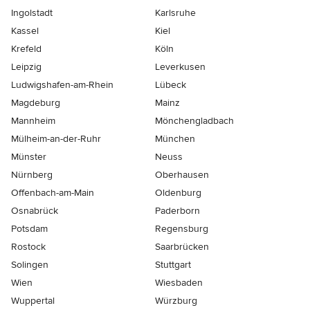
Ingolstadt
Karlsruhe
Kassel
Kiel
Krefeld
Köln
Leipzig
Leverkusen
Ludwigshafen-am-Rhein
Lübeck
Magdeburg
Mainz
Mannheim
Mönchen­gladbach
Mülheim-an-der-Ruhr
München
Münster
Neuss
Nürnberg
Oberhausen
Offenbach-am-Main
Oldenburg
Osnabrück
Paderborn
Potsdam
Regensburg
Rostock
Saarbrücken
Solingen
Stuttgart
Wien
Wiesbaden
Wuppertal
Würzburg