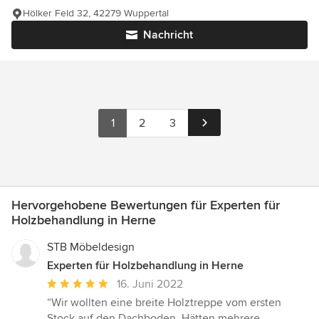
Hölker Feld 32, 42279 Wuppertal
Nachricht
1
2
3
Hervorgehobene Bewertungen für Experten für
Holzbehandlung in Herne
STB Möbeldesign
Experten für Holzbehandlung in Herne
Durchschnittliche
16. Juni 2022
Bewertung:
“Wir wollten eine breite Holztreppe vom ersten
5
Stock auf den Dachboden. Hätten mehrere