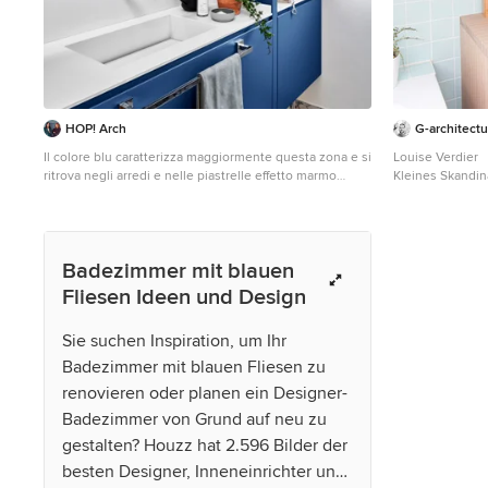
HOP! Arch
G-architectu
Il colore blu caratterizza maggiormente questa zona e si
Louise Verdier
ritrova negli arredi e nelle piastrelle effetto marmo
Kleines Skandin
utilizzate nel bagno in camera. Il piano con lavabo
Schränken, hel
integrato è realizzato in ceramica.
bodengleicher D
weißer Wandfar
gefliestem Wasc
Badezimmer mit blauen
Duschabtrennun
Brüssel
Fliesen Ideen und Design
Sie suchen Inspiration, um Ihr
Badezimmer mit blauen Fliesen zu
renovieren oder planen ein Designer-
Badezimmer von Grund auf neu zu
gestalten? Houzz hat 2.596 Bilder der
besten Designer, Inneneinrichter und