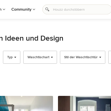
n
Community
n Ideen und Design
Typ
Waschtischart
Stil der Waschtischtür