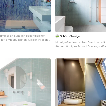
immer En Suite mit bodengleicher
Schüco Sverige
lette mit Spülkasten, weißen Fliesen,
Mittelgroßes Nordisches Duschbad mit
 blauer Wandfarbe, integriertem
flächenbündigen Schrankfronten, weiß
d offener Dusche in Paris
offener Dusche, blauen Fliesen, grauen
integriertem Waschbecken, Mosaikflies
Wandfarbe, Mosaik-Bodenfliesen, offe
Wäscheaufbewahrung in Malmö