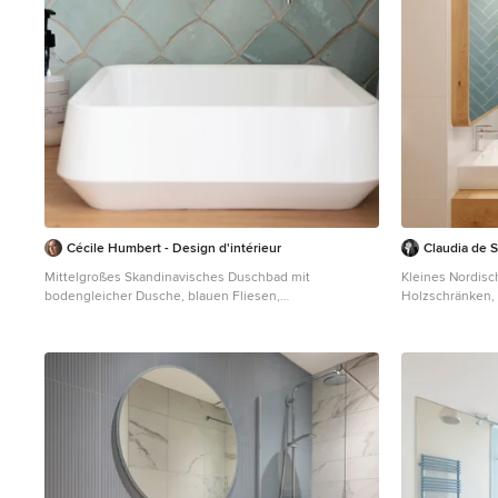
Cécile Humbert - Design d'intérieur
Claudia de 
Mittelgroßes Skandinavisches Duschbad mit
Kleines Nordisc
bodengleicher Dusche, blauen Fliesen,
Holzschränken, 
Waschtischkonsole und Waschtisch aus Holz in Paris
Wandfarbe, Wasc
Duschabtrennun
Badewanne in N
Aufsatzspülkas
Aufsatzwaschbe
Waschtischplatt