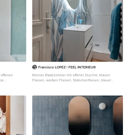
Francisco LOPEZ | FEEL INTERIEUR
 offenen
Kleines Badezimmer mit offener Dusche, blauen
be,
Fliesen, weißen Fliesen, Stäbchenfliesen, blauer
 Paris
Wandfarbe, Fliesen in Holzoptik, Waschtischkonsole,
braunem Boden, Kassettendecke, flächenbündigen
Schrankfronten, weißen Schränken, Wandtoilette mit
Spülkasten, offener Dusche, weißer Waschtischplatte,
Einzelwaschbecken und freistehendem Waschtisch in
Lyon