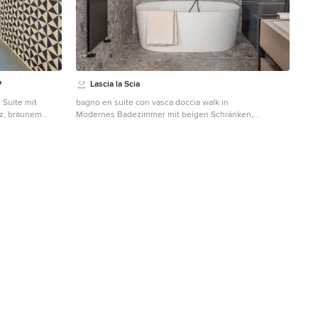
P
Lascia la Scia
Suite mit
bagno en suite con vasca doccia walk in
lz, braunem
Modernes Badezimmer mit beigen Schränken,
uwanne,
freistehender Badewanne, bodengleicher Dusche,
lkasten, blauen
blauen Fliesen, Stäbchenfliesen, grauer Wandfarbe,
be, hellem
Porzellan-Bodenfliesen, grauem Boden, offener Dusche
ner Dusche in
und freistehendem Waschtisch in Mailand