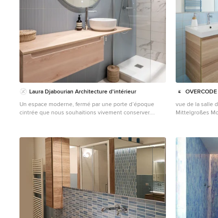
Laura Djabourian Architecture d'intérieur
OVERCODE a
Un espace moderne, fermé par une porte d’époque
vue de la salle 
cintrée que nous souhaitions vivement conserver.
Mittelgroßes Mo
Petite et exiguë, elle a été agrandie afin de pouvoir
Holzschränken, 
accueillir une large douche ainsi qu’un plan vasque et
Keramikfliesen,
un bel espace rangement au fond de la pièce. N’ayant
blauem Boden, 
pas d’éclairage naturel dans cette pièce, j’ai dû opter
Doppelwaschbe
pour une faïence lumineuse et contrastée.
Holzdecke in Pa