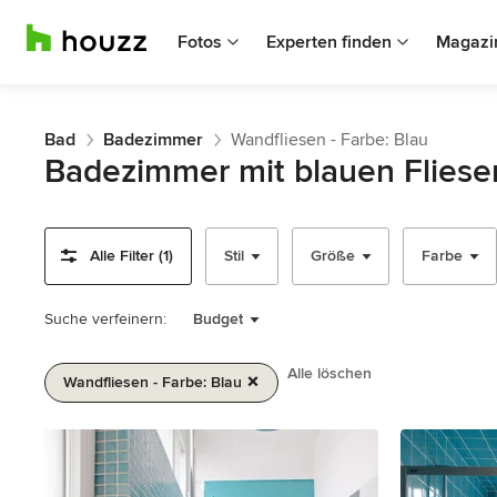
Fotos
Experten finden
Magazi
Bad
Badezimmer
Wandfliesen - Farbe: Blau
Badezimmer mit blauen Fliese
Alle Filter (1)
Stil
Größe
Farbe
Suche verfeinern:
Budget
Alle löschen
Wandfliesen - Farbe: Blau
1
von
2