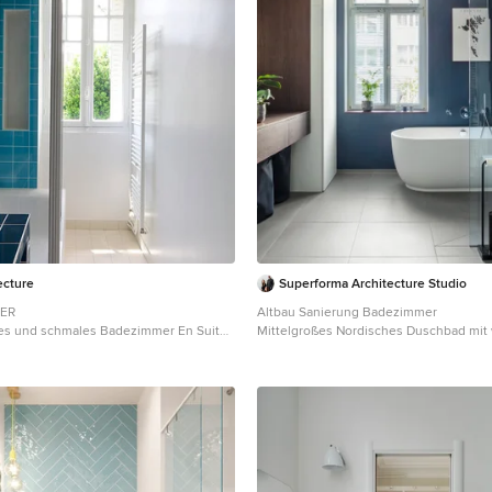
ecture
Superforma Architecture Studio
LER
Altbau Sanierung Badezimmer
s und schmales Badezimmer En Suite
Mittelgroßes Nordisches Duschbad mit
wanne, Duschbadewanne, blauen
Schränken, freistehender Badewanne, 
r Wandfarbe, Unterbauwaschbecken und
Dusche, Toilette mit Aufsatzspülkasten,
htisch in Paris
Keramikfliesen, weißer Wandfarbe, Ker
Aufsatzwaschbecken, Waschtisch aus H
Boden, offener Dusche, brauner Wascht
Einzelwaschbecken und schwebendem 
Berlin