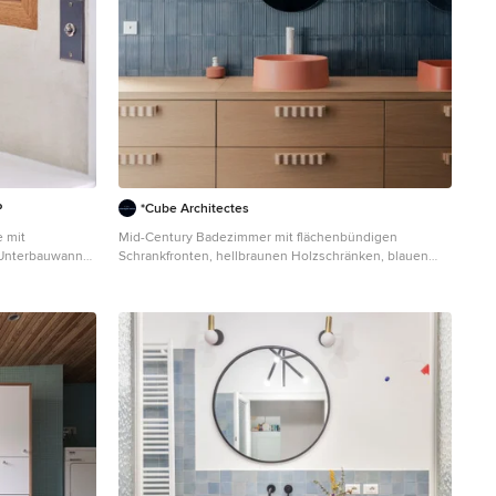
P
*Cube Architectes
 mit
Mid-Century Badezimmer mit flächenbündigen
 Unterbauwanne,
Schrankfronten, hellbraunen Holzschränken, blauen
liesen für
Fliesen, Aufsatzwaschbecken, Waschtisch aus Holz,
m Boden, WC-
grauem Boden, brauner Waschtischplatte,
autem
Doppelwaschbecken und eingebautem Waschtisch in
Paris