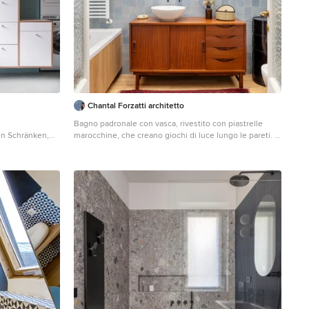
Chantal Forzatti architetto
Bagno padronale con vasca, rivestito con piastrelle
en Schränken,
marocchine, che creano giochi di luce lungo le pareti. A
 Fliesen,
completare l'ambiente vi è un mobile di modernariato
en, grüner
con lavabo in appoggio. Ph credits: Marta D'Avenia
ner Dusche und