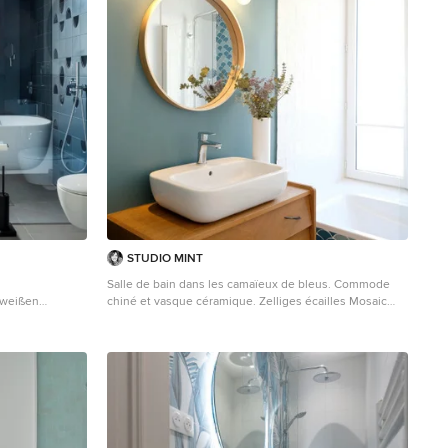
STUDIO MINT
Salle de bain dans les camaïeux de bleus. Commode
 weißen
chiné et vasque céramique. Zelliges écailles Mosaic
bodengleicher
Factory.
 blauen Fliesen,
Kleines Retro Badezimmer En Suite mit
amikboden,
Unterbauwanne, Duschbadewanne, blauen Fliesen,
olz, grauem
Keramikfliesen, blauer Wandfarbe, Keramikboden,
ischplatte,
Einbauwaschbecken, Waschtisch aus Holz, weißem
Waschtisch in
Boden, brauner Waschtischplatte und
Einzelwaschbecken in Paris