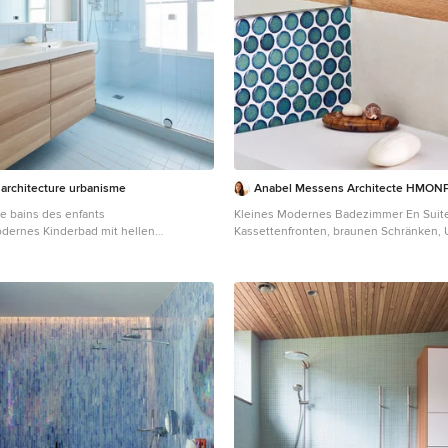
rchitecture urbanisme
Anabel Messens Architecte HMON
de bains des enfants
Kleines Modernes Badezimmer En Suite
dernes Kinderbad mit hellen
Kassettenfronten, braunen Schränken,
bodengleicher Dusche, blauen Fliesen,
blauen Fliesen, Keramikfliesen, Zementf
 blauer Wandfarbe, Keramikboden,
Boden, Quarzit-Waschtisch, schwarze
Falttür-Duschabtrennung,
Raum, Einzelwaschbecken und eingeb
cken, schwebendem Waschtisch und
Waschtisch in Paris
ris