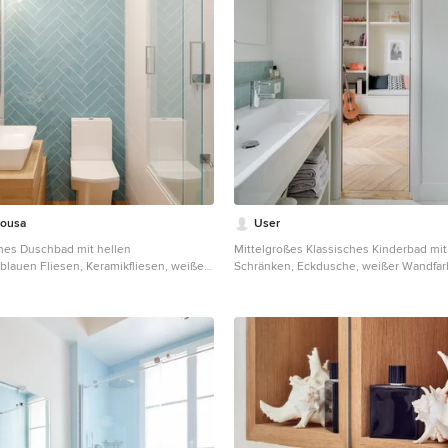
Sousa
User
hes Duschbad mit hellen
Mittelgroßes Klassisches Kinderbad mit
blauen Fliesen, Keramikfliesen, weißer
Schränken, Eckdusche, weißer Wandfar
htisch aus Holz, Schiebetür-
Trogwaschbecken und blauen Fliesen in
g, flächenbündigen Schrankfronten,
ische, Duschbadewanne, Toilette mit
ten, braunem Holzboden,
cken, beigem Boden und beiger
e in Barcelona