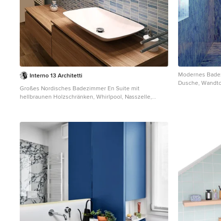
Modernes Badez
Interno 13 Architetti
Dusche, Wandtoi
Großes Nordisches Badezimmer En Suite mit
blauen Fliesen,
hellbraunen Holzschränken, Whirlpool, Nasszelle,
Waschbecken un
Wandtoilette mit Spülkasten, blauen Fliesen,
Mosaikfliesen, weißer Wandfarbe, Porzellan-
Bodenfliesen, Aufsatzwaschbecken, Waschtisch aus
Holz, braunem Boden, Falttür-Duschabtrennung und
brauner Waschtischplatte in Neapel