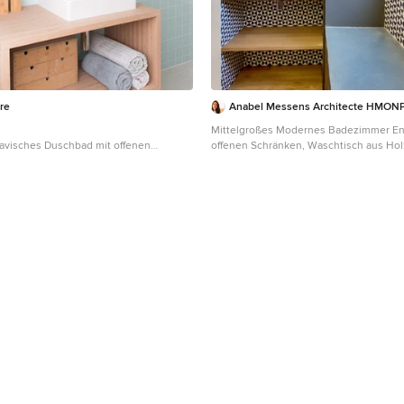
re
Anabel Messens Architecte HMON
Mittelgroßes Modernes Badezimmer En 
avisches Duschbad mit offenen
offenen Schränken, Waschtisch aus Ho
len Holzschränken, Unterbauwanne,
Boden, hellen Holzschränken, Unterba
usche, blauen Fliesen, Keramikfliesen,
Duschbadewanne, Wandtoilette mit Spü
be, Bambusparkett, Waschtischkonsole,
Fliesen, Zementfliesen, blauer Wandfar
htisch, braunem Boden, Schiebetür-
Holzboden, Trogwaschbecken und offe
g und blauer Waschtischplatte in
Paris