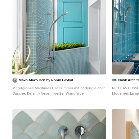
Mako-Mako Bcn by Room Global
Nahk Archit
Mittelgroßes Maritimes Badezimmer mit bodengleicher
NICOLAS FUSS
Dusche, Keramikfliesen, weißer Wandfarbe,
Modernes Lange
Keramikboden, blauen Fliesen und blauem Boden in
mit Einbaubade
Barcelona
Fliesen, weiße
gefliestem Wasc