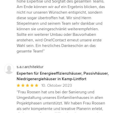
hohe Expertise und Sorgfalt des gesamten Teams.
Am Ende können wir auf ein Ergebnis blicken, das
nicht nur unseren Wünschen entspricht, sondern
diese sogar übertroffen hat. Wir sind Herrn
Stiepelmann und seinem Team sehr dankbar und
können sie uneingeschränkt weiterempfehlen.
Sollte ein weiterer Umbau oder Bauvorhaben
anstehen, wird One!Contact erneut unsere erste
Wahl sein. Ein herzliches Dankeschön an das
gesamte Team!”
s.a.r.architektur
Experten für Energieeffizienzhäuser, Passivhäuser,
Niedrigenergiehäuser in Kamp-Lintfort
Durchschnittliche
10. Oktober 2023
Bewertung:
“Frau Roosen hat uns bei der Sanierung und
5
Umgestaltung unseres Einfamilienhauses in allen
von
Projektphasen unterstützt. Wir haben Frau Roosen
5
als sehr kompetente und kreative Planerin erlebt,