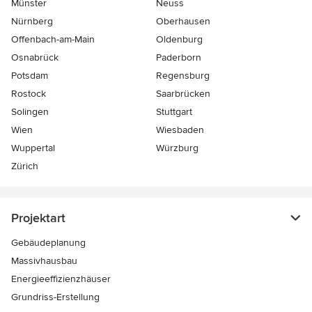
Münster
Neuss
Nürnberg
Oberhausen
Offenbach-am-Main
Oldenburg
Osnabrück
Paderborn
Potsdam
Regensburg
Rostock
Saarbrücken
Solingen
Stuttgart
Wien
Wiesbaden
Wuppertal
Würzburg
Zürich
Projektart
Gebäudeplanung
Massivhausbau
Energieeffizienzhäuser
Grundriss-Erstellung