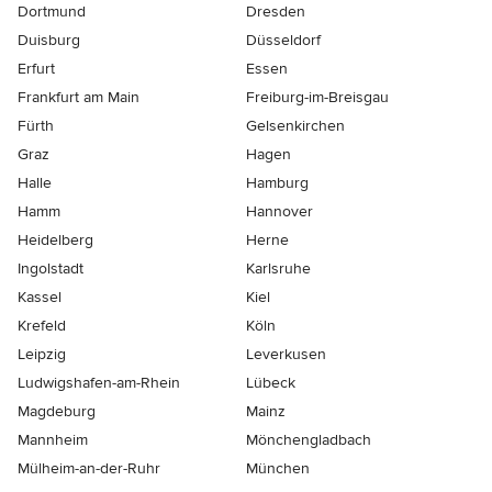
Dortmund
Dresden
Duisburg
Düsseldorf
Erfurt
Essen
Frankfurt am Main
Freiburg-im-Breisgau
Fürth
Gelsenkirchen
Graz
Hagen
Halle
Hamburg
Hamm
Hannover
Heidelberg
Herne
Ingolstadt
Karlsruhe
Kassel
Kiel
Krefeld
Köln
Leipzig
Leverkusen
Ludwigshafen-am-Rhein
Lübeck
Magdeburg
Mainz
Mannheim
Mönchen­gladbach
Mülheim-an-der-Ruhr
München