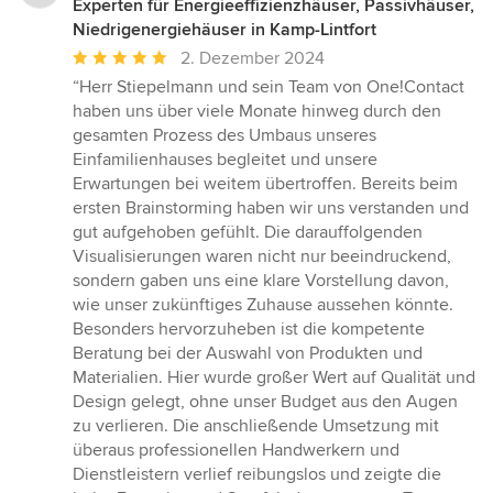
Experten für Energieeffizienzhäuser, Passivhäuser,
Niedrigenergiehäuser in Kamp-Lintfort
Durchschnittliche
2. Dezember 2024
Bewertung:
“Herr Stiepelmann und sein Team von One!Contact
5
haben uns über viele Monate hinweg durch den
von
gesamten Prozess des Umbaus unseres
5
Einfamilienhauses begleitet und unsere
Sternen
Erwartungen bei weitem übertroffen. Bereits beim
ersten Brainstorming haben wir uns verstanden und
gut aufgehoben gefühlt. Die darauffolgenden
Visualisierungen waren nicht nur beeindruckend,
sondern gaben uns eine klare Vorstellung davon,
wie unser zukünftiges Zuhause aussehen könnte.
Besonders hervorzuheben ist die kompetente
Beratung bei der Auswahl von Produkten und
Materialien. Hier wurde großer Wert auf Qualität und
Design gelegt, ohne unser Budget aus den Augen
zu verlieren. Die anschließende Umsetzung mit
überaus professionellen Handwerkern und
Dienstleistern verlief reibungslos und zeigte die