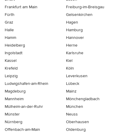
Frankfurt am Main
Freiburg-im-Breisgau
Fürth
Gelsenkirchen
Graz
Hagen
Halle
Hamburg
Hamm
Hannover
Heidelberg
Herne
Ingolstadt
Karlsruhe
Kassel
Kiel
Krefeld
Köln
Leipzig
Leverkusen
Ludwigshafen-am-Rhein
Lübeck
Magdeburg
Mainz
Mannheim
Mönchen­gladbach
Mülheim-an-der-Ruhr
München
Münster
Neuss
Nürnberg
Oberhausen
Offenbach-am-Main
Oldenburg