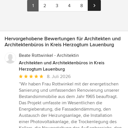
1
2
3
4
8
Hervorgehobene Bewertungen für Architekten und
Architektenbüros in Kreis Herzogtum Lauenburg
Beate Rottwinkel - Architektin
Architekten und Architektenbüros in Kreis
Herzogtum Lauenburg
Durchschnittliche
8. Juli 2026
Bewertung:
“Wir haben Frau Rottwinkel mit der energetischen
5
Sanierung und umfassenden Renovierung unserer
von
Bestandsimmobilie aus dem Jahr 1965 beauftragt.
5
Das Projekt umfasste im Wesentlichen die
Sternen
Energieberatung, die Fassadendämmung, den
Austausch der Heizungsanlage, die Installation
einer Photovoltaikanlage, die Trockenlegung des