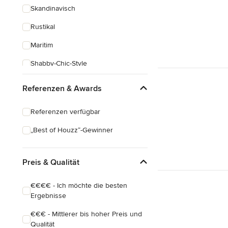
Skandinavisch
Rustikal
Maritim
Shabby-Chic-Style
Asiatisch
Referenzen & Awards
Klassisch
Referenzen verfügbar
Industrial
„Best of Houzz“-Gewinner
Mid-Century
Eklektisch
Preis & Qualität
€€€€ - Ich möchte die besten
Ergebnisse
€€€ - Mittlerer bis hoher Preis und
Qualität