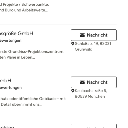
t! Projekte / Schwerpunkte:
 Büro und Arbeitswelte...
ensgröße GmbH
Nachricht
rtung: 5 von 5 Sternen
Bewertungen
Schloßstr. 19, 82031
Grünwald
erste Grundriss-Projektionszentrum.
ten Pläne in Leben...
 GmbH
Nachricht
rtung: 5 von 5 Sternen
Bewertungen
Kaulbachstraße 6,
80539 München
hutz oder öffentliche Gebäude – mit
Detail übernimmt uns...
tekten