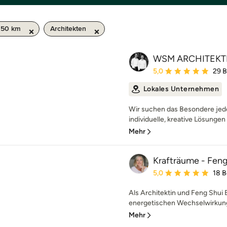
 50 km
Architekten
WSM ARCHITEK
Durchschnittliche Bewe
5,0
29 
Lokales Unternehmen
Wir suchen das Besondere jed
individuelle, kreative Lösungen
Mehr
Krafträume - Feng
Durchschnittliche Bewe
5,0
18 
Als Architektin und Feng Shui E
energetischen Wechselwirkung
Mehr