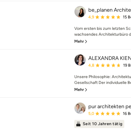
be_planen Archit
Durchschnittliche Bewe
4,9
15 
Vom ersten bis zum letzten Sch
wachsendes Architekturbüro den 
Mehr
ALEXANDRA KIEN
Durchschnittliche Bewe
4,8
19 
Unsere Philosophie: Architektu
Gesellschaft Der individuelle 
Mehr
pur architekten p
Durchschnittliche Bewe
5,0
16 
Seit 10 Jahren tätig