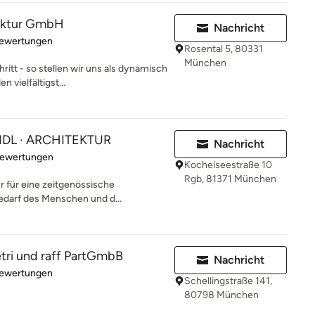
ektur GmbH
Nachricht
rtung: 4.9 von 5 Sternen
Bewertungen
Rosental 5, 80331
München
ritt - so stellen wir uns als dynamisch
vielfältigst...
DL · ARCHITEKTUR
Nachricht
rtung: 4.8 von 5 Sternen
Bewertungen
Kochelseestraße 10
Rgb, 81371 München
r für eine zeitgenössische
Bedarf des Menschen und d...
etri und raff PartGmbB
Nachricht
rtung: 5 von 5 Sternen
Bewertungen
Schellingstraße 141,
80798 München