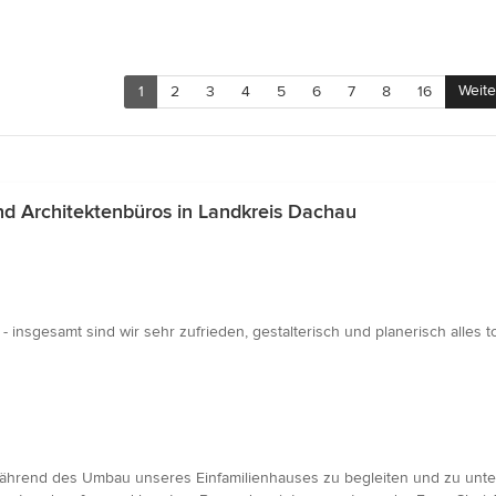
Weite
1
2
3
4
5
6
7
8
16
d Architektenbüros in Landkreis Dachau
u
 insgesamt sind wir sehr zufrieden, gestalterisch und planerisch alles to
u
 während des Umbau unseres Einfamilienhauses zu begleiten und zu unt