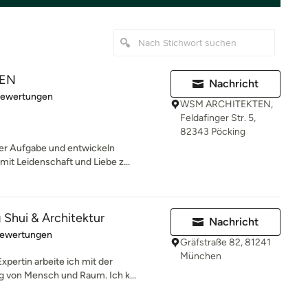
TEN
Nachricht
rtung: 5 von 5 Sternen
Bewertungen
WSM ARCHITEKTEN,
Feldafinger Str. 5,
82343 Pöcking
er Aufgabe und entwickeln
 mit Leidenschaft und Liebe z...
 Shui & Architektur
Nachricht
rtung: 5 von 5 Sternen
Bewertungen
Gräfstraße 82, 81241
München
xpertin arbeite ich mit der
 von Mensch und Raum. Ich k...