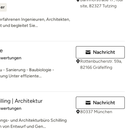
site, 82327 Tutzing
ner
rfahrenen Ingenieuren, Architekten,
 und begleitet Sie...
se
Nachricht
rtung: 5 von 5 Sternen
ewertungen
Rottenbucherstr. 59a,
82166 Gräfelfing
u - Sanierung - Baubiologie -
ung Unter effiziente...
ling | Architektur
Nachricht
rtung: 4.8 von 5 Sternen
ewertungen
80337 München
gs- und Architekturbüro Schilling
n von Entwurf und Gen...