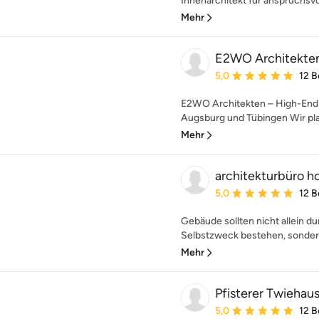
Innenarchitekt für anspruchsvoll
Mehr
E2WO Architekte
Durchschnittliche Bewe
5,0
12 
E2WO Architekten – High-End A
Augsburg und Tübingen Wir pla
Mehr
architekturbüro h
Durchschnittliche Bewe
5,0
12 
Gebäude sollten nicht allein du
Selbstzweck bestehen, sondern 
Mehr
Pfisterer Twiehau
Durchschnittliche Bewe
5,0
12 