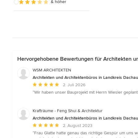
& höher
Hervorgehobene Bewertungen für Architekten un
WSM ARCHITEKTEN
Architekten und Architektenbüros in Landkreis Dacha
Durchschnittliche
2. Juli 2026
Bewertung:
“Wir haben unser Bauprojekt mit Herrn Wiesler geplant -
5
von
5
Krafträume - Feng Shui & Architektur
Sternen
Architekten und Architektenbüros in Landkreis Dacha
Durchschnittliche
2. August 2023
Bewertung:
“Frau Glatte hatte genau das richtige Gespür um uns
5