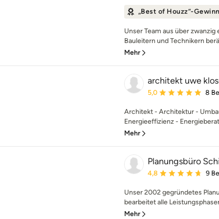
„Best of Houzz“-Gewin
Unser Team aus über zwanzig e
Bauleitern und Technikern berät
Mehr
architekt uwe klo
Durchschnittliche Bewe
5,0
8 B
Architekt - Architektur - Umba
Energieeffizienz - Energieberat
Mehr
Planungsbüro Schil
Durchschnittliche Bewe
4,8
9 B
Unser 2002 gegründetes Planun
bearbeitet alle Leistungsphase
Mehr