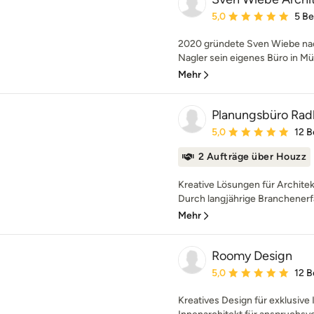
Durchschnittliche Bewe
5,0
5 B
2020 gründete Sven Wiebe nach
Nagler sein eigenes Büro in Mün
Mehr
Planungsbüro Rad
Durchschnittliche Bewe
5,0
12 
2 Aufträge über Houzz
Kreative Lösungen für Architek
Durch langjährige Branchenerfa
Mehr
Roomy Design
Durchschnittliche Bewe
5,0
12 
Kreatives Design für exklusiv