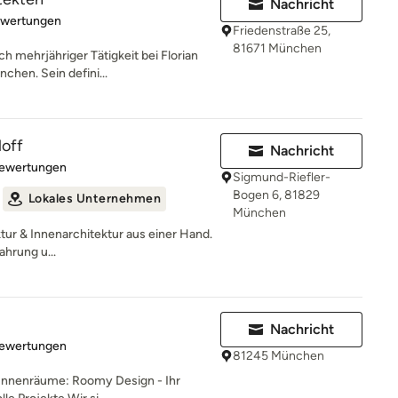
Nachricht
rtung: 5 von 5 Sternen
ewertungen
Friedenstraße 25,
81671 München
 mehrjähriger Tätigkeit bei Florian
chen. Sein defini...
loff
Nachricht
rtung: 5 von 5 Sternen
Bewertungen
Sigmund-Riefler-
Bogen 6, 81829
Lokales Unternehmen
München
tur & Innenarchitektur aus einer Hand.
hrung u...
Nachricht
rtung: 5 von 5 Sternen
Bewertungen
81245 München
e Innenräume: Roomy Design - Ihr