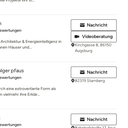
e Projekte Wir si...
n
Nachricht
rtung: 5 von 5 Sternen
Bewertungen
Videoberatung
rchitektur & Energieintelligenz in
Kirchgasse 8, 86150
nen Häuser und...
Augsburg
olger pfaus
Nachricht
rtung: 5 von 5 Sternen
Bewertungen
82319 Starnberg
rch eine extrovertierte Form als
vielmehr ihre Erklär...
s
Nachricht
rtung: 5 von 5 Sternen
Bewertungen
Bahnhofstraße 17, four