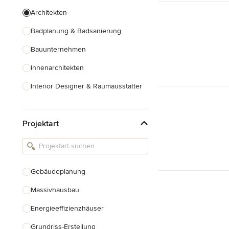
Architekten
Badplanung & Badsanierung
Bauunternehmen
Innenarchitekten
Interior Designer & Raumausstatter
Küchenplanung
Projektart
Landschaftsarchitekten
Armaturen & Sanitärbedarf
Beleuchtung
Gebäudeplanung
Einbauschränke
Massivhausbau
Alle anzeigen
Energieeffizienzhäuser
Grundriss-Erstellung