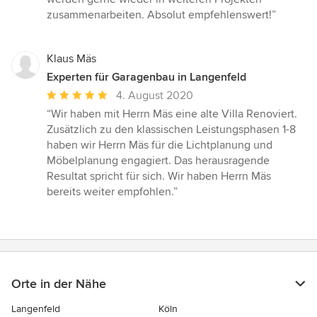
zusammenarbeiten. Absolut empfehlenswert!”
Klaus Mäs
Experten für Garagenbau in Langenfeld
Durchschnittliche
4. August 2020
Bewertung:
“Wir haben mit Herrn Mäs eine alte Villa Renoviert.
5
Zusätzlich zu den klassischen Leistungsphasen 1-8
von
haben wir Herrn Mäs für die Lichtplanung und
5
Möbelplanung engagiert. Das herausragende
Sternen
Resultat spricht für sich. Wir haben Herrn Mäs
bereits weiter empfohlen.”
Orte in der Nähe
Langenfeld
Köln