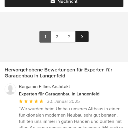
Nachricht
1
2
3
Hervorgehobene Bewertungen für Experten für
Garagenbau in Langenfeld
Benjamin Fillies Architekt
Experten für Garagenbau in Langenfeld
Durchschnittliche
30. Januar 2025
Bewertung:
“Wir wurden beim Umbau unseres Altbaus in einen
5
funktionalen modernen Neubau sehr gut beraten,
von
fühlten uns immer in guten Händen und durften mit
5
allen Anliegen immer wieder ankommen. Mit großer