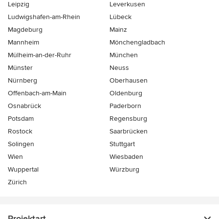
Leipzig
Leverkusen
Ludwigshafen-am-Rhein
Lübeck
Magdeburg
Mainz
Mannheim
Mönchen­gladbach
Mülheim-an-der-Ruhr
München
Münster
Neuss
Nürnberg
Oberhausen
Offenbach-am-Main
Oldenburg
Osnabrück
Paderborn
Potsdam
Regensburg
Rostock
Saarbrücken
Solingen
Stuttgart
Wien
Wiesbaden
Wuppertal
Würzburg
Zürich
Projektart