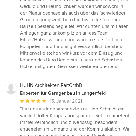
Sternen
Geduld und Freundlichkeit wurden wir sowohl in
der Planungsphase als auch über das (schwierige)
Genehmigungsverfahren hin bis in die folgende
Bauzeit bestens begleitet. Wir durften uns mit allen
Anliegen ganz unkompliziert an das Team
Fillies/Hölzel wenden und wurden stets fachlich
kompetent und für uns gut verständlich beraten.
Mittlerweile stehen wir kurz vor dem Einzug und
können das Büro Benjamin Fillies und Sebastian
Hölzel mit gutem Gewissen weiterempfehlen.”
HUHN Architekten PartGmbB
Experten für Garagenbau in Langenfeld
Durchschnittliche
15. Januar 2021
Bewertung:
“Für uns als Innenarchitekten ist Herr Schmidt ein
5
wirklich toller Kooperationspartner: Sehr kompetent,
von
immer verbindlich und zuverlässig, besonders
5
angenehm im Umgang und der Kommunikation. Wir
Sternen
werden gerne wieder in weiteren Projekten