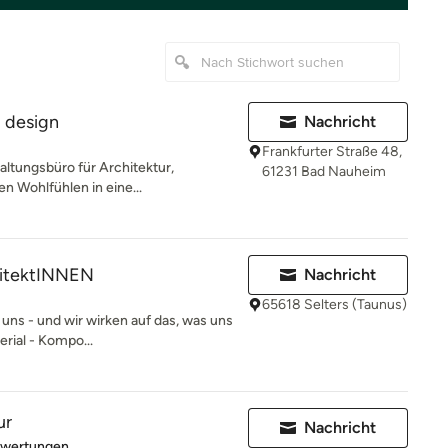
d design
Nachricht
Frankfurter Straße 48,
altungsbüro für Architektur,
61231 Bad Nauheim
n Wohlfühlen in eine...
hitektINNEN
Nachricht
65618 Selters (Taunus)
 uns - und wir wirken auf das, was uns
erial - Kompo...
ur
Nachricht
rtung: 5 von 5 Sternen
ewertungen