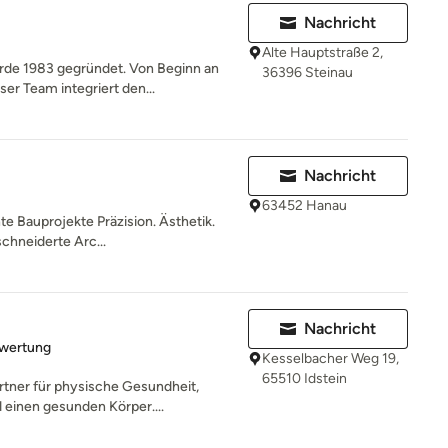
Nachricht
Alte Hauptstraße 2,
de 1983 gegründet. Von Beginn an
36396 Steinau
er Team integriert den...
Nachricht
63452 Hanau
te Bauprojekte Präzision. Ästhetik.
chneiderte Arc...
Nachricht
rtung: 5 von 5 Sternen
ewertung
Kesselbacher Weg 19,
65510 Idstein
rtner für physische Gesundheit,
 einen gesunden Körper....