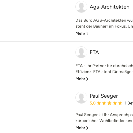
Ags-Architekten
Das Büro AGS-Architekten wur
steht der Bauherr im Fokus. Uns
Mehr
FTA
FTA - Ihr Partner für durchdach
Effizienz. FTA steht für maßges
Mehr
Paul Seeger
Durchschnittliche Bewe
5,0
1 B
Paul Seeger ist Ihr Ansprechpa
körperliches Wohlbefinden und
Mehr