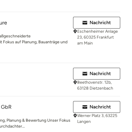
ure
Nachricht
Eschenheimer Anlage
aßgeschneiderte
23, 60325 Frankfurt
it Fokus auf Planung, Bauanträge und
am Main
Nachricht
Beethovenstr. 12b,
63128 Dietzenbach
n GbR
Nachricht
Werner Platz 3, 63225
tung, Planung & Bewertung Unser Fokus
Langen
urchdachter...