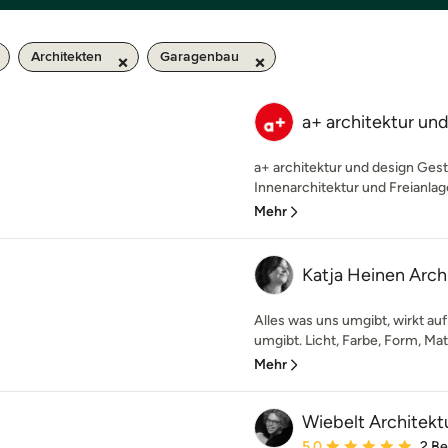
Architekten
Garagenbau
a+ architektur un
a+ architektur und design Gest
Innenarchitektur und Freianlage
Mehr
Katja Heinen Arc
Alles was uns umgibt, wirkt auf
umgibt. Licht, Farbe, Form, Mat
Mehr
Wiebelt Architekt
Durchschnittliche Bewe
5,0
2 B