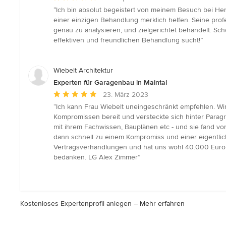
Bewertung:
“Ich bin absolut begeistert von meinem Besuch bei He
5
einer einzigen Behandlung merklich helfen. Seine pro
von
genau zu analysieren, und zielgerichtet behandelt. Sc
5
effektiven und freundlichen Behandlung sucht!”
Sternen
Wiebelt Architektur
Experten für Garagenbau in Maintal
Durchschnittliche
23. März 2023
Bewertung:
“Ich kann Frau Wiebelt uneingeschränkt empfehlen. Wir
5
Kompromissen bereit und versteckte sich hinter Paragr
von
mit ihrem Fachwissen, Bauplänen etc - und sie fand vo
5
dann schnell zu einem Kompromiss und einer eigentli
Sternen
Vertragsverhandlungen und hat uns wohl 40.000 Euro d
bedanken. LG Alex Zimmer”
Kostenloses Expertenprofil anlegen –
Mehr erfahren