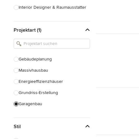
Interior Designer & Raumausstatter
Küchenplanung
Projektart (1)
Landschaftsarchitekten
Armaturen & Sanitärbedarf
Beleuchtung
Gebäudeplanung
Einbauschränke
Massivhausbau
Alle anzeigen
Energieeffizienzhäuser
Grundriss-Erstellung
Garagenbau
Nachhaltiges Bauen
Stil
Baudenkmalpflege
Hausanbau