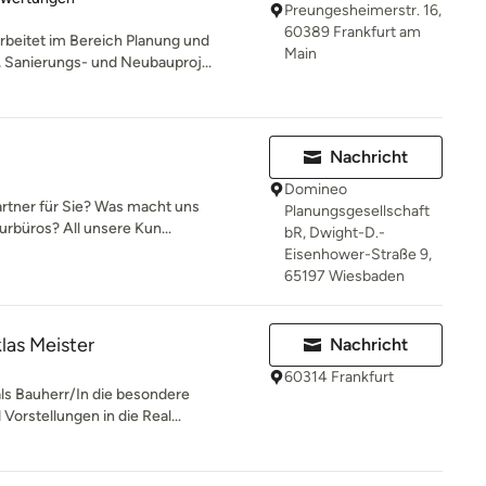
Preungesheimerstr. 16,
60389 Frankfurt am
rbeitet im Bereich Planung und
Main
Sanierungs- und Neubauproj...
Nachricht
Domineo
artner für Sie? Was macht uns
Planungsgesellschaft
rbüros? All unsere Kun...
bR, Dwight-D.-
Eisenhower-Straße 9,
65197 Wiesbaden
klas Meister
Nachricht
60314 Frankfurt
als Bauherr/In die besondere
orstellungen in die Real...