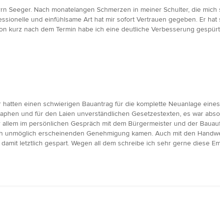
rrn Seeger. Nach monatelangen Schmerzen in meiner Schulter, die mich 
fessionelle und einfühlsame Art hat mir sofort Vertrauen gegeben. Er h
hon kurz nach dem Termin habe ich eine deutliche Verbesserung gespürt.
 hatten einen schwierigen Bauantrag für die komplette Neuanlage eines 
aphen und für den Laien unverständlichen Gesetzestexten, es war absolu
r allem im persönlichen Gespräch mit dem Bürgermeister und der Bauaufs
ch unmöglich erscheinenden Genehmigung kamen. Auch mit den Handwerk
amit letztlich gespart. Wegen all dem schreibe ich sehr gerne diese E