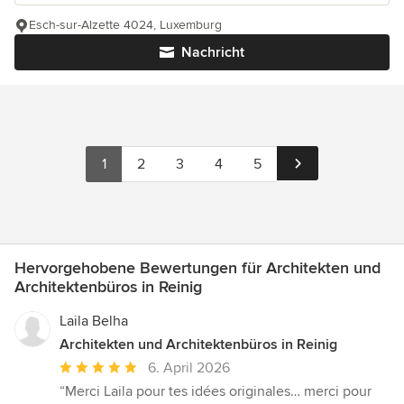
Esch-sur-Alzette 4024, Luxemburg
Nachricht
1
2
3
4
5
Hervorgehobene Bewertungen für Architekten und
Architektenbüros in Reinig
Laila Belha
Architekten und Architektenbüros in Reinig
Durchschnittliche
6. April 2026
Bewertung:
“Merci Laila pour tes idées originales… merci pour