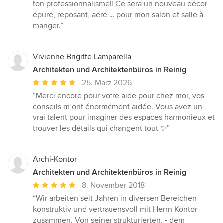
5
ton professionnalisme!! Ce sera un nouveau décor
von
épuré, reposant, aéré … pour mon salon et salle à
5
manger.”
Sternen
Vivienne Brigitte Lamparella
Architekten und Architektenbüros in Reinig
Durchschnittliche
25. März 2026
Bewertung:
“Merci encore pour votre aide pour chez moi, vos
5
conseils m’ont énormément aidée. Vous avez un
von
vrai talent pour imaginer des espaces harmonieux et
5
trouver les détails qui changent tout ✨”
Sternen
Archi-Kontor
Architekten und Architektenbüros in Reinig
Durchschnittliche
8. November 2018
Bewertung:
“Wir arbeiten seit Jahren in diversen Bereichen
5
konstruktiv und vertrauensvoll mit Herrn Kontor
von
zusammen. Von seiner strukturierten, - dem