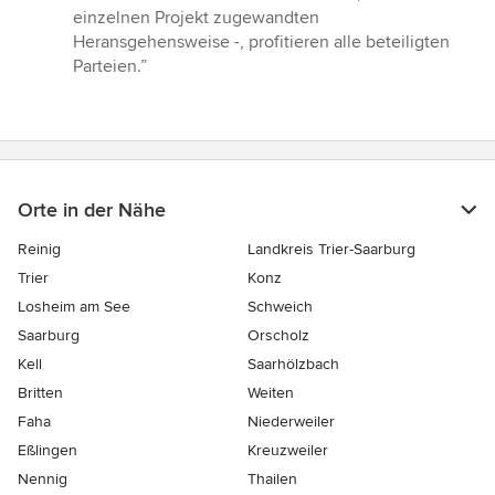
5
einzelnen Projekt zugewandten
Sternen
Heransgehensweise -, profitieren alle beteiligten
Parteien.”
Orte in der Nähe
Reinig
Landkreis Trier-Saarburg
Trier
Konz
Losheim am See
Schweich
Saarburg
Orscholz
Kell
Saarhölzbach
Britten
Weiten
Faha
Niederweiler
Eßlingen
Kreuzweiler
Nennig
Thailen