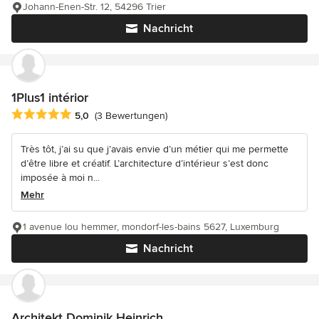
Johann-Enen-Str. 12, 54296 Trier
Nachricht
1Plus1 intérior
Durchschnittliche Bewertung: 5 von 5 Sternen
5,0
(3 Bewertungen)
Très tôt, j’ai su que j’avais envie d’un métier qui me permette
d’être libre et créatif. L’architecture d’intérieur s’est donc
imposée à moi n...
Mehr
1 avenue lou hemmer, mondorf-les-bains 5627, Luxemburg
Nachricht
Architekt Dominik Heinrich