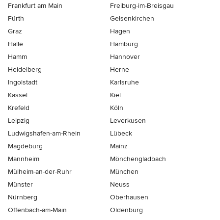
Frankfurt am Main
Freiburg-im-Breisgau
Fürth
Gelsenkirchen
Graz
Hagen
Halle
Hamburg
Hamm
Hannover
Heidelberg
Herne
Ingolstadt
Karlsruhe
Kassel
Kiel
Krefeld
Köln
Leipzig
Leverkusen
Ludwigshafen-am-Rhein
Lübeck
Magdeburg
Mainz
Mannheim
Mönchen­gladbach
Mülheim-an-der-Ruhr
München
Münster
Neuss
Nürnberg
Oberhausen
Offenbach-am-Main
Oldenburg