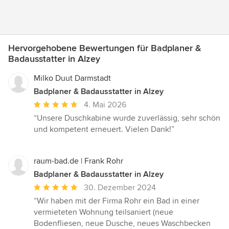
Hervorgehobene Bewertungen für Badplaner &
Badausstatter in Alzey
Milko Duut Darmstadt
Badplaner & Badausstatter in Alzey
Durchschnittliche
4. Mai 2026
Bewertung:
“Unsere Duschkabine wurde zuverlässig, sehr schön
5
und kompetent erneuert. Vielen Dank!”
von
5
Sternen
raum-bad.de | Frank Rohr
Badplaner & Badausstatter in Alzey
Durchschnittliche
30. Dezember 2024
Bewertung:
“Wir haben mit der Firma Rohr ein Bad in einer
5
vermieteten Wohnung teilsaniert (neue
von
Bodenfliesen, neue Dusche, neues Waschbecken