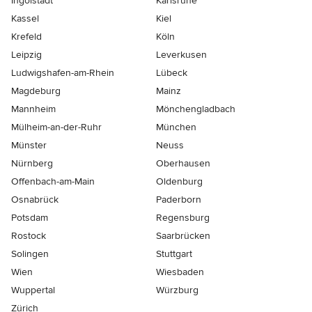
Ingolstadt
Karlsruhe
Kassel
Kiel
Krefeld
Köln
Leipzig
Leverkusen
Ludwigshafen-am-Rhein
Lübeck
Magdeburg
Mainz
Mannheim
Mönchen­gladbach
Mülheim-an-der-Ruhr
München
Münster
Neuss
Nürnberg
Oberhausen
Offenbach-am-Main
Oldenburg
Osnabrück
Paderborn
Potsdam
Regensburg
Rostock
Saarbrücken
Solingen
Stuttgart
Wien
Wiesbaden
Wuppertal
Würzburg
Zürich