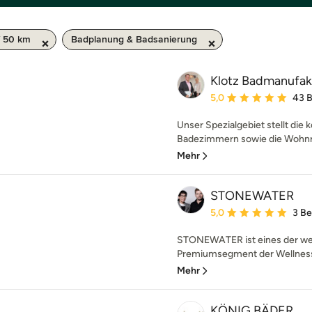
/ 50 km
Badplanung & Badsanierung
Klotz Badmanufa
Durchschnittliche Bewe
5,0
43 
Unser Spezialgebiet stellt die
Badezimmern sowie die Wohnra
Mehr
STONEWATER
Durchschnittliche Bewe
5,0
3 B
STONEWATER ist eines der w
Premiumsegment der Wellness- 
Mehr
KÖNIG BÄDER