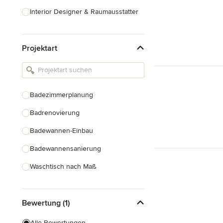
Interior Designer & Raumausstatter
Küchenplanung
Projektart
Landschaftsarchitekten
Armaturen & Sanitärbedarf
Beleuchtung
Badezimmerplanung
Einbauschränke
Badrenovierung
Alle anzeigen
Badewannen-Einbau
Badewannensanierung
Waschtisch nach Maß
Duscheinbau
Bewertung (1)
Gäste-WC Renovierung
Fugenlose Badezimmer
Alle Bewertungen