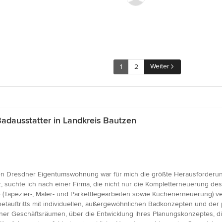
Weiter
1
2
dausstatter in Landkreis Bautzen
alten Dresdner Eigentumswohnung war für mich die größte Herausforderu
, suchte ich nach einer Firma, die nicht nur die Kompletterneuerung 
Tapezier-, Maler- und Parkettlegearbeiten sowie Küchenerneuerung) ve
etauftritts mit individuellen, außergewöhnlichen Badkonzepten und de
sdner Geschäftsräumen, über die Entwicklung ihres Planungskonzeptes,