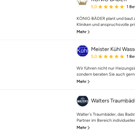
Durchschnittliche Bewe
5,0
1 B
KÖNIG BÄDER plant und baut a
Kliniken und anspruchsvolle pri
Mehr
Meister Kühl Wa
Durchschnittliche Bewe
5,0
1 B
Wir führen nicht nur Heizungsi
sondern beraten Sie auch gern
Mehr
Walters Traumbäd
Walter´s Traumbäder, das Badstu
Partner im Bereich individueller
Mehr