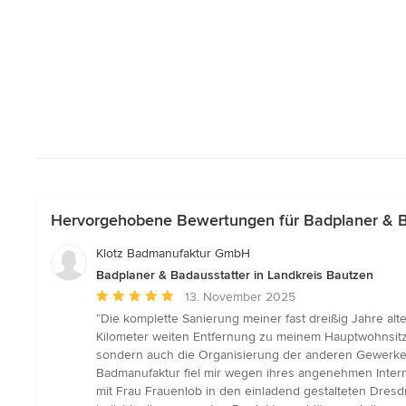
Hervorgehobene Bewertungen für Badplaner & Ba
Klotz Badmanufaktur GmbH
Badplaner & Badausstatter in Landkreis Bautzen
Durchschnittliche
13. November 2025
Bewertung:
“Die komplette Sanierung meiner fast dreißig Jahre 
5
Kilometer weiten Entfernung zu meinem Hauptwohnsitz
von
sondern auch die Organisierung der anderen Gewerke (
5
Badmanufaktur fiel mir wegen ihres angenehmen Intern
Sternen
mit Frau Frauenlob in den einladend gestalteten Dre