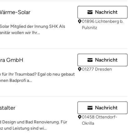
Wärme-Solar
Nachricht
01896 Lichtenberg b.
lar Mitglied der Innung SHK Als
Pulsnitz
itär wollen wir Ihr...
kara GmbH
Nachricht
01277 Dresden
 für Ihr Traumbad? Egal ob neu gebaut
enen Badprofi a...
stalter
Nachricht
01458 Ottendorf-
ad Design und Bad Renovierung. Für
Okrilla
und Leistung sind wi...