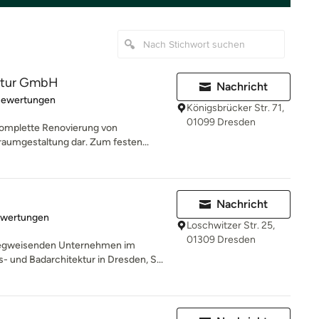
ktur GmbH
Nachricht
rtung: 5 von 5 Sternen
Bewertungen
Königsbrücker Str. 71,
01099 Dresden
 komplette Renovierung von
umgestaltung dar. Zum festen...
Nachricht
rtung: 5 von 5 Sternen
ewertungen
Loschwitzer Str. 25,
01309 Dresden
egweisenden Unternehmen im
und Badarchitektur in Dresden, S...