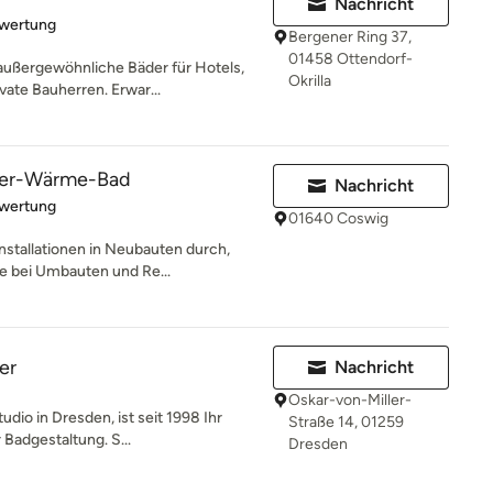
Nachricht
rtung: 5 von 5 Sternen
ewertung
Bergener Ring 37,
01458 Ottendorf-
ußergewöhnliche Bäder für Hotels,
Okrilla
vate Bauherren. Erwar...
sser-Wärme-Bad
Nachricht
rtung: 5 von 5 Sternen
ewertung
01640 Coswig
nstallationen in Neubauten durch,
e bei Umbauten und Re...
er
Nachricht
Oskar-von-Miller-
dio in Dresden, ist seit 1998 Ihr
Straße 14, 01259
 Badgestaltung. S...
Dresden