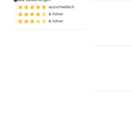
ausschließlich
Badezimmereinbau
& höher
& höher
Alle anzeigen