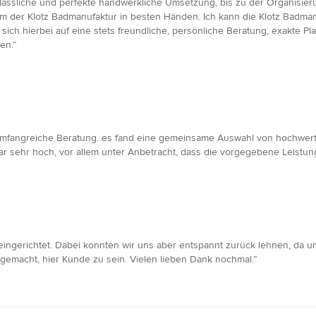
rlässliche und perfekte handwerkliche Umsetzung, bis zu der Organisie
 der Klotz Badmanufaktur in besten Händen. Ich kann die Klotz Badmanu
ich hierbei auf eine stets freundliche, persönliche Beratung, exakte P
en.”
fangreiche Beratung. es fand eine gemeinsame Auswahl von hochwertigen
sehr hoch, vor allem unter Anbetracht, dass die vorgegebene Leistung
ngerichtet. Dabei konnten wir uns aber entspannt zurück lehnen, da 
emacht, hier Kunde zu sein. Vielen lieben Dank nochmal.”