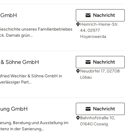
r GmbH
Nachricht
Heinrich-Heine-Str.
Geschichte unseres Familienbetriebes
44, 02977
ck. Damals grün...
Hoyerswerda
er & Söhne GmbH
Nachricht
Neudörfel 17, 02708
gfried Wechler & Söhne GmbH in
Löbau
erlässiger Part...
izung GmbH
Nachricht
Bahnhofstraße 10,
anung, Beratung und Ausstellung im
01640 Coswig
enz in der Sanierung...