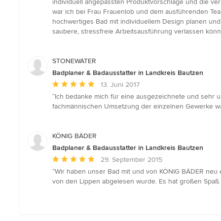
individuell angepassten Produktvorschläge und die ve
war ich bei Frau Frauenlob und dem ausführenden Team
hochwertiges Bad mit individuellem Design planen und s
saubere, stressfreie Arbeitsausführung verlassen könn
STONEWATER
Badplaner & Badausstatter in Landkreis Bautzen
Durchschnittliche
13. Juni 2017
Bewertung:
“Ich bedanke mich für eine ausgezeichnete und sehr um
5
fachmännischen Umsetzung der einzelnen Gewerke war 
von
5
Sternen
KÖNIG BÄDER
Badplaner & Badausstatter in Landkreis Bautzen
Durchschnittliche
29. September 2015
Bewertung:
“Wir haben unser Bad mit und von KÖNIG BÄDER neu ei
5
von den Lippen abgelesen wurde. Es hat großen Spaß g
von
5
Sternen