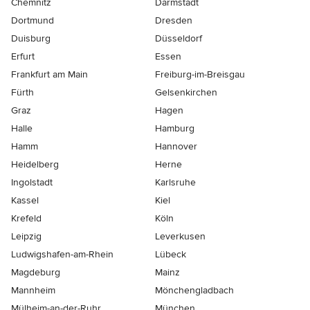
Chemnitz
Darmstadt
Dortmund
Dresden
Duisburg
Düsseldorf
Erfurt
Essen
Frankfurt am Main
Freiburg-im-Breisgau
Fürth
Gelsenkirchen
Graz
Hagen
Halle
Hamburg
Hamm
Hannover
Heidelberg
Herne
Ingolstadt
Karlsruhe
Kassel
Kiel
Krefeld
Köln
Leipzig
Leverkusen
Ludwigshafen-am-Rhein
Lübeck
Magdeburg
Mainz
Mannheim
Mönchen­gladbach
Mülheim-an-der-Ruhr
München