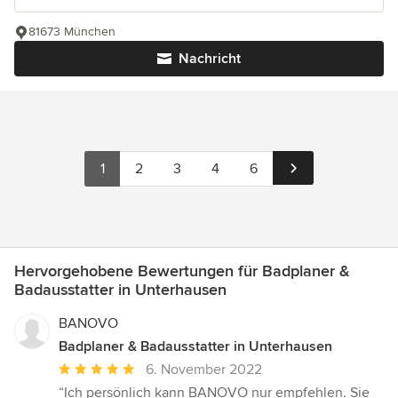
81673 München
Nachricht
1
2
3
4
6
Hervorgehobene Bewertungen für Badplaner &
Badausstatter in Unterhausen
BANOVO
Badplaner & Badausstatter in Unterhausen
Durchschnittliche
6. November 2022
Bewertung:
“Ich persönlich kann BANOVO nur empfehlen. Sie