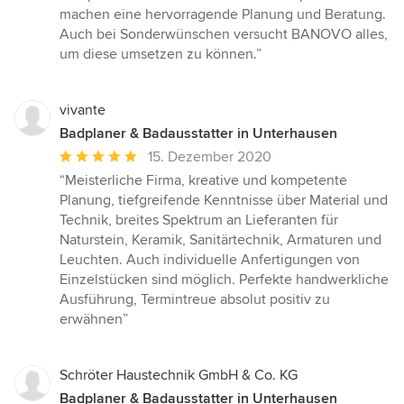
5
machen eine hervorragende Planung und Beratung.
von
Auch bei Sonderwünschen versucht BANOVO alles,
5
um diese umsetzen zu können.”
Sternen
vivante
Badplaner & Badausstatter in Unterhausen
Durchschnittliche
15. Dezember 2020
Bewertung:
“Meisterliche Firma, kreative und kompetente
5
Planung, tiefgreifende Kenntnisse über Material und
von
Technik, breites Spektrum an Lieferanten für
5
Naturstein, Keramik, Sanitärtechnik, Armaturen und
Sternen
Leuchten. Auch individuelle Anfertigungen von
Einzelstücken sind möglich. Perfekte handwerkliche
Ausführung, Termintreue absolut positiv zu
erwähnen”
Schröter Haustechnik GmbH & Co. KG
Badplaner & Badausstatter in Unterhausen