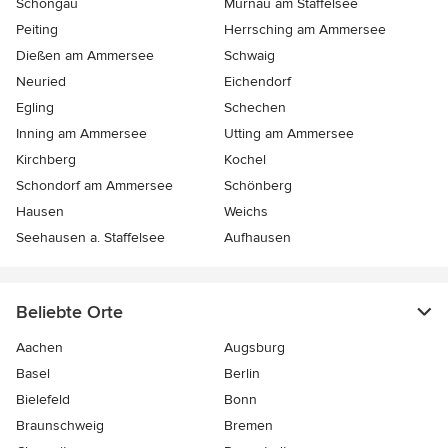
Schongau
Murnau am Staffelsee
Peiting
Herrsching am Ammersee
Dießen am Ammersee
Schwaig
Neuried
Eichendorf
Egling
Schechen
Inning am Ammersee
Utting am Ammersee
Kirchberg
Kochel
Schondorf am Ammersee
Schönberg
Hausen
Weichs
Seehausen a. Staffelsee
Aufhausen
Beliebte Orte
Aachen
Augsburg
Basel
Berlin
Bielefeld
Bonn
Braunschweig
Bremen