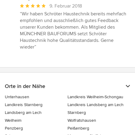
Durchschnittliche
9. Februar 2018
Bewertung:
“Wir haben Schröter Haustechnik bereits mehrfach
5
empfohlen und ausschließlich gutes Feedback
von
unserer Kunden bekommen. Als Mitglied des
5
MÜNCHNER BAUFORUMS setzt Schröter
Sternen
Haustechnik hohe Qualitätsstandards. Gerne
wieder”
Orte in der Nähe
Unterhausen
Landkreis Weilheim-Schongau
Landkreis Starnberg
Landkreis Landsberg am Lech
Landsberg am Lech
Starnberg
Weilheim
Wolfratshausen
Penzberg
Peißenberg