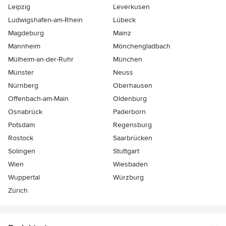
Leipzig
Leverkusen
Ludwigshafen-am-Rhein
Lübeck
Magdeburg
Mainz
Mannheim
Mönchen­gladbach
Mülheim-an-der-Ruhr
München
Münster
Neuss
Nürnberg
Oberhausen
Offenbach-am-Main
Oldenburg
Osnabrück
Paderborn
Potsdam
Regensburg
Rostock
Saarbrücken
Solingen
Stuttgart
Wien
Wiesbaden
Wuppertal
Würzburg
Zürich