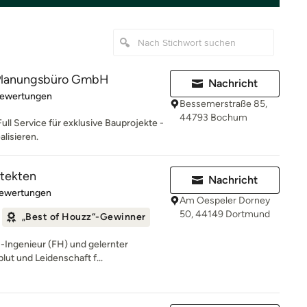
lanungsbüro GmbH
Nachricht
rtung: 5 von 5 Sternen
Bewertungen
Bessemerstraße 85,
44793 Bochum
Full Service für exklusive Bauprojekte -
alisieren.
itekten
Nachricht
rtung: 5 von 5 Sternen
Bewertungen
Am Oespeler Dorney
50, 44149 Dortmund
„Best of Houzz“-Gewinner
-Ingenieur (FH) und gelernter
blut und Leidenschaft f...