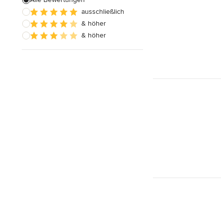
ausschließlich
Hausanbau
& höher
Hauserweiterungen
& höher
Alle anzeigen