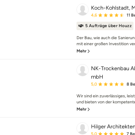
Koch-Kohlstadt, Mi
Durchschnittliche Bewe
4,6
11 
5 Aufträge über Houzz
Der Bau, wie auch die Sanierun
mit einer großen Investition ve
Mehr
NK-Trockenbau Ak
mbH
Durchschnittliche Bewe
5,0
8 B
Wir sind ein zuverlässiges, l
und bieten von der kompetenten
Mehr
Hilger Architekte
Durchschnittliche Bewe
5,0
7 B