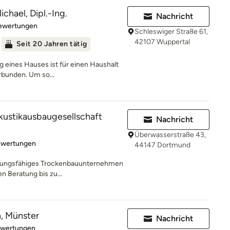
chael, Dipl.-Ing.
Nachricht
rtung: 4.6 von 5 Sternen
Bewertungen
Schleswiger Straße 61,
42107 Wuppertal
Seit 20 Jahren tätig
g eines Hauses ist für einen Haushalt
rbunden. Um so...
ustikausbaugesellschaft
Nachricht
Überwasserstraße 43,
rtung: 5 von 5 Sternen
ewertungen
44147 Dortmund
eistungsfähiges Trockenbauunternehmen
 Beratung bis zu...
n, Münster
Nachricht
rtung: 5 von 5 Sternen
ewertungen