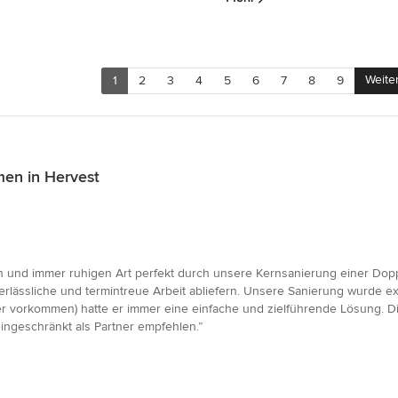
Weite
1
2
3
4
5
6
7
8
9
en in Hervest
 und immer ruhigen Art perfekt durch unsere Kernsanierung einer Doppe
erlässliche und termintreue Arbeit abliefern. Unsere Sanierung wurde exa
 vorkommen) hatte er immer eine einfache und zielführende Lösung. Die
ingeschränkt als Partner empfehlen.”