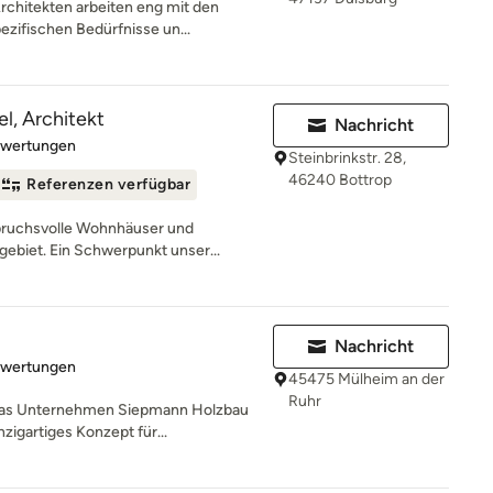
rchitekten arbeiten eng mit den
ifischen Bedürfnisse un...
l, Architekt
Nachricht
rtung: 5 von 5 Sternen
ewertungen
Steinbrinkstr. 28,
46240 Bottrop
Referenzen verfügbar
spruchsvolle Wohnhäuser und
biet. Ein Schwerpunkt unser...
Nachricht
rtung: 4.9 von 5 Sternen
ewertungen
45475 Mülheim an der
Ruhr
 das Unternehmen Siepmann Holzbau
zigartiges Konzept für...