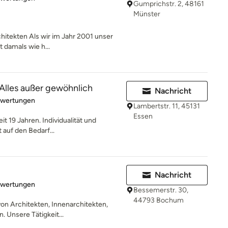
Gumprichstr. 2, 48161
Münster
chitekten Als wir im Jahr 2001 unser
 damals wie h...
 Alles außer gewöhnlich
Nachricht
rtung: 5 von 5 Sternen
ewertungen
Lambertstr. 11, 45131
Essen
it 19 Jahren. Individualität und
 auf den Bedarf...
Nachricht
rtung: 5 von 5 Sternen
ewertungen
Bessemerstr. 30,
44793 Bochum
on Architekten, Innenarchitekten,
 Unsere Tätigkeit...