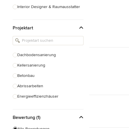
Interior Designer & Raumausstatter
Küchenplanung
Projektart
Landschaftsarchitekten
Armaturen & Sanitärbedarf
Beleuchtung
Dachbodensanierung
Einbauschränke
Kellersanierung
Alle anzeigen
Betonbau
Abrissarbeiten
Energieeffizienzhäuser
Fundamentarbeiten
Bewertung (1)
Garagenbau
Nachhaltiges Bauen
Alle Bewertungen