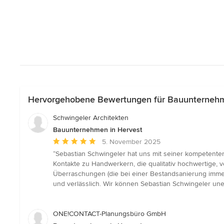
Hervorgehobene Bewertungen für Bauunternehm
Schwingeler Architekten
Bauunternehmen in Hervest
Durchschnittliche
5. November 2025
Bewertung:
“Sebastian Schwingeler hat uns mit seiner kompetenten
5
Kontakte zu Handwerkern, die qualitativ hochwertige, v
von
Überraschungen (die bei einer Bestandsanierung immer
5
und verlässlich. Wir können Sebastian Schwingeler une
Sternen
ONE!CONTACT-Planungsbüro GmbH