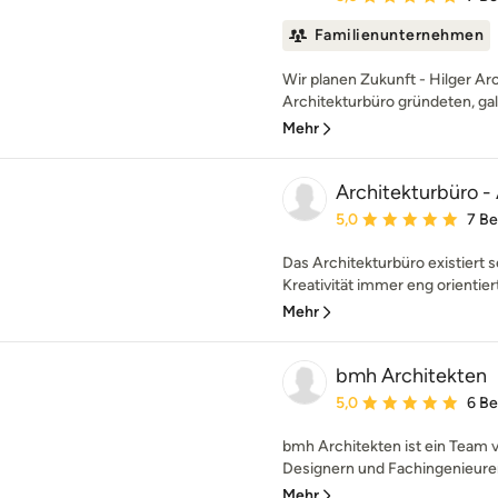
Familienunternehmen
Wir planen Zukunft - Hilger Ar
Architekturbüro gründeten, galt
Mehr
Architekturbüro -
Durchschnittliche Bewe
5,0
7 B
Das Architekturbüro existiert se
Kreativität immer eng orientiert
Mehr
bmh Architekten
Durchschnittliche Bewe
5,0
6 B
bmh Architekten ist ein Team v
Designern und Fachingenieuren.
Mehr