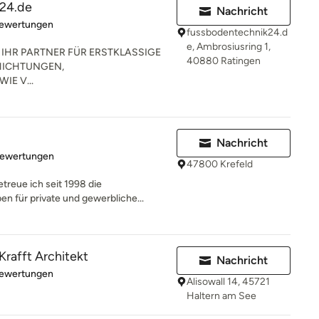
24.de
Nachricht
rtung: 4.9 von 5 Sternen
Bewertungen
fussbodentechnik24.d
e, Ambrosiusring 1,
IHR PARTNER FÜR ERSTKLASSIGE
40880 Ratingen
HICHTUNGEN,
E V...
Nachricht
rtung: 4.7 von 5 Sternen
Bewertungen
47800 Krefeld
treue ich seit 1998 die
n für private und gewerbliche...
 Krafft Architekt
Nachricht
rtung: 5 von 5 Sternen
Bewertungen
Alisowall 14, 45721
Haltern am See