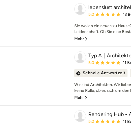
lebenslust archite
Durchschnittliche Bewe
5,0
13 
Sie wollen ein neues zu Hause?
Leidenschaft. Ob Sie eine Best
Mehr
Typ A. | Architek
Durchschnittliche Bewe
5,0
11 
Schnelle Antwortzeit
Wir sind Architekten. Wir liebe
keine Rolle, ob es sich um den 
Mehr
Rendering Hub - A
Durchschnittliche Bewe
5,0
11 