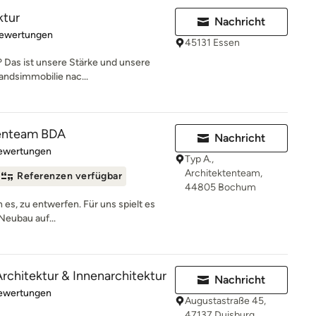
ktur
Nachricht
rtung: 5 von 5 Sternen
Bewertungen
45131 Essen
 Das ist unsere Stärke und unsere
andsimmobilie nac...
tenteam BDA
Nachricht
rtung: 5 von 5 Sternen
Bewertungen
Typ A.,
Architektenteam,
Referenzen verfügbar
44805 Bochum
n es, zu entwerfen. Für uns spielt es
Neubau auf...
rchitektur & Innenarchitektur
Nachricht
rtung: 5 von 5 Sternen
Bewertungen
Augustastraße 45,
47137 Duisburg