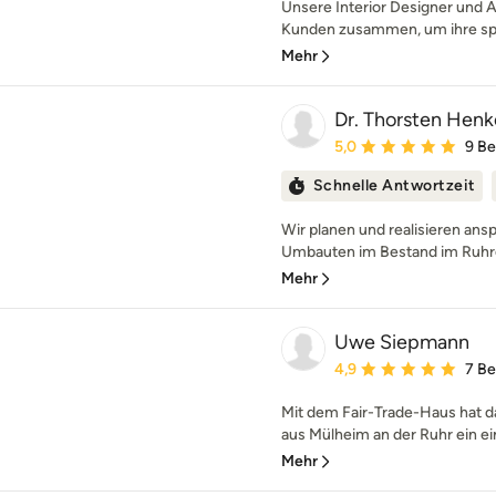
Unsere Interior Designer und A
Kunden zusammen, um ihre spez
Mehr
Dr. Thorsten Henke
Durchschnittliche Bewe
5,0
9 B
Schnelle Antwortzeit
Wir planen und realisieren an
Umbauten im Bestand im Ruhrge
Mehr
Uwe Siepmann
Durchschnittliche Bewe
4,9
7 B
Mit dem Fair-Trade-Haus hat
aus Mülheim an der Ruhr ein ein
Mehr