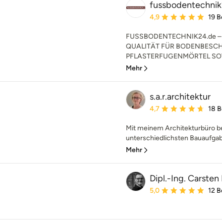
fussbodentechnik
Durchschnittliche Bewe
4,9
19 
FUSSBODENTECHNIK24.de – 
QUALITÄT FÜR BODENBESC
PFLASTERFUGENMÖRTEL SOWI
Mehr
s.a.r.architektur
Durchschnittliche Bewe
4,7
18 
Mit meinem Architekturbüro be
unterschiedlichsten Bauaufgabe
Mehr
Dipl.-Ing. Carsten
Durchschnittliche Bewe
5,0
12 