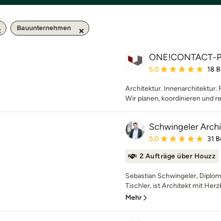
Bauunternehmen
ONE!CONTACT-P
Durchschnittliche Bewe
5,0
18 
Architektur. Innenarchitektur. 
Wir planen, koordinieren und re
Schwingeler Arch
Durchschnittliche Bewe
5,0
31 
2 Aufträge über Houzz
Sebastian Schwingeler, Diplom
Tischler, ist Architekt mit Herz
Mehr