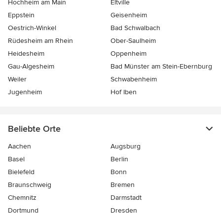
Hochheim am Main
Eltville
Eppstein
Geisenheim
Oestrich-Winkel
Bad Schwalbach
Rüdesheim am Rhein
Ober-Saulheim
Heidesheim
Oppenheim
Gau-Algesheim
Bad Münster am Stein-Ebernburg
Weiler
Schwabenheim
Jugenheim
Hof Iben
Beliebte Orte
Aachen
Augsburg
Basel
Berlin
Bielefeld
Bonn
Braunschweig
Bremen
Chemnitz
Darmstadt
Dortmund
Dresden