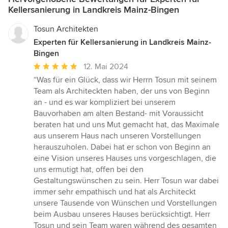
Kellersanierung in Landkreis Mainz-Bingen
Tosun Architekten
Experten für Kellersanierung in Landkreis Mainz-
Bingen
Durchschnittliche
12. Mai 2024
Bewertung:
“Was für ein Glück, dass wir Herrn Tosun mit seinem
5
Team als Architeckten haben, der uns von Beginn
von
an - und es war kompliziert bei unserem
5
Bauvorhaben am alten Bestand- mit Voraussicht
Sternen
beraten hat und uns Mut gemacht hat, das Maximale
aus unserem Haus nach unseren Vorstellungen
herauszuholen. Dabei hat er schon von Beginn an
eine Vision unseres Hauses uns vorgeschlagen, die
uns ermutigt hat, offen bei den
Gestaltungswünschen zu sein. Herr Tosun war dabei
immer sehr empathisch und hat als Architeckt
unsere Tausende von Wünschen und Vorstellungen
beim Ausbau unseres Hauses berücksichtigt. Herr
Tosun und sein Team waren während des gesamten