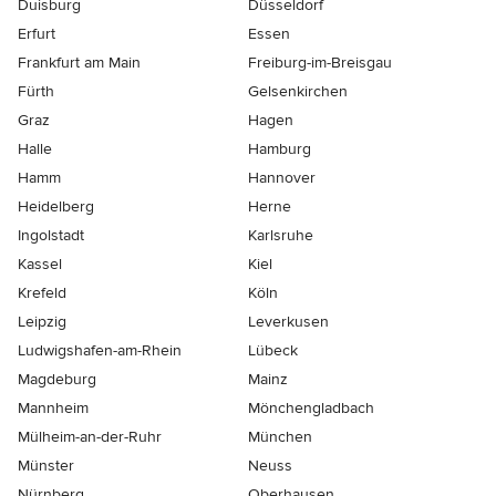
Duisburg
Düsseldorf
Erfurt
Essen
Frankfurt am Main
Freiburg-im-Breisgau
Fürth
Gelsenkirchen
Graz
Hagen
Halle
Hamburg
Hamm
Hannover
Heidelberg
Herne
Ingolstadt
Karlsruhe
Kassel
Kiel
Krefeld
Köln
Leipzig
Leverkusen
Ludwigshafen-am-Rhein
Lübeck
Magdeburg
Mainz
Mannheim
Mönchen­gladbach
Mülheim-an-der-Ruhr
München
Münster
Neuss
Nürnberg
Oberhausen