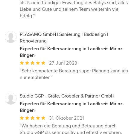
als Paar in freudiger Erwartung des Babys sind, alles
Liebe und Gute und seinem Team weiterhin viel
Erfolg.”
PLASAMO GmbH | Sanierung | Baddesign |
Renovierung
Experten für Kellersanierung in Landkreis Mainz-
Bingen
Durchschnittliche
27. Juni 2023
Bewertung:
“Sehr kompetente Beratung super Planung kann ich
5
nur empfehlen”
von
5
Sternen
Studio GGP - Gräfe, Groebler & Partner GmbH
Experten für Kellersanierung in Landkreis Mainz-
Bingen
Durchschnittliche
31. Oktober 2021
Bewertung:
“Wir haben die Beratung und Betreuung durch
5
Studio GGP als sehr positiv und effektiv erfahren.