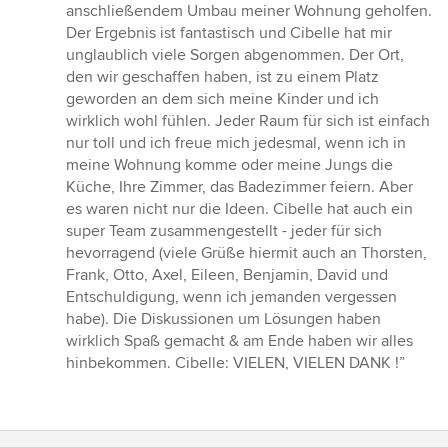
5
anschließendem Umbau meiner Wohnung geholfen.
von
Der Ergebnis ist fantastisch und Cibelle hat mir
5
unglaublich viele Sorgen abgenommen. Der Ort,
Sternen
den wir geschaffen haben, ist zu einem Platz
geworden an dem sich meine Kinder und ich
wirklich wohl fühlen. Jeder Raum für sich ist einfach
nur toll und ich freue mich jedesmal, wenn ich in
meine Wohnung komme oder meine Jungs die
Küche, Ihre Zimmer, das Badezimmer feiern. Aber
es waren nicht nur die Ideen. Cibelle hat auch ein
super Team zusammengestellt - jeder für sich
hevorragend (viele Grüße hiermit auch an Thorsten,
Frank, Otto, Axel, Eileen, Benjamin, David und
Entschuldigung, wenn ich jemanden vergessen
habe). Die Diskussionen um Lösungen haben
wirklich Spaß gemacht & am Ende haben wir alles
hinbekommen. Cibelle: VIELEN, VIELEN DANK !”