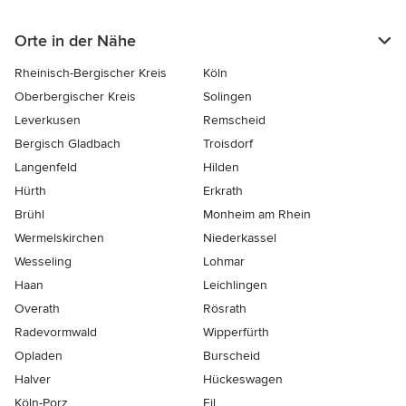
Orte in der Nähe
Rheinisch-Bergischer Kreis
Köln
Oberbergischer Kreis
Solingen
Leverkusen
Remscheid
Bergisch Gladbach
Troisdorf
Langenfeld
Hilden
Hürth
Erkrath
Brühl
Monheim am Rhein
Wermelskirchen
Niederkassel
Wesseling
Lohmar
Haan
Leichlingen
Overath
Rösrath
Radevormwald
Wipperfürth
Opladen
Burscheid
Halver
Hückeswagen
Köln-Porz
Eil