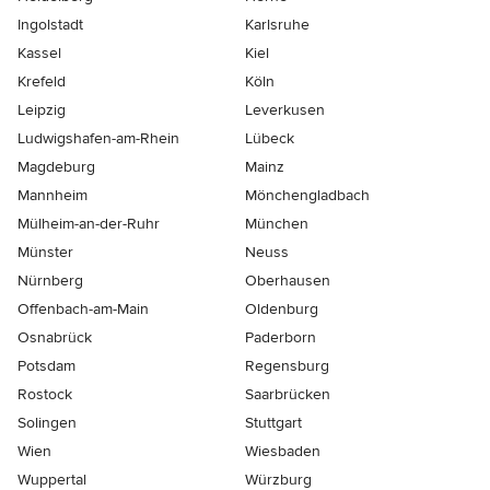
Ingolstadt
Karlsruhe
Kassel
Kiel
Krefeld
Köln
Leipzig
Leverkusen
Ludwigshafen-am-Rhein
Lübeck
Magdeburg
Mainz
Mannheim
Mönchen­gladbach
Mülheim-an-der-Ruhr
München
Münster
Neuss
Nürnberg
Oberhausen
Offenbach-am-Main
Oldenburg
Osnabrück
Paderborn
Potsdam
Regensburg
Rostock
Saarbrücken
Solingen
Stuttgart
Wien
Wiesbaden
Wuppertal
Würzburg