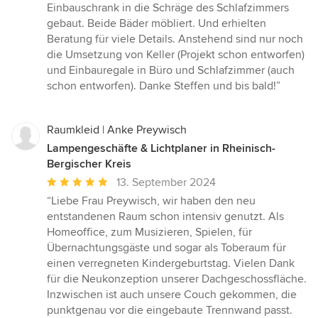
Einbauschrank in die Schräge des Schlafzimmers
gebaut. Beide Bäder möbliert. Und erhielten
Beratung für viele Details. Anstehend sind nur noch
die Umsetzung von Keller (Projekt schon entworfen)
und Einbauregale in Büro und Schlafzimmer (auch
schon entworfen). Danke Steffen und bis bald!”
Raumkleid | Anke Preywisch
Lampengeschäfte & Lichtplaner in Rheinisch-
Bergischer Kreis
Durchschnittliche
13. September 2024
Bewertung:
“Liebe Frau Preywisch, wir haben den neu
5
entstandenen Raum schon intensiv genutzt. Als
von
Homeoffice, zum Musizieren, Spielen, für
5
Übernachtungsgäste und sogar als Toberaum für
Sternen
einen verregneten Kindergeburtstag. Vielen Dank
für die Neukonzeption unserer Dachgeschossfläche.
Inzwischen ist auch unsere Couch gekommen, die
punktgenau vor die eingebaute Trennwand passt.