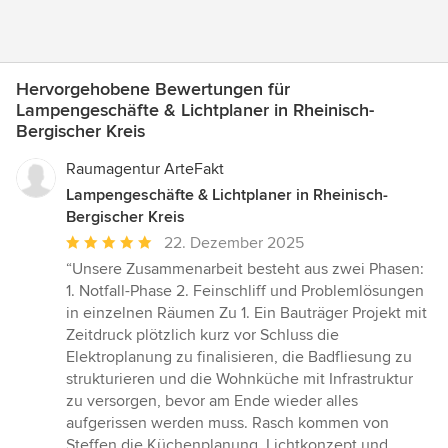
Hervorgehobene Bewertungen für
Lampengeschäfte & Lichtplaner in Rheinisch-
Bergischer Kreis
Raumagentur ArteFakt
Lampengeschäfte & Lichtplaner in Rheinisch-
Bergischer Kreis
Durchschnittliche
22. Dezember 2025
Bewertung:
“Unsere Zusammenarbeit besteht aus zwei Phasen:
5
1. Notfall-Phase 2. Feinschliff und Problemlösungen
von
in einzelnen Räumen Zu 1. Ein Bauträger Projekt mit
5
Zeitdruck plötzlich kurz vor Schluss die
Sternen
Elektroplanung zu finalisieren, die Badfliesung zu
strukturieren und die Wohnküche mit Infrastruktur
zu versorgen, bevor am Ende wieder alles
aufgerissen werden muss. Rasch kommen von
Steffen die Küchenplanung, Lichtkonzept und