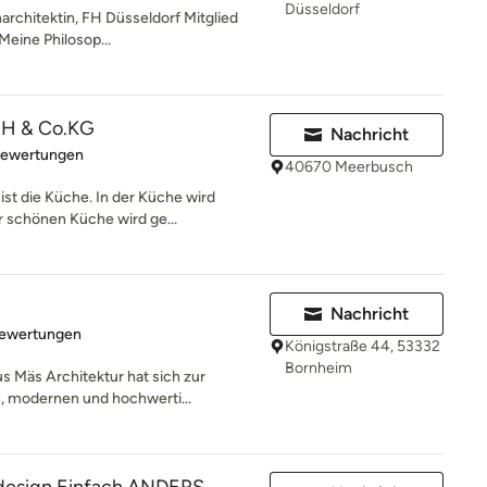
Düsseldorf
narchitektin, FH Düsseldorf Mitglied
ine Philosop...
H & Co.KG
Nachricht
rtung: 5 von 5 Sternen
Bewertungen
40670 Meerbusch
st die Küche. In der Küche wird
r schönen Küche wird ge...
Nachricht
rtung: 4.9 von 5 Sternen
Bewertungen
Königstraße 44, 53332
Bornheim
s Mäs Architektur hat sich zur
, modernen und hochwerti...