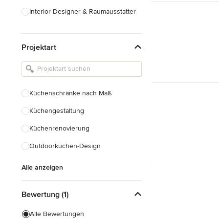
Interior Designer & Raumausstatter
Küchenplanung
Projektart
Landschaftsarchitekten
Armaturen & Sanitärbedarf
Beleuchtung
Küchenschränke nach Maß
Einbauschränke
Küchengestaltung
Alle anzeigen
Küchenrenovierung
Outdoorküchen-Design
Alle anzeigen
Bewertung (1)
Alle Bewertungen