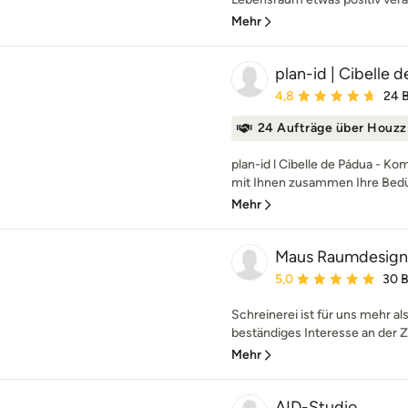
Mehr
plan-id | Cibelle 
Durchschnittliche Bewe
4,8
24 
24 Aufträge über Houzz
plan-id l Cibelle de Pádua - K
mit Ihnen zusammen Ihre Bedü
Mehr
Maus Raumdesign 
Durchschnittliche Bewe
5,0
30 
Schreinerei ist für uns mehr al
beständiges Interesse an der Z
Mehr
AID-Studio