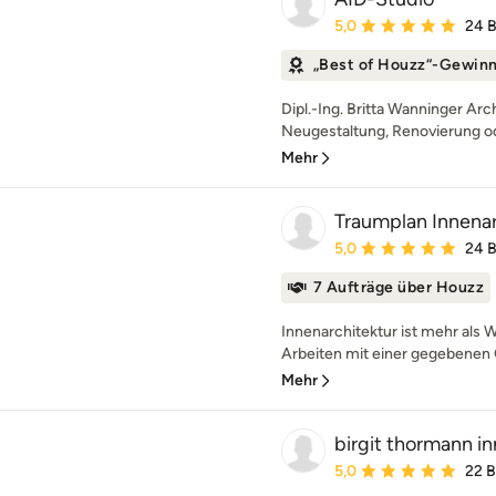
Durchschnittliche Bewe
5,0
24 
„Best of Houzz“-Gewin
Dipl.-Ing. Britta Wanninger Arc
Neugestaltung, Renovierung o
Mehr
Traumplan Innenar
Durchschnittliche Bewe
5,0
24 
7 Aufträge über Houzz
Innenarchitektur ist mehr als 
Arbeiten mit einer gegebenen 
Mehr
birgit thormann i
Durchschnittliche Bewe
5,0
22 