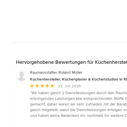
Hervorgehobene Bewertungen für Küchenherstelle
Raumausstatter Roland Müller
Küchenhersteller, Küchenplaner & Küchenstudios in Rh
Durchschnittliche
23. Juli 2026
Bewertung:
“Wir haben gleich 2 Dienstleistungen durch den Raumau
5
erbringenden Leistungen (die entsprechenden Stoffe f
von
gemacht, daher waren wir sehr zufrieden mit der Bera
5
gleich mitgeteilt, wann die Dienstleistungen erfolgen
Sternen
und haben keine Bedenken ihn nochmals für weitere D