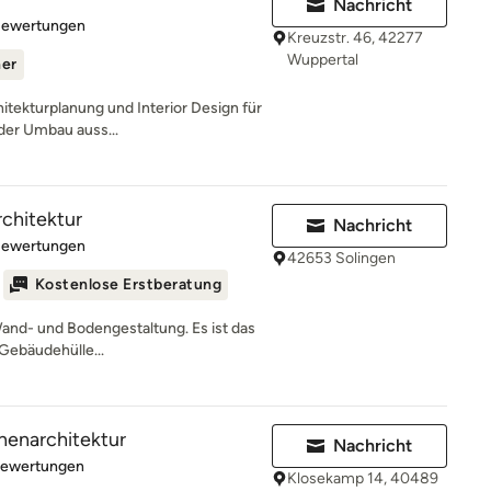
Nachricht
rtung: 5 von 5 Sternen
Bewertungen
Kreuzstr. 46, 42277
Wuppertal
ner
hitekturplanung und Interior Design für
der Umbau auss...
chitektur
Nachricht
rtung: 5 von 5 Sternen
Bewertungen
42653 Solingen
Kostenlose Erstberatung
Wand- und Bodengestaltung. Es ist das
Gebäudehülle...
nnenarchitektur
Nachricht
rtung: 5 von 5 Sternen
Bewertungen
Klosekamp 14, 40489