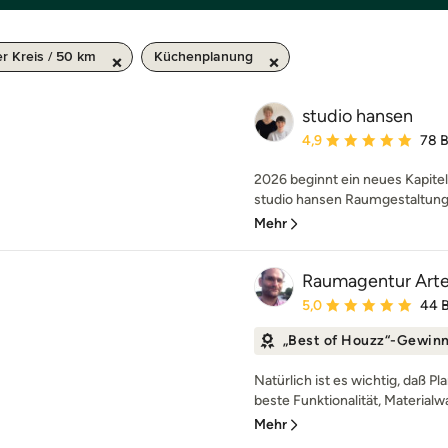
r Kreis / 50 km
Küchenplanung
studio hansen
Durchschnittliche Bewe
4,9
78 
2026 beginnt ein neues Kapitel
studio hansen Raumgestaltung 
Mehr
Raumagentur Art
Durchschnittliche Bewe
5,0
44 
„Best of Houzz“-Gewin
Natürlich ist es wichtig, daß P
beste Funktionalität, Materialwa
Mehr