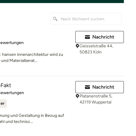
Nachricht
rtung: 4.9 von 5 Sternen
Bewertungen
Geisselstraße 44,
50823 Köln
: hansen innenarchitektur wird zu
und Materialberat...
eFakt
Nachricht
rtung: 5 von 5 Sternen
Bewertungen
Platanenstraße 5,
42119 Wuppertal
ner
lanung und Gestaltung in Bezug auf
hl und technisc...