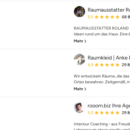
Raumausstatter Ro
Durchschnittliche Bewe
5,0
68 
RAUMAUSSTATTER ROLAND MÜLLE
Ideen rund um das Haus. Eine b
Mehr
Raumkleid | Anke 
Durchschnittliche Bewe
4,9
29 
Wir entwickeln Räume, die das 
Ortes bewahren. Zeitgemäß, mo
Mehr
rooom.biz Ihre Ag
Durchschnittliche Bewe
5,0
29 
Interiour Coaching - aus Freud
Lebensraum etwas positiv verä