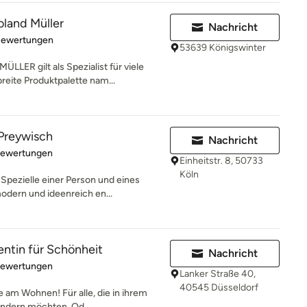
land Müller
Nachricht
rtung: 5 von 5 Sternen
Bewertungen
53639 Königswinter
R gilt als Spezialist für viele
reite Produktpalette nam...
Preywisch
Nachricht
rtung: 4.9 von 5 Sternen
Bewertungen
Einheitstr. 8, 50733
Köln
Spezielle einer Person und eines
dern und ideenreich en...
entin für Schönheit
Nachricht
rtung: 5 von 5 Sternen
Bewertungen
Lanker Straße 40,
40545 Düsseldorf
e am Wohnen! Für alle, die in ihrem
ndern möchten. Od...