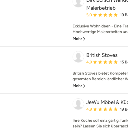
Dirk Borsch Wand
Malerbetrieb
Durchschnittliche Bewe
5,0
19 
Exklusive Wohnideen - Eine F
Hochwertige Malerarbeiten un
Mehr
British Stoves
Durchschnittliche Bewe
4,9
15 
British Stoves bietet Kompeten
gesamten Bereich ländlicher Wo
Mehr
JeWu Möbel & Kü
Durchschnittliche Bewe
4,9
19 
Ihre Küche soll einzigartig, fun
sein? Lassen Sie sich überrasch