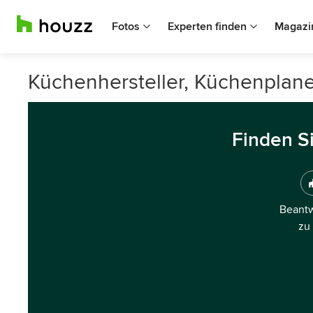
Fotos
Experten finden
Magazi
Küchenhersteller, Küchenplane
Finden S
Beantw
zu