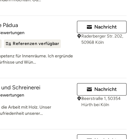
de Pádua
Nachricht
rtung: 4.8 von 5 Sternen
Bewertungen
Raderberger Str. 202,
50968 Köln
Referenzen verfügbar
ompetenz für Innenräume. Ich ergründe
rfnisse und Wün...
und Schreinerei
Nachricht
rtung: 5 von 5 Sternen
Bewertungen
Beerstraße 1, 50354
Hürth bei Köln
s die Arbeit mit Holz. Unser
ufriedenheit unserer...