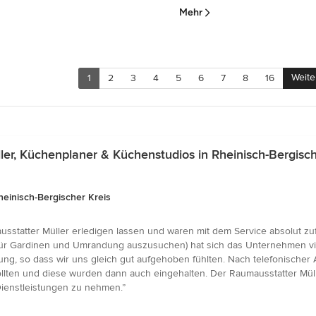
Mehr
Weite
1
2
3
4
5
6
7
8
16
r, Küchenplaner & Küchenstudios in Rheinisch-Bergisch
einisch-Bergischer Kreis
sstatter Müller erledigen lassen und waren mit dem Service absolut zuf
ür Gardinen und Umrandung auszusuchen) hat sich das Unternehmen viel
tung, so dass wir uns gleich gut aufgehoben fühlten. Nach telefonische
 sollten und diese wurden dann auch eingehalten. Der Raumausstatter Mül
ienstleistungen zu nehmen.”