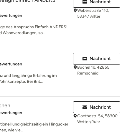
design Einfach ANDERS
Nachricht
Weberstraße 110,
rtung: 5 von 5 Sternen
Bewertungen
53347 Alfter
rage des Anspruchs Einfach ANDERS!
d Wandveredlungen, so...
Nachricht
rtung: 4.9 von 5 Sternen
Bewertungen
Büchel 1b, 42855
Remscheid
z und langjährige Erfahrung im
hnkonzepte. Bei Brit...
chen
Nachricht
rtung: 4.9 von 5 Sternen
Bewertungen
Goethestr. 54, 58300
Wetter/Ruhr
ktionell und gleichzeitig ein Hingucker
en, wie vie...