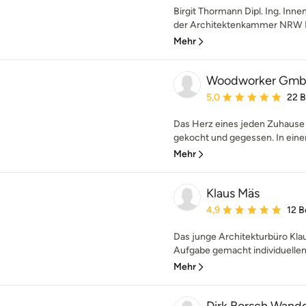
Birgit Thormann Dipl. Ing. Inne
der Architektenkammer NRW Me
Mehr
Woodworker Gmb
Durchschnittliche Bewe
5,0
22 
Das Herz eines jeden Zuhause i
gekocht und gegessen. In eine
Mehr
Klaus Mäs
Durchschnittliche Bewe
4,9
12 
Das junge Architekturbüro Klau
Aufgabe gemacht individuellen
Mehr