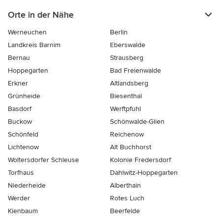
Orte in der Nähe
Werneuchen
Berlin
Landkreis Barnim
Eberswalde
Bernau
Strausberg
Hoppegarten
Bad Freienwalde
Erkner
Altlandsberg
Grünheide
Biesenthal
Basdorf
Werftpfuhl
Buckow
Schönwalde-Glien
Schönfeld
Reichenow
Lichtenow
Alt Buchhorst
Woltersdorfer Schleuse
Kolonie Fredersdorf
Torfhaus
Dahlwitz-Hoppegarten
Niederheide
Alberthain
Werder
Rotes Luch
Kienbaum
Beerfelde