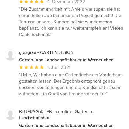
Durchschnittliche
4. Dezember 2022
Bewertung:
“Die Zusammenarbeit mit Aniela war super, sie hat
5
einen tollen Job bei unserem Projekt gemacht! Die
von
Terrasse unseres Kunden hat sie wunderschön
5
bepflanzt. Ich kann sie nur weiterempfehlen! Vielen
Sternen
Dank noch mal.”
grasgrau - GARTENDESIGN
Garten- und Landschaftsbauer in Werneuchen
Durchschnittliche
1. Juni 2021
Bewertung:
“Hallo, Wir haben eine Gartenfläche am Vorderhaus
5
gestalten lassen. Das Ergebnis entspricht genau
von
unseren Vorstellungen und die Kundschaft ist sehr
5
zufrieden. Ein Quell von Freude vor der Tür”
Sternen
BaUERSGäRTEN - creolider Garten- u
Landschaftsbau
Garten- und Landschaftsbauer in Werneuchen