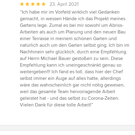
Durchschnittliche
23. April 2021
Bewertung:
“Ich habe mir im Vorfeld wirklich viel Gedanken
5
gemacht, in wessen Hände ich das Projekt meines
von
Gartens lege. Zumal es bei mir sowohl um Abriss-
5
Arbeiten als auch um Planung und den neuen Bau
Sternen
einer Terrasse in meinem schönen Garten und
natürlich auch um den Garten selbst ging. Ich bin im
Nachhinein sehr glücklich, durch eine Empfehlung
auf Herrn Michael Bauer gestoßen zu sein. Diese
Empfehlung kann ich uneingeschränkt genau so
weitergeben!!! Ich fand es toll, dass hier der Chef
selbst immer ein Auge auf alles hatte, allerdings
wäre das wahrscheinlich gar nicht nötig gewesen,
weil das gesamte Team hervorragende Arbeit
geleistet hat - und das selbst zu Corona-Zeiten.
Vielen Dank für diese tolle Arbeit!”