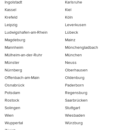
Ingolstadt
Karlsruhe
Kassel
Kiel
Krefeld
Köln
Leipzig
Leverkusen
Ludwigshafen-am-Rhein
Lübeck
Magdeburg
Mainz
Mannheim
Mönchen­gladbach
Mülheim-an-der-Ruhr
München
Münster
Neuss
Nürnberg
Oberhausen
Offenbach-am-Main
Oldenburg
Osnabrück
Paderborn
Potsdam
Regensburg
Rostock
Saarbrücken
Solingen
Stuttgart
Wien
Wiesbaden
Wuppertal
Würzburg