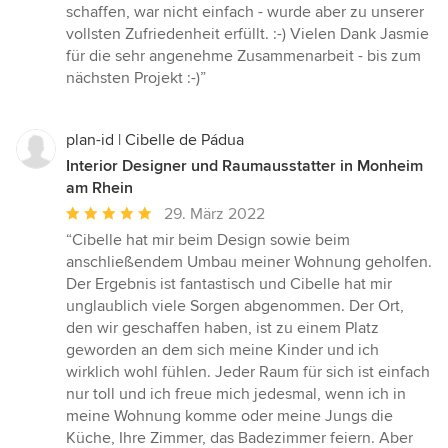
schaffen, war nicht einfach - wurde aber zu unserer
vollsten Zufriedenheit erfüllt. :-) Vielen Dank Jasmie
für die sehr angenehme Zusammenarbeit - bis zum
nächsten Projekt :-)”
plan-id | Cibelle de Pádua
Interior Designer und Raumausstatter in Monheim
am Rhein
Durchschnittliche
29. März 2022
Bewertung:
“Cibelle hat mir beim Design sowie beim
5
anschließendem Umbau meiner Wohnung geholfen.
von
Der Ergebnis ist fantastisch und Cibelle hat mir
5
unglaublich viele Sorgen abgenommen. Der Ort,
Sternen
den wir geschaffen haben, ist zu einem Platz
geworden an dem sich meine Kinder und ich
wirklich wohl fühlen. Jeder Raum für sich ist einfach
nur toll und ich freue mich jedesmal, wenn ich in
meine Wohnung komme oder meine Jungs die
Küche, Ihre Zimmer, das Badezimmer feiern. Aber