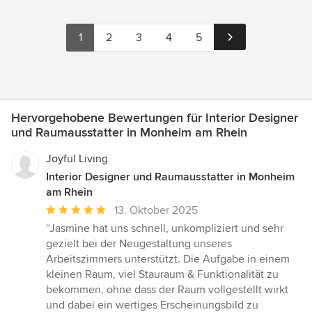
1
2
3
4
5
Hervorgehobene Bewertungen für Interior Designer
und Raumausstatter in Monheim am Rhein
Joyful Living
Interior Designer und Raumausstatter in Monheim
am Rhein
Durchschnittliche
13. Oktober 2025
Bewertung:
“Jasmine hat uns schnell, unkompliziert und sehr
5
gezielt bei der Neugestaltung unseres
von
Arbeitszimmers unterstützt. Die Aufgabe in einem
5
kleinen Raum, viel Stauraum & Funktionalität zu
Sternen
bekommen, ohne dass der Raum vollgestellt wirkt
und dabei ein wertiges Erscheinungsbild zu