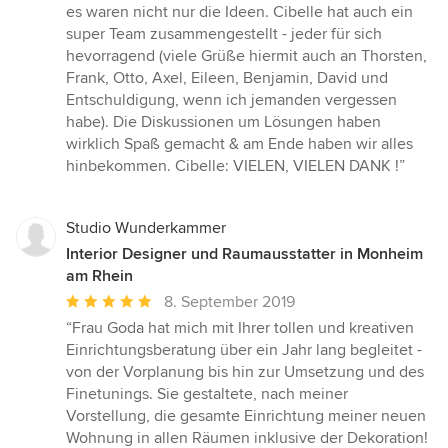
es waren nicht nur die Ideen. Cibelle hat auch ein
super Team zusammengestellt - jeder für sich
hevorragend (viele Grüße hiermit auch an Thorsten,
Frank, Otto, Axel, Eileen, Benjamin, David und
Entschuldigung, wenn ich jemanden vergessen
habe). Die Diskussionen um Lösungen haben
wirklich Spaß gemacht & am Ende haben wir alles
hinbekommen. Cibelle: VIELEN, VIELEN DANK !”
Studio Wunderkammer
Interior Designer und Raumausstatter in Monheim
am Rhein
Durchschnittliche
8. September 2019
Bewertung:
“Frau Goda hat mich mit Ihrer tollen und kreativen
5
Einrichtungsberatung über ein Jahr lang begleitet -
von
von der Vorplanung bis hin zur Umsetzung und des
5
Finetunings. Sie gestaltete, nach meiner
Sternen
Vorstellung, die gesamte Einrichtung meiner neuen
Wohnung in allen Räumen inklusive der Dekoration!