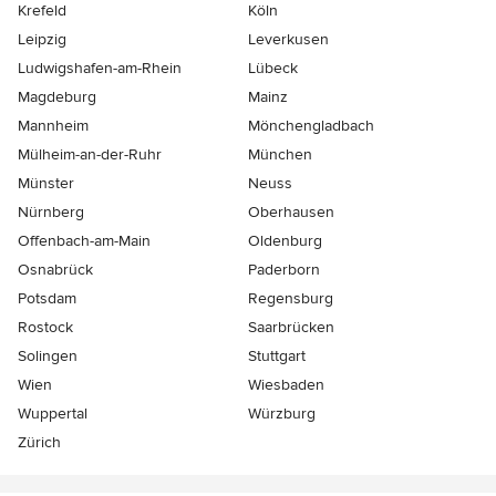
Krefeld
Köln
Leipzig
Leverkusen
Ludwigshafen-am-Rhein
Lübeck
Magdeburg
Mainz
Mannheim
Mönchen­gladbach
Mülheim-an-der-Ruhr
München
Münster
Neuss
Nürnberg
Oberhausen
Offenbach-am-Main
Oldenburg
Osnabrück
Paderborn
Potsdam
Regensburg
Rostock
Saarbrücken
Solingen
Stuttgart
Wien
Wiesbaden
Wuppertal
Würzburg
Zürich