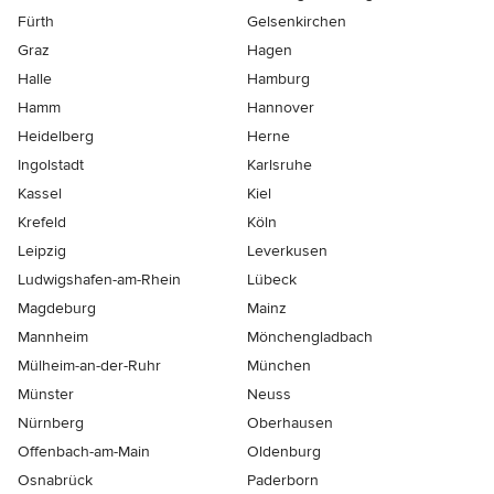
Fürth
Gelsenkirchen
Graz
Hagen
Halle
Hamburg
Hamm
Hannover
Heidelberg
Herne
Ingolstadt
Karlsruhe
Kassel
Kiel
Krefeld
Köln
Leipzig
Leverkusen
Ludwigshafen-am-Rhein
Lübeck
Magdeburg
Mainz
Mannheim
Mönchen­gladbach
Mülheim-an-der-Ruhr
München
Münster
Neuss
Nürnberg
Oberhausen
Offenbach-am-Main
Oldenburg
Osnabrück
Paderborn