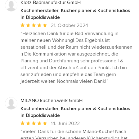
Klotz Badmanufaktur GmbH
Küchenhersteller, Küchenplaner & Küchenstudios
in Dippoldiswalde
Durchschnittliche
21. Oktober 2024
Bewertung:
“Herzlichen Dank für die Bad Verwandlung in
5
meiner neuen Wohnung! Das Ergebnis ist
von
sensationell und der Raum nicht wiederzuerkennen
5
:) Die Kommunikation war ausgezeichnet, die
Sternen
Planung und Durchführung sehr professionell &
effizient und der Abschluß auf den Punkt. Ich bin
sehr zufrieden und empfehle das Team gern
jederzeit weiter. Nochmals vielen Dank!”
MILANO küchen.werk GmbH
Küchenhersteller, Küchenplaner & Küchenstudios
in Dippoldiswalde
Durchschnittliche
14. Juni 2022
Bewertung:
“Vielen Dank für die schöne Milano-Küche! Nach
5
ersten Versuchen bei anderen Küchenstudios hat