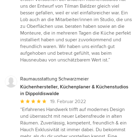
von
uns der Entwurf von Tilman Baldzer gleich viel
5
besser gefallen, weil er viel einfallsreicher war. Ein
Sternen
Lob auch an die Mitarbeiter/innen im Studio, die uns
zu Oberflächen usw. beraten haben sowie an die
Monteure, die in mehreren Tagen die Küche perfekt
installiert haben und super zuvorkommend und
freundlich waren. Wir haben uns einfach gut
aufgehoben und betreut gefühlt, was beim
Hausneubau von unschätzbarem Wert ist.”
Raumausstattung Schwarzmeier
Küchenhersteller, Küchenplaner & Küchenstudios
in Dippoldiswalde
Durchschnittliche
19. Februar 2022
Bewertung:
“Erfahrenes Handwerk trifft auf modernes Design
5
und überrascht mit neuer Lebensfreude in alten
von
Räumen. Zuverlässig, kompetent, freundlich & ein
5
Hauch Exklusivität ist immer dabei. Du bekommst
Sternen
mehr, als du dir vorher vorstellen kannst. Eine