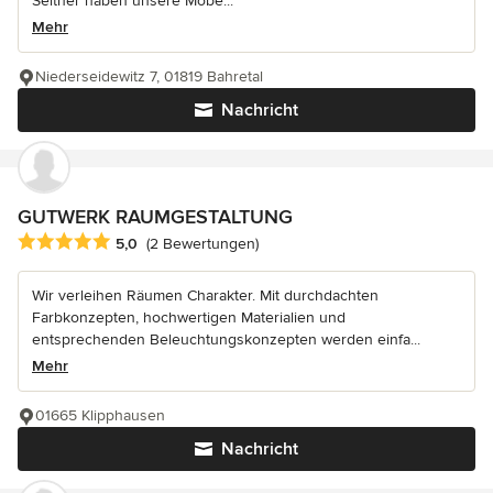
Seither haben unsere Möbe...
Mehr
Niederseidewitz 7, 01819 Bahretal
Nachricht
GUTWERK RAUMGESTALTUNG
Durchschnittliche Bewertung: 5 von 5 Sternen
5,0
(2 Bewertungen)
Wir verleihen Räumen Charakter. Mit durchdachten
Farbkonzepten, hochwertigen Materialien und
entsprechenden Beleuchtungskonzepten werden einfa...
Mehr
01665 Klipphausen
Nachricht