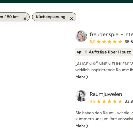
im / 50 km
Küchenplanung
freudenspiel - int
Durchschnittliche Bewe
5,0
35 
11 Aufträge über Houzz
„AUGEN KÖNNEN FÜHLEN“ Was 
wirklich inspirierende Räume ih
Mehr
Raumjuwelen
Durchschnittliche Bewe
4,9
33 
Sie haben den Raum - wir die Id
kümmern uns um Ihre verwaist
Mehr