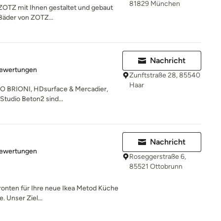
81829 München
 ZOTZ mit Ihnen gestaltet und gebaut
 Bäder von ZOTZ...
Nachricht
rtung: 5 von 5 Sternen
Bewertungen
Zunftstraße 28, 85540
Haar
O BRIONI, HDsurface & Mercadier,
tudio Beton2 sind...
Nachricht
rtung: 5 von 5 Sternen
Bewertungen
Roseggerstraße 6,
85521 Ottobrunn
Fronten für Ihre neue Ikea Metod Küche
 Unser Ziel...