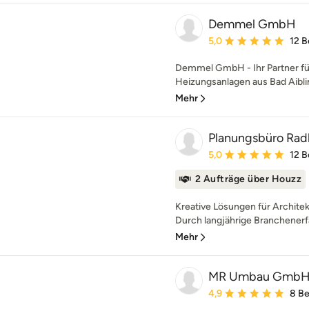
Demmel GmbH
Durchschnittliche Bewe
5,0
12 
Demmel GmbH - Ihr Partner f
Heizungsanlagen aus Bad Aiblin
Mehr
Planungsbüro Rad
Durchschnittliche Bewe
5,0
12 
2 Aufträge über Houzz
Kreative Lösungen für Architek
Durch langjährige Branchenerfa
Mehr
MR Umbau Gmb
Durchschnittliche Bewe
4,9
8 B