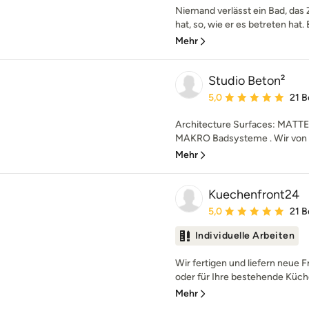
Niemand verlässt ein Bad, das
hat, so, wie er es betreten hat.
Mehr
Studio Beton²
Durchschnittliche Bewe
5,0
21 
Architecture Surfaces: MATTE
MAKRO Badsysteme . Wir von S
Mehr
Kuechenfront24
Durchschnittliche Bewe
5,0
21 
Individuelle Arbeiten
Wir fertigen und liefern neue 
oder für Ihre bestehende Küche.
Mehr