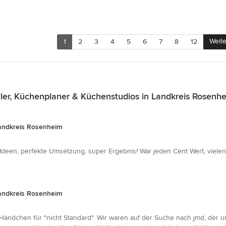
Weite
1
2
3
4
5
6
7
8
12
er, Küchenplaner & Küchenstudios in Landkreis Rosenh
Landkreis Rosenheim
 Ideen, perfekte Umsetzung, super Ergebnis! War jeden Cent Wert, vielen
Landkreis Rosenheim
m Händchen für "nicht Standard". Wir waren auf der Suche nach jmd, der 