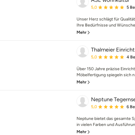
ASE wohnkultur
Durchschnittliche Bewe
5,0
5 B
Unser Herz schlägt für Qualit
Ihre Bedürfnisse und Wünsche
Mehr
Thalmeier Einric
Durchschnittliche Bewe
5,0
4 B
Über 150 Jahre präzise Einri
Möbelfertigung spiegeln sich ni
Mehr
Neptune Tegerns
Durchschnittliche Bewe
5,0
6 B
Neptune bietet das gesamte 
in vielen Farben und Ausführun
Mehr