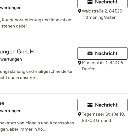
Nachricht
rtung: 5 von 5 Sternen
ewertungen
Waldstraße 2, 84529
Tittmoning/Asten
ät, Kundenorientierung und Innovation.
 stehen dabei...
htungen GmbH
Nachricht
rtung: 5 von 5 Sternen
ewertungen
Marienplatz 1, 84405
Dorfen
chtungsplanung und maßgeschneiderte
cht nur in unserer...
ee
Nachricht
rtung: 5 von 5 Sternen
ewertungen
Tegernseer Straße 10,
83703 Gmund
Spektrum von Möbeln und Accessoires
gen, aber immer in hö...