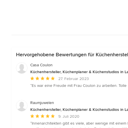
Hervorgehobene Bewertungen für Küchenherstell
Casa Coulon
Küchenhersteller, Küchenplaner & Küchenstudios in 
Durchschnittliche
27. Februar 2023
Bewertung:
“Es war eine Freude mit Frau Coulon zu arbeiten. Tolle
5
von
5
Raumjuwelen
Sternen
Küchenhersteller, Küchenplaner & Küchenstudios in 
Durchschnittliche
9. Juli 2020
Bewertung:
“Innenarchitekten gibt es viele, aber wenige mit eine
5