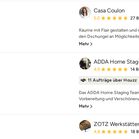
Casa Coulon
Durchschnittliche Bewe
5,0
27 
Räume mit Flair gestalten und
den Dschungel an Möglichkeiten 
Mehr
ADDA Home Stagin
Durchschnittliche Bewe
4,9
14 
11 Aufträge über Houzz
Das ADDA Home Staging Team is
Vorbereitung und Verschönerun
Mehr
ZOTZ Werkstätte
Durchschnittliche Bewe
4,8
18 