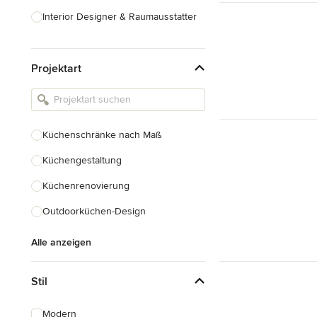
Interior Designer & Raumausstatter
Küchenplanung
Projektart
Landschaftsarchitekten
Armaturen & Sanitärbedarf
Beleuchtung
Küchenschränke nach Maß
Einbauschränke
Küchengestaltung
Alle anzeigen
Küchenrenovierung
Outdoorküchen-Design
Alle anzeigen
Stil
Modern