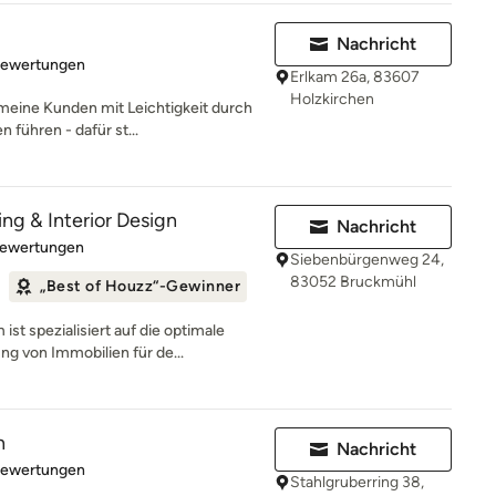
Nachricht
rtung: 5 von 5 Sternen
Bewertungen
Erlkam 26a, 83607
Holzkirchen
 meine Kunden mit Leichtigkeit durch
führen - dafür st...
g & Interior Design
Nachricht
rtung: 4.9 von 5 Sternen
Bewertungen
Siebenbürgenweg 24,
83052 Bruckmühl
„Best of Houzz“-Gewinner
t spezialisiert auf die optimale
g von Immobilien für de...
n
Nachricht
rtung: 4.8 von 5 Sternen
Bewertungen
Stahlgruberring 38,