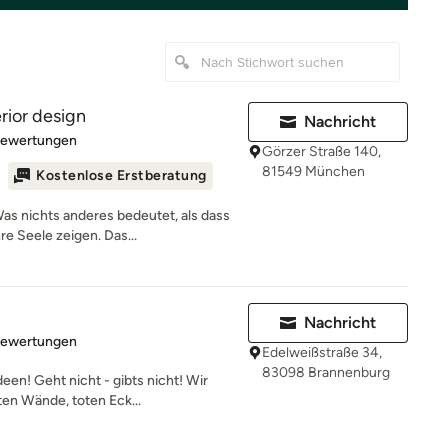
erior design
Nachricht
rtung: 5 von 5 Sternen
Bewertungen
Görzer Straße 140,
81549 München
Kostenlose Erstberatung
nichts anderes bedeutet, als dass
re Seele zeigen. Das...
Nachricht
rtung: 4.9 von 5 Sternen
Bewertungen
Edelweißstraße 34,
83098 Brannenburg
een! Geht nicht - gibts nicht! Wir
en Wände, toten Eck...