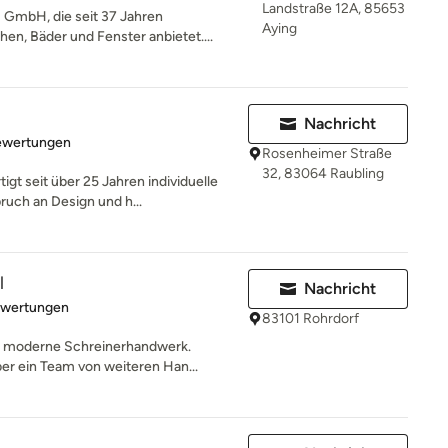
Landstraße 12A, 85653
GmbH, die seit 37 Jahren
Aying
n, Bäder und Fenster anbietet....
Nachricht
rtung: 4.8 von 5 Sternen
ewertungen
Rosenheimer Straße
32, 83064 Raubling
gt seit über 25 Jahren individuelle
uch an Design und h...
l
Nachricht
rtung: 5 von 5 Sternen
ewertungen
83101 Rohrdorf
s moderne Schreinerhandwerk.
er ein Team von weiteren Han...