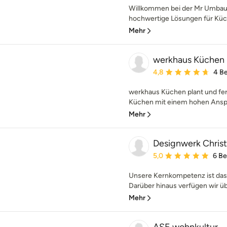
Willkommen bei der Mr Umbau 
hochwertige Lösungen für Küche
Mehr
werkhaus Küchen
Durchschnittliche Bewe
4,8
4 B
werkhaus Küchen plant und ferti
Küchen mit einem hohen Anspr
Mehr
Designwerk Christ
Durchschnittliche Bewe
5,0
6 B
Unsere Kernkompetenz ist da
Darüber hinaus verfügen wir üb
Mehr