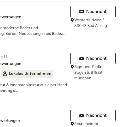
Nachricht
rtung: 5 von 5 Sternen
Bewertungen
Westerfeldweg 3,
83043 Bad Aibling
ür moderne Bäder und
g. Bei der Neuplanung eines Badez...
loff
Nachricht
rtung: 5 von 5 Sternen
Bewertungen
Sigmund-Riefler-
Bogen 6, 81829
Lokales Unternehmen
München
tur & Innenarchitektur aus einer Hand.
hrung u...
H
Nachricht
rtung: 4.9 von 5 Sternen
ewertungen
Rosenheimer