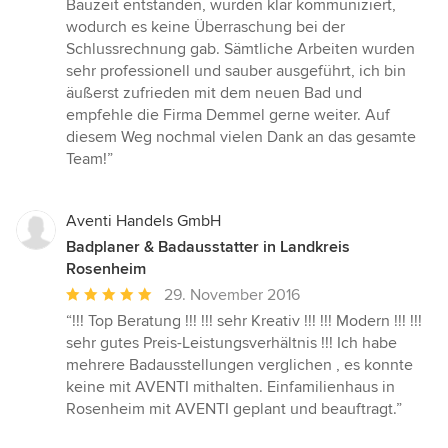
Bauzeit entstanden, wurden klar kommuniziert,
wodurch es keine Überraschung bei der
Schlussrechnung gab. Sämtliche Arbeiten wurden
sehr professionell und sauber ausgeführt, ich bin
äußerst zufrieden mit dem neuen Bad und
empfehle die Firma Demmel gerne weiter. Auf
diesem Weg nochmal vielen Dank an das gesamte
Team!”
Aventi Handels GmbH
Badplaner & Badausstatter in Landkreis
Rosenheim
Durchschnittliche
29. November 2016
Bewertung:
“!!! Top Beratung !!! !!! sehr Kreativ !!! !!! Modern !!! !!!
5
sehr gutes Preis-Leistungsverhältnis !!! Ich habe
von
mehrere Badausstellungen verglichen , es konnte
5
keine mit AVENTI mithalten. Einfamilienhaus in
Sternen
Rosenheim mit AVENTI geplant und beauftragt.”