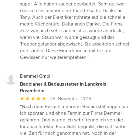
super. Alle haben sauber gearbeitet. Sehr gut war,
dass ich fast immer eine Toilette hatte. Danke an
Tony. Auch der Elektriker richtete auf die schnelle
meine Küchentüre. Dafür auch Danke. Die Firma
Zotz war auch sehr sauber, alles wurde abedeckt,
wenn viel Staub war, wurde gesaugt und das
Treppengeländer abgewischt. Sie arbeiteten schnell
und sauber. Diese Firma kann in mit besten
Gewissen nur weiterempfehlen.”
Demmel GmbH
Badplaner & Badausstatter in Landkreis
Rosenheim
Durchschnittliche
26. November 2018
Bewertung:
“Nach dem Besuch mehrerer Badausstellungen bin
5
ich spontan und ohne Termin zur Firma Demmel
von
gefahren. Dort wurde ich sehr freundlich von der
5
Innenarchitektin Frau Gaßl begrüßt, die sich sofort
Sternen
viel Zeit für mich genommen hat. Noch in der