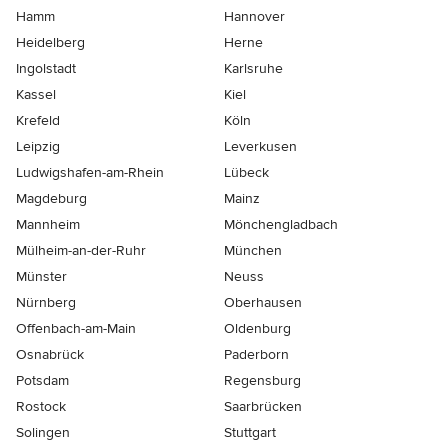
Hamm
Hannover
Heidelberg
Herne
Ingolstadt
Karlsruhe
Kassel
Kiel
Krefeld
Köln
Leipzig
Leverkusen
Ludwigshafen-am-Rhein
Lübeck
Magdeburg
Mainz
Mannheim
Mönchen­gladbach
Mülheim-an-der-Ruhr
München
Münster
Neuss
Nürnberg
Oberhausen
Offenbach-am-Main
Oldenburg
Osnabrück
Paderborn
Potsdam
Regensburg
Rostock
Saarbrücken
Solingen
Stuttgart