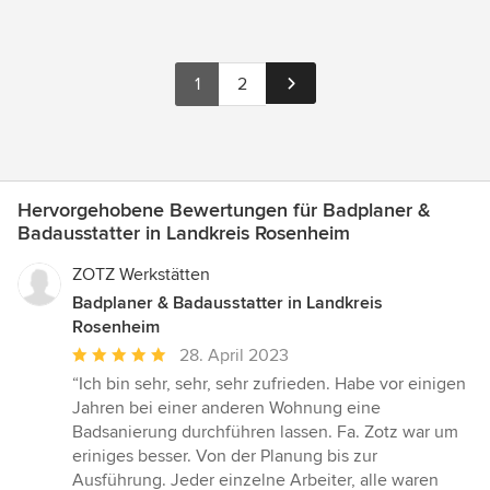
1
2
Hervorgehobene Bewertungen für Badplaner &
Badausstatter in Landkreis Rosenheim
ZOTZ Werkstätten
Badplaner & Badausstatter in Landkreis
Rosenheim
Durchschnittliche
28. April 2023
Bewertung:
“Ich bin sehr, sehr, sehr zufrieden. Habe vor einigen
5
Jahren bei einer anderen Wohnung eine
von
Badsanierung durchführen lassen. Fa. Zotz war um
5
eriniges besser. Von der Planung bis zur
Sternen
Ausführung. Jeder einzelne Arbeiter, alle waren