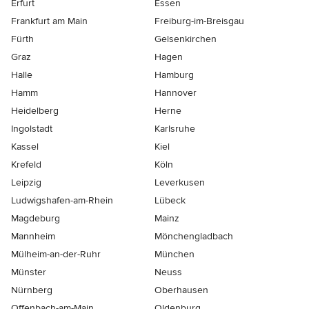
Erfurt
Essen
Frankfurt am Main
Freiburg-im-Breisgau
Fürth
Gelsenkirchen
Graz
Hagen
Halle
Hamburg
Hamm
Hannover
Heidelberg
Herne
Ingolstadt
Karlsruhe
Kassel
Kiel
Krefeld
Köln
Leipzig
Leverkusen
Ludwigshafen-am-Rhein
Lübeck
Magdeburg
Mainz
Mannheim
Mönchen­gladbach
Mülheim-an-der-Ruhr
München
Münster
Neuss
Nürnberg
Oberhausen
Offenbach-am-Main
Oldenburg