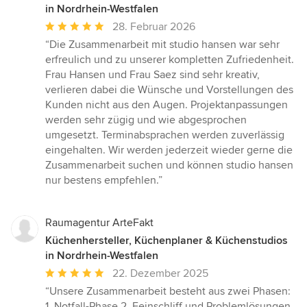
in Nordrhein-Westfalen
Durchschnittliche
28. Februar 2026
Bewertung:
“Die Zusammenarbeit mit studio hansen war sehr
5
erfreulich und zu unserer kompletten Zufriedenheit.
von
Frau Hansen und Frau Saez sind sehr kreativ,
5
verlieren dabei die Wünsche und Vorstellungen des
Sternen
Kunden nicht aus den Augen. Projektanpassungen
werden sehr zügig und wie abgesprochen
umgesetzt. Terminabsprachen werden zuverlässig
eingehalten. Wir werden jederzeit wieder gerne die
Zusammenarbeit suchen und können studio hansen
nur bestens empfehlen.”
Raumagentur ArteFakt
Küchenhersteller, Küchenplaner & Küchenstudios
in Nordrhein-Westfalen
Durchschnittliche
22. Dezember 2025
Bewertung:
“Unsere Zusammenarbeit besteht aus zwei Phasen:
5
1. Notfall-Phase 2. Feinschliff und Problemlösungen