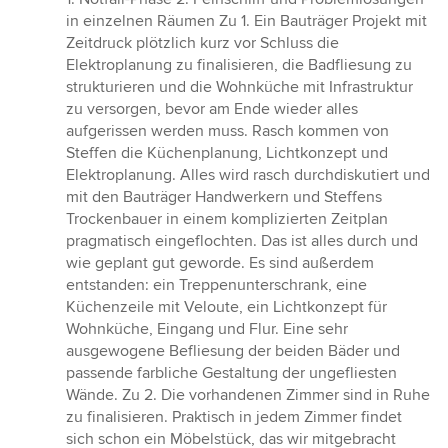
von
in einzelnen Räumen Zu 1. Ein Bauträger Projekt mit
5
Zeitdruck plötzlich kurz vor Schluss die
Sternen
Elektroplanung zu finalisieren, die Badfliesung zu
strukturieren und die Wohnküche mit Infrastruktur
zu versorgen, bevor am Ende wieder alles
aufgerissen werden muss. Rasch kommen von
Steffen die Küchenplanung, Lichtkonzept und
Elektroplanung. Alles wird rasch durchdiskutiert und
mit den Bauträger Handwerkern und Steffens
Trockenbauer in einem komplizierten Zeitplan
pragmatisch eingeflochten. Das ist alles durch und
wie geplant gut geworde. Es sind außerdem
entstanden: ein Treppenunterschrank, eine
Küchenzeile mit Veloute, ein Lichtkonzept für
Wohnküche, Eingang und Flur. Eine sehr
ausgewogene Befliesung der beiden Bäder und
passende farbliche Gestaltung der ungefliesten
Wände. Zu 2. Die vorhandenen Zimmer sind in Ruhe
zu finalisieren. Praktisch in jedem Zimmer findet
sich schon ein Möbelstück, das wir mitgebracht