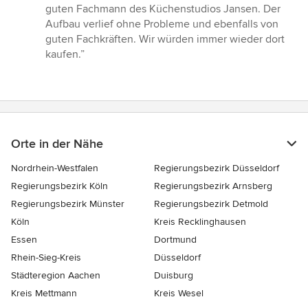
5
guten Fachmann des Küchenstudios Jansen. Der
von
Aufbau verlief ohne Probleme und ebenfalls von
5
guten Fachkräften. Wir würden immer wieder dort
Sternen
kaufen.”
Orte in der Nähe
Nordrhein-Westfalen
Regierungsbezirk Düsseldorf
Regierungsbezirk Köln
Regierungsbezirk Arnsberg
Regierungsbezirk Münster
Regierungsbezirk Detmold
Köln
Kreis Recklinghausen
Essen
Dortmund
Rhein-Sieg-Kreis
Düsseldorf
Städteregion Aachen
Duisburg
Kreis Mettmann
Kreis Wesel