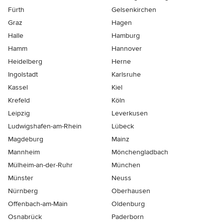
Fürth
Gelsenkirchen
Graz
Hagen
Halle
Hamburg
Hamm
Hannover
Heidelberg
Herne
Ingolstadt
Karlsruhe
Kassel
Kiel
Krefeld
Köln
Leipzig
Leverkusen
Ludwigshafen-am-Rhein
Lübeck
Magdeburg
Mainz
Mannheim
Mönchen­gladbach
Mülheim-an-der-Ruhr
München
Münster
Neuss
Nürnberg
Oberhausen
Offenbach-am-Main
Oldenburg
Osnabrück
Paderborn