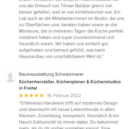
von
uns der Entwurf von Tilman Baldzer gleich viel
5
besser gefallen, weil er viel einfallsreicher war. Ein
Sternen
Lob auch an die Mitarbeiter/innen im Studio, die uns
zu Oberflächen usw. beraten haben sowie an die
Monteure, die in mehreren Tagen die Küche perfekt
installiert haben und super zuvorkommend und
freundlich waren. Wir haben uns einfach gut
aufgehoben und betreut gefühlt, was beim
Hausneubau von unschätzbarem Wert ist.”
Raumausstattung Schwarzmeier
Küchenhersteller, Küchenplaner & Küchenstudios
in Freital
Durchschnittliche
19. Februar 2022
Bewertung:
“Erfahrenes Handwerk trifft auf modernes Design
5
und überrascht mit neuer Lebensfreude in alten
von
Räumen. Zuverlässig, kompetent, freundlich & ein
5
Hauch Exklusivität ist immer dabei. Du bekommst
Sternen
mehr, als du dir vorher vorstellen kannst. Eine