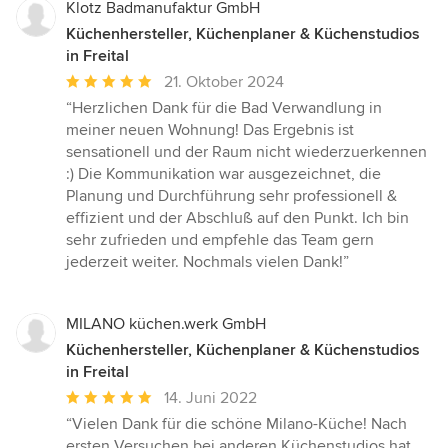
Klotz Badmanufaktur GmbH
Küchenhersteller, Küchenplaner & Küchenstudios
in Freital
Durchschnittliche
21. Oktober 2024
Bewertung:
“Herzlichen Dank für die Bad Verwandlung in
5
meiner neuen Wohnung! Das Ergebnis ist
von
sensationell und der Raum nicht wiederzuerkennen
5
:) Die Kommunikation war ausgezeichnet, die
Sternen
Planung und Durchführung sehr professionell &
effizient und der Abschluß auf den Punkt. Ich bin
sehr zufrieden und empfehle das Team gern
jederzeit weiter. Nochmals vielen Dank!”
MILANO küchen.werk GmbH
Küchenhersteller, Küchenplaner & Küchenstudios
in Freital
Durchschnittliche
14. Juni 2022
Bewertung:
“Vielen Dank für die schöne Milano-Küche! Nach
5
ersten Versuchen bei anderen Küchenstudios hat