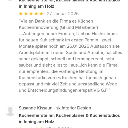
Küchenhersteller, Küchenplaner & Küchenstudios
in Inning am Holz
Durchschnittliche
27. Januar 2026
Bewertung:
“Vielen Dank an die Firma es Küchen
5
Küchenrenovierung (Gl und Mitarbeiter)
von
….Anbringen neuer Fronten, Umbau Hochschrank
5
für neuen Kühlschrank im ersten Termin , zwei
Sternen
Monate später noch am 26.01.2026 Austausch alte
Arbeitsplatte mit neuer Spüle und Armatur, hat alles
super geklappt, schnell und termingerecht, sehr
sauber und sieht alles toll aus…ich kann die Firma
nur empfehlen…die vorherige Beratung im
Küchenstudio von es Küchen hat für mich genau
gepasst und mir viel Zeit und umständliche Wege
und Entscheidungsfindungen erspart.VG G.F.”
Susanne Kissaun - sk Interior Design
Küchenhersteller, Küchenplaner & Küchenstudios
in Inning am Holz