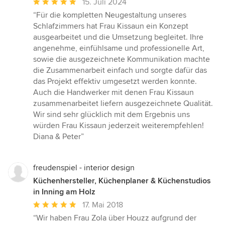
Durchschnittliche
15. Juli 2024
Bewertung:
“Für die kompletten Neugestaltung unseres
5
Schlafzimmers hat Frau Kissaun ein Konzept
von
ausgearbeitet und die Umsetzung begleitet. Ihre
5
angenehme, einfühlsame und professionelle Art,
Sternen
sowie die ausgezeichnete Kommunikation machte
die Zusammenarbeit einfach und sorgte dafür das
das Projekt effektiv umgesetzt werden konnte.
Auch die Handwerker mit denen Frau Kissaun
zusammenarbeitet liefern ausgezeichnete Qualität.
Wir sind sehr glücklich mit dem Ergebnis uns
würden Frau Kissaun jederzeit weiterempfehlen!
Diana & Peter”
freudenspiel - interior design
Küchenhersteller, Küchenplaner & Küchenstudios
in Inning am Holz
Durchschnittliche
17. Mai 2018
Bewertung:
“Wir haben Frau Zola über Houzz aufgrund der