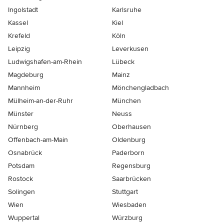
Ingolstadt
Karlsruhe
Kassel
Kiel
Krefeld
Köln
Leipzig
Leverkusen
Ludwigshafen-am-Rhein
Lübeck
Magdeburg
Mainz
Mannheim
Mönchen­gladbach
Mülheim-an-der-Ruhr
München
Münster
Neuss
Nürnberg
Oberhausen
Offenbach-am-Main
Oldenburg
Osnabrück
Paderborn
Potsdam
Regensburg
Rostock
Saarbrücken
Solingen
Stuttgart
Wien
Wiesbaden
Wuppertal
Würzburg