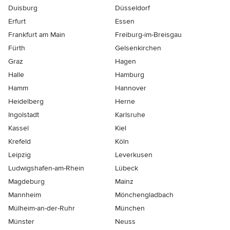
Duisburg
Düsseldorf
Erfurt
Essen
Frankfurt am Main
Freiburg-im-Breisgau
Fürth
Gelsenkirchen
Graz
Hagen
Halle
Hamburg
Hamm
Hannover
Heidelberg
Herne
Ingolstadt
Karlsruhe
Kassel
Kiel
Krefeld
Köln
Leipzig
Leverkusen
Ludwigshafen-am-Rhein
Lübeck
Magdeburg
Mainz
Mannheim
Mönchen­gladbach
Mülheim-an-der-Ruhr
München
Münster
Neuss