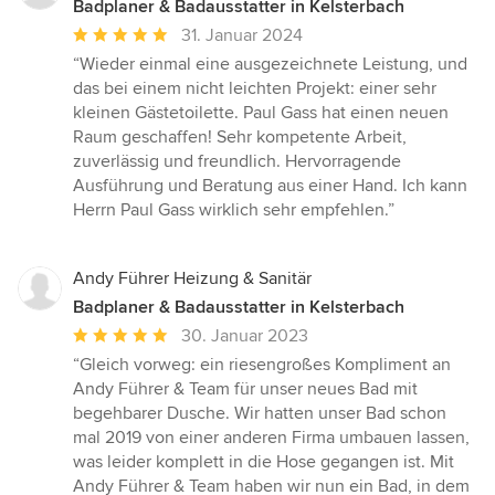
Badplaner & Badausstatter in Kelsterbach
Durchschnittliche
31. Januar 2024
Bewertung:
“Wieder einmal eine ausgezeichnete Leistung, und
5
das bei einem nicht leichten Projekt: einer sehr
von
kleinen Gästetoilette. Paul Gass hat einen neuen
5
Raum geschaffen! Sehr kompetente Arbeit,
Sternen
zuverlässig und freundlich. Hervorragende
Ausführung und Beratung aus einer Hand. Ich kann
Herrn Paul Gass wirklich sehr empfehlen.”
Andy Führer Heizung & Sanitär
Badplaner & Badausstatter in Kelsterbach
Durchschnittliche
30. Januar 2023
Bewertung:
“Gleich vorweg: ein riesengroßes Kompliment an
5
Andy Führer & Team für unser neues Bad mit
von
begehbarer Dusche. Wir hatten unser Bad schon
5
mal 2019 von einer anderen Firma umbauen lassen,
Sternen
was leider komplett in die Hose gegangen ist. Mit
Andy Führer & Team haben wir nun ein Bad, in dem