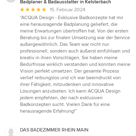
Badplaner & Badausstatter in Kelsterbach
Durchschnittliche
15. Februar 2024
Bewertung:
“ACQUA Design - Exklusive Badkonzepte hat mir
5
eine herausragende Badplanung geliefert, die
von
meine Erwartungen übertroffen hat. Von der ersten
5
Beratung bis zur finalen Umsetzung war der Service
Sternen
außergewöhnlich. Das Team war nicht nur
professionell, sondern auch äußerst einfühlsam und
kreativ in ihren Vorschlägen. Sie haben meine
Bedürfnisse wirklich verstanden und konnten meine
Vision perfekt umsetzen. Der gesamte Prozess
verlief reibungslos und ich war beeindruckt von
ihrer Fähigkeit, mitzudenken und innovative
Lösungen anzubieten. Ich kann ACQUA Design
jedem empfehlen, der nach exklusiven
Badkonzepten sucht. Vielen Dank für eine
herausragende Erfahrung!”
DAS BADEZIMMER RHEIN MAIN